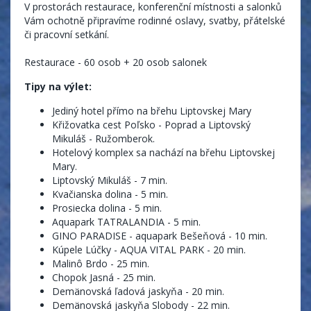
V prostorách restaurace, konferenční místnosti a salonků
Vám ochotně připravíme rodinné oslavy, svatby, přátelské
či pracovní setkání.
Restaurace - 60 osob + 20 osob salonek
Tipy na výlet:
Jediný hotel přímo na břehu Liptovskej Mary
Křižovatka cest Poľsko - Poprad a Liptovský
Mikuláš - Ružomberok.
Hotelový komplex sa nachází na břehu Liptovskej
Mary.
Liptovský Mikuláš - 7 min.
Kvačianska dolina - 5 min.
Prosiecka dolina - 5 min.
Aquapark TATRALANDIA - 5 min.
GINO PARADISE - aquapark Bešeňová - 10 min.
Kúpele Lúčky - AQUA VITAL PARK - 20 min.
Malinô Brdo - 25 min.
Chopok Jasná - 25 min.
Demänovská ľadová jaskyňa - 20 min.
Demänovská jaskyňa Slobody - 22 min.