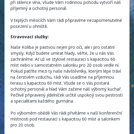
při sklence vína, všude Vám rodinnou pohodu vytvoří náš
příjemný a ochotný personál.
V teplých měsících Vám rádi připravíme nezapomenutelné
posezení u ohniště.
Stravovací služby:
Naše Koliba je pastvou nejen pro oči, ale i pro ostatní
smysly. Když budete umírat hlady, věřte, že u nás Vás
zachráníme. Ať už ve stylové restauraci s kapacitou 60
míst nebo v samostatném salonku pro 20 osob vedle ní.
Pokud patříte mezi ty naše návštěvníky, kterým lépe tráví
na čerstvém vzduchu, rádi Vás usadíme na příjemnou
terasu s kapacitou 60 míst. Všude se o Vás postará
ochotný personál a hlad Vám zažene náš výborný kuchař.
Pečlivě připravený jídelníček určitě uspokojí svou pestrostí
a specialitami každého gurmána.
Po výborném obědě Vás rádi přivítáme v naší konferenční
místnosti pod restaurací s kapacitou 60 míst a salonkem
pro 20 osob.