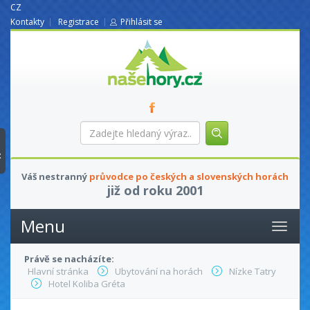
CZ
Kontakty
Registrace
Přihlásit se
nasehory.cz
Zadejte
hledaný
výraz...
t
Váš nestranný
průvodce po českých a slovenských horách
již od roku 2001
Menu
Právě se nacházíte:
Hlavní stránka
Ubytování na horách
Nízke Tatry
Hotel Koliba Gréta