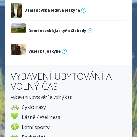
Demänovská ledová jeskyně
Demänovská Jaskyňa Slobody
Važecká jeskyně
VYBAVENÍ UBYTOVÁNÍ A
VOLNÝ ČAS
Vybavení ubytování a volný čas
Cyklotrasy
Lázně / Wellness
Letní sporty