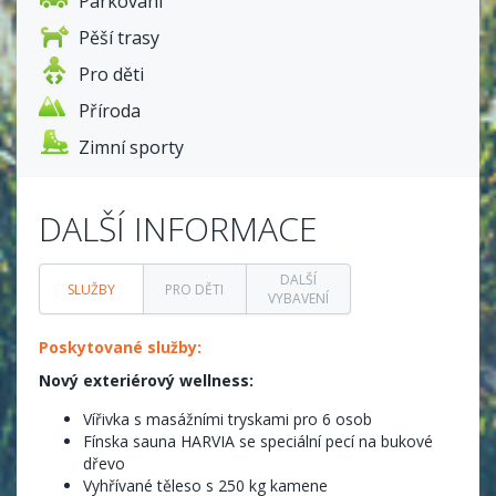
Parkování
Pěší trasy
Pro děti
Příroda
Zimní sporty
DALŠÍ INFORMACE
DALŠÍ
SLUŽBY
PRO DĚTI
VYBAVENÍ
Poskytované služby:
Nový exteriérový wellness:
Vířivka s masážními tryskami pro 6 osob
Fínska sauna HARVIA se speciální pecí na bukové
dřevo
Vyhřívané těleso s 250 kg kamene