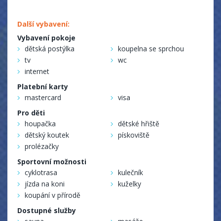
Další vybavení:
Vybavení pokoje
dětská postýlka
koupelna se sprchou
tv
wc
internet
Platební karty
mastercard
visa
Pro děti
houpačka
dětské hřiště
dětský koutek
pískoviště
prolézačky
Sportovní možnosti
cyklotrasa
kulečník
jízda na koni
kuželky
koupání v přírodě
Dostupné služby