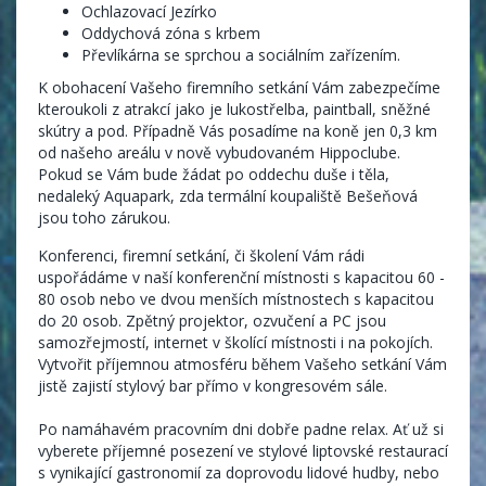
Ochlazovací Jezírko
Oddychová zóna s krbem
Převlíkárna se sprchou a sociálním zařízením.
K obohacení Vašeho firemního setkání Vám zabezpečíme
kteroukoli z atrakcí jako je lukostřelba, paintball, sněžné
skútry a pod. Případně Vás posadíme na koně jen 0,3 km
od našeho areálu v nově vybudovaném Hippoclube.
Pokud se Vám bude žádat po oddechu duše i těla,
nedaleký Aquapark, zda termální koupaliště Bešeňová
jsou toho zárukou.
Konferenci, firemní setkání, či školení Vám rádi
uspořádáme v naší konferenční místnosti s kapacitou 60 -
80 osob nebo ve dvou menších místnostech s kapacitou
do 20 osob. Zpětný projektor, ozvučení a PC jsou
samozřejmostí, internet v školící místnosti i na pokojích.
Vytvořit příjemnou atmosféru během Vašeho setkání Vám
jistě zajistí stylový bar přímo v kongresovém sále.
Po namáhavém pracovním dni dobře padne relax. Ať už si
vyberete příjemné posezení ve stylové liptovské restaurací
s vynikající gastronomií za doprovodu lidové hudby, nebo