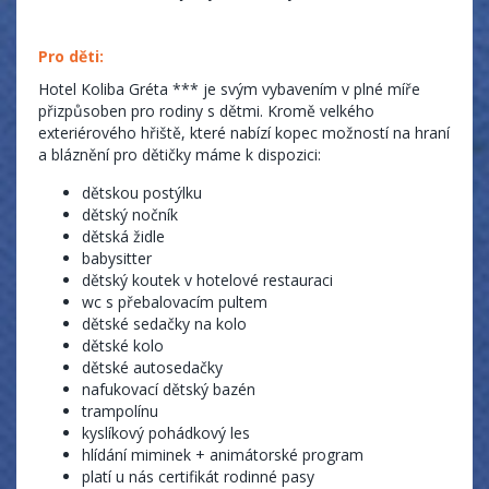
Pro děti:
Hotel Koliba Gréta *** je svým vybavením v plné míře
přizpůsoben pro rodiny s dětmi. Kromě velkého
exteriérového hřiště, které nabízí kopec možností na hraní
a bláznění pro dětičky máme k dispozici:
dětskou postýlku
dětský nočník
dětská židle
babysitter
dětský koutek v hotelové restauraci
wc s přebalovacím pultem
dětské sedačky na kolo
dětské kolo
dětské autosedačky
nafukovací dětský bazén
trampolínu
kyslíkový pohádkový les
hlídání miminek + animátorské program
platí u nás certifikát rodinné pasy