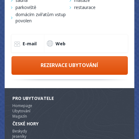
sauna
masáže
parkoviště
restaurace
domácím zvířatům vstup
povolen
E-mail
Web
REZERVACE UBYTOVÁNÍ
PRO UBYTOVATELE
Homepage
Ubytování
Magazín
ČESKÉ HORY
Beskydy
Jeseníky