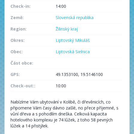
Check-in:
14:00
Země:
Slovenská republika
Region:
Žilinský kraj
Okres:
Liptovský Mikuláš
Obec:
Liptovská Sielnica
Část obce:
GPS:
49.1353100, 19.5146100
Check-out::
10:00
Nabízíme Vám ubytování v Kolibě, či dřevěnicích, co
připomene Vám časy dávno zašlé, no přece příjemné, s
vůní dřeva a s pohodlím dneška. Celková kapacita
hotelového komplexu je 74 lůžek, z toho 58 pevných
lůžek a 14 přistýlek.