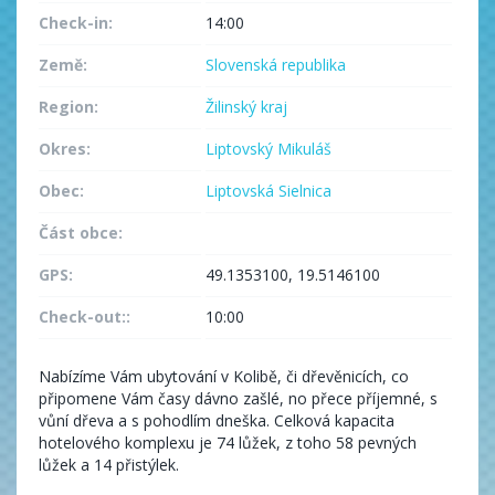
Check-in:
14:00
Země:
Slovenská republika
Region:
Žilinský kraj
Okres:
Liptovský Mikuláš
Obec:
Liptovská Sielnica
Část obce:
GPS:
49.1353100, 19.5146100
Check-out::
10:00
Nabízíme Vám ubytování v Kolibě, či dřevěnicích, co
připomene Vám časy dávno zašlé, no přece příjemné, s
vůní dřeva a s pohodlím dneška. Celková kapacita
hotelového komplexu je 74 lůžek, z toho 58 pevných
lůžek a 14 přistýlek.