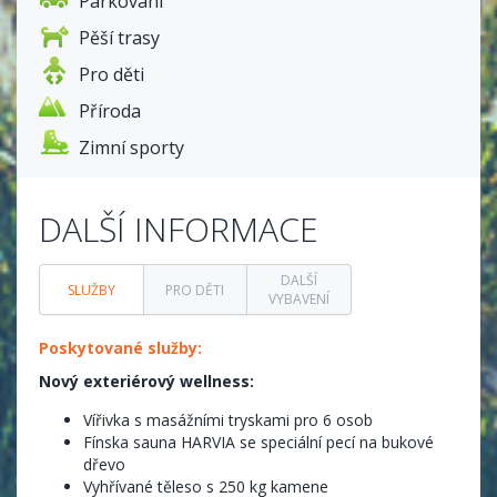
Parkování
Pěší trasy
Pro děti
Příroda
Zimní sporty
DALŠÍ INFORMACE
DALŠÍ
SLUŽBY
PRO DĚTI
VYBAVENÍ
Poskytované služby:
Nový exteriérový wellness:
Vířivka s masážními tryskami pro 6 osob
Fínska sauna HARVIA se speciální pecí na bukové
dřevo
Vyhřívané těleso s 250 kg kamene