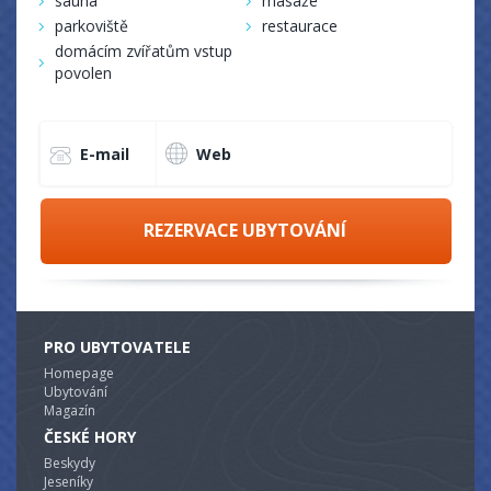
sauna
masáže
parkoviště
restaurace
domácím zvířatům vstup
povolen
E-mail
Web
REZERVACE UBYTOVÁNÍ
PRO UBYTOVATELE
Homepage
Ubytování
Magazín
ČESKÉ HORY
Beskydy
Jeseníky