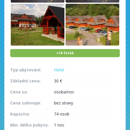
+16 fotek
Typ ubytování:
Hotel
Základní cena:
30 €
Cena za:
osoba/noc
Cena zahrnuje:
bez stravy
Kapacita:
74 osob
Min. délka pobytu:
1 noc