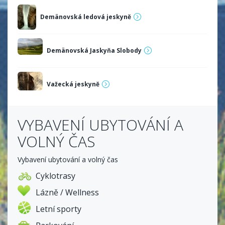
Demänovská ledová jeskyně
Demänovská Jaskyňa Slobody
Važecká jeskyně
VYBAVENÍ UBYTOVÁNÍ A
VOLNÝ ČAS
Vybavení ubytování a volný čas
Cyklotrasy
Lázně / Wellness
Letní sporty