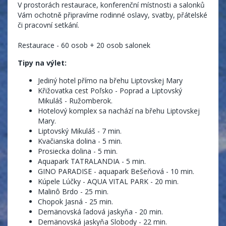
V prostorách restaurace, konferenční místnosti a salonků
Vám ochotně připravíme rodinné oslavy, svatby, přátelské
či pracovní setkání.
Restaurace - 60 osob + 20 osob salonek
Tipy na výlet:
Jediný hotel přímo na břehu Liptovskej Mary
Křižovatka cest Poľsko - Poprad a Liptovský
Mikuláš - Ružomberok.
Hotelový komplex sa nachází na břehu Liptovskej
Mary.
Liptovský Mikuláš - 7 min.
Kvačianska dolina - 5 min.
Prosiecka dolina - 5 min.
Aquapark TATRALANDIA - 5 min.
GINO PARADISE - aquapark Bešeňová - 10 min.
Kúpele Lúčky - AQUA VITAL PARK - 20 min.
Malinô Brdo - 25 min.
Chopok Jasná - 25 min.
Demänovská ľadová jaskyňa - 20 min.
Demänovská jaskyňa Slobody - 22 min.