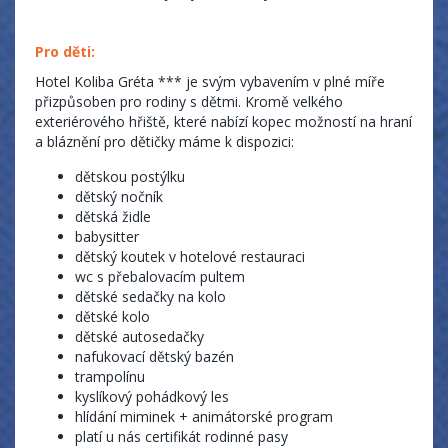
Pro děti:
Hotel Koliba Gréta *** je svým vybavením v plné míře
přizpůsoben pro rodiny s dětmi. Kromě velkého
exteriérového hřiště, které nabízí kopec možností na hraní
a bláznění pro dětičky máme k dispozici:
dětskou postýlku
dětský nočník
dětská židle
babysitter
dětský koutek v hotelové restauraci
wc s přebalovacím pultem
dětské sedačky na kolo
dětské kolo
dětské autosedačky
nafukovací dětský bazén
trampolínu
kyslíkový pohádkový les
hlídání miminek + animátorské program
platí u nás certifikát rodinné pasy