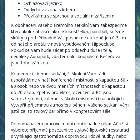
Ochlazovací Jezírko
Oddychová zóna s krbem
Převlíkárna se sprchou a sociálním zařízením.
K obohacení Vašeho firemního setkání Vám zabezpečíme
kteroukoli z atrakcí jako je lukostřelba, paintball, sněžné
skútry a pod. Případně Vás posadíme na koně jen 0,3 km
od našeho areálu v nově vybudovaném Hippoclube.
Pokud se Vám bude žádat po oddechu duše i těla,
nedaleký Aquapark, zda termální koupaliště Bešeňová
jsou toho zárukou.
Konferenci, firemní setkání, či školení Vám rádi
uspořádáme v naší konferenční místnosti s kapacitou 60 -
80 osob nebo ve dvou menších místnostech s kapacitou
do 20 osob. Zpětný projektor, ozvučení a PC jsou
samozřejmostí, internet v školící místnosti i na pokojích.
Vytvořit příjemnou atmosféru během Vašeho setkání Vám
jistě zajistí stylový bar přímo v kongresovém sále.
Po namáhavém pracovním dni dobře padne relax. Ať už si
vyberete příjemné posezení ve stylové liptovské restaurací
s vynikající gastronomií za doprovodu lidové hudby, nebo