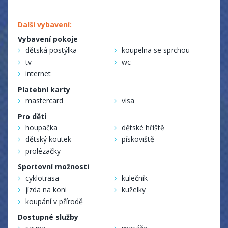
Další vybavení:
Vybavení pokoje
dětská postýlka
koupelna se sprchou
tv
wc
internet
Platební karty
mastercard
visa
Pro děti
houpačka
dětské hřiště
dětský koutek
pískoviště
prolézačky
Sportovní možnosti
cyklotrasa
kulečník
jízda na koni
kuželky
koupání v přírodě
Dostupné služby