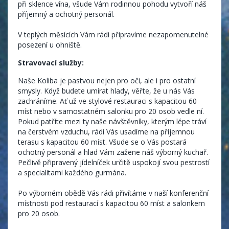
při sklence vína, všude Vám rodinnou pohodu vytvoří náš
příjemný a ochotný personál.
V teplých měsících Vám rádi připravíme nezapomenutelné
posezení u ohniště.
Stravovací služby:
Naše Koliba je pastvou nejen pro oči, ale i pro ostatní
smysly. Když budete umírat hlady, věřte, že u nás Vás
zachráníme. Ať už ve stylové restauraci s kapacitou 60
míst nebo v samostatném salonku pro 20 osob vedle ní.
Pokud patříte mezi ty naše návštěvníky, kterým lépe tráví
na čerstvém vzduchu, rádi Vás usadíme na příjemnou
terasu s kapacitou 60 míst. Všude se o Vás postará
ochotný personál a hlad Vám zažene náš výborný kuchař.
Pečlivě připravený jídelníček určitě uspokojí svou pestrostí
a specialitami každého gurmána.
Po výborném obědě Vás rádi přivítáme v naší konferenční
místnosti pod restaurací s kapacitou 60 míst a salonkem
pro 20 osob.