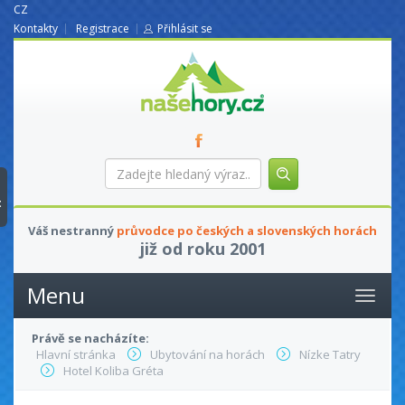
CZ
Kontakty
Registrace
Přihlásit se
nasehory.cz
Zadejte
hledaný
výraz...
t
Váš nestranný
průvodce po českých a slovenských horách
již od roku 2001
Menu
Právě se nacházíte:
Hlavní stránka
Ubytování na horách
Nízke Tatry
Hotel Koliba Gréta