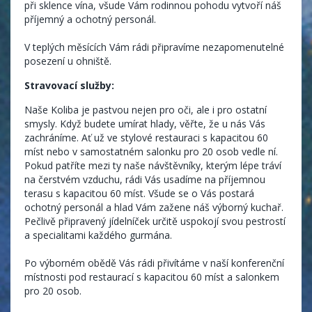
při sklence vína, všude Vám rodinnou pohodu vytvoří náš
příjemný a ochotný personál.
V teplých měsících Vám rádi připravíme nezapomenutelné
posezení u ohniště.
Stravovací služby:
Naše Koliba je pastvou nejen pro oči, ale i pro ostatní
smysly. Když budete umírat hlady, věřte, že u nás Vás
zachráníme. Ať už ve stylové restauraci s kapacitou 60
míst nebo v samostatném salonku pro 20 osob vedle ní.
Pokud patříte mezi ty naše návštěvníky, kterým lépe tráví
na čerstvém vzduchu, rádi Vás usadíme na příjemnou
terasu s kapacitou 60 míst. Všude se o Vás postará
ochotný personál a hlad Vám zažene náš výborný kuchař.
Pečlivě připravený jídelníček určitě uspokojí svou pestrostí
a specialitami každého gurmána.
Po výborném obědě Vás rádi přivítáme v naší konferenční
místnosti pod restaurací s kapacitou 60 míst a salonkem
pro 20 osob.