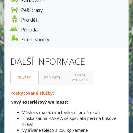
Parkování
Pěší trasy
Pro děti
Příroda
Zimní sporty
DALŠÍ INFORMACE
DALŠÍ
SLUŽBY
PRO DĚTI
VYBAVENÍ
Poskytované služby:
Nový exteriérový wellness:
Vířivka s masážními tryskami pro 6 osob
Fínska sauna HARVIA se speciální pecí na bukové
dřevo
Vyhřívané těleso s 250 kg kamene