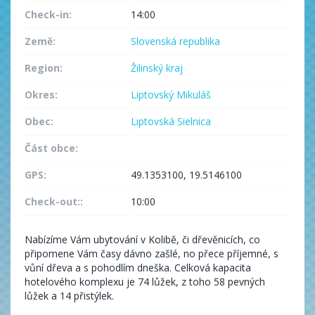
Check-in:
14:00
Země:
Slovenská republika
Region:
Žilinský kraj
Okres:
Liptovský Mikuláš
Obec:
Liptovská Sielnica
Část obce:
GPS:
49.1353100, 19.5146100
Check-out::
10:00
Nabízíme Vám ubytování v Kolibě, či dřevěnicích, co
připomene Vám časy dávno zašlé, no přece příjemné, s
vůní dřeva a s pohodlím dneška. Celková kapacita
hotelového komplexu je 74 lůžek, z toho 58 pevných
lůžek a 14 přistýlek.