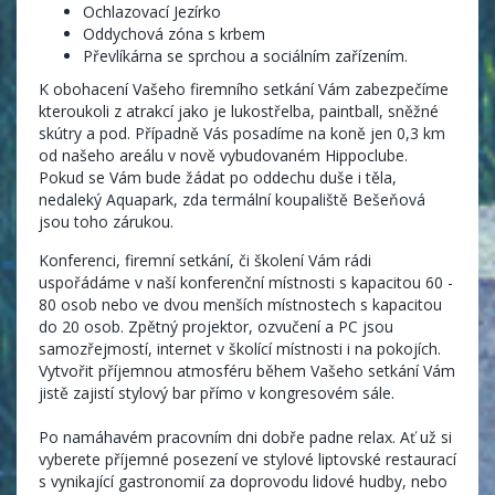
Ochlazovací Jezírko
Oddychová zóna s krbem
Převlíkárna se sprchou a sociálním zařízením.
K obohacení Vašeho firemního setkání Vám zabezpečíme
kteroukoli z atrakcí jako je lukostřelba, paintball, sněžné
skútry a pod. Případně Vás posadíme na koně jen 0,3 km
od našeho areálu v nově vybudovaném Hippoclube.
Pokud se Vám bude žádat po oddechu duše i těla,
nedaleký Aquapark, zda termální koupaliště Bešeňová
jsou toho zárukou.
Konferenci, firemní setkání, či školení Vám rádi
uspořádáme v naší konferenční místnosti s kapacitou 60 -
80 osob nebo ve dvou menších místnostech s kapacitou
do 20 osob. Zpětný projektor, ozvučení a PC jsou
samozřejmostí, internet v školící místnosti i na pokojích.
Vytvořit příjemnou atmosféru během Vašeho setkání Vám
jistě zajistí stylový bar přímo v kongresovém sále.
Po namáhavém pracovním dni dobře padne relax. Ať už si
vyberete příjemné posezení ve stylové liptovské restaurací
s vynikající gastronomií za doprovodu lidové hudby, nebo