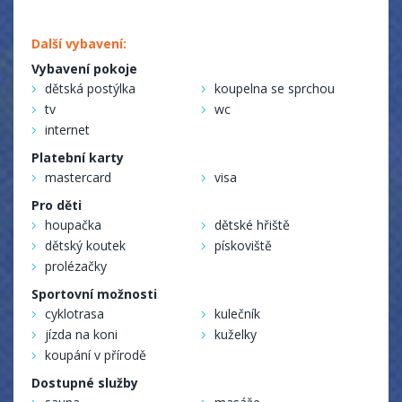
Další vybavení:
Vybavení pokoje
dětská postýlka
koupelna se sprchou
tv
wc
internet
Platební karty
mastercard
visa
Pro děti
houpačka
dětské hřiště
dětský koutek
pískoviště
prolézačky
Sportovní možnosti
cyklotrasa
kulečník
jízda na koni
kuželky
koupání v přírodě
Dostupné služby