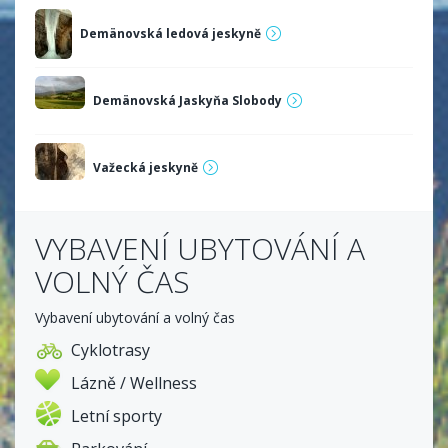
Demänovská ledová jeskyně
Demänovská Jaskyňa Slobody
Važecká jeskyně
VYBAVENÍ UBYTOVÁNÍ A
VOLNÝ ČAS
Vybavení ubytování a volný čas
Cyklotrasy
Lázně / Wellness
Letní sporty