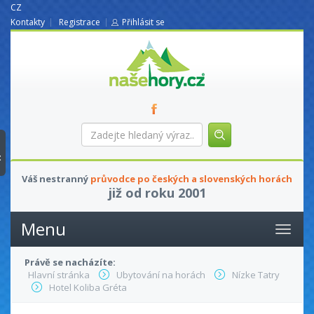
CZ
Kontakty
Registrace
Přihlásit se
nasehory.cz
Zadejte
hledaný
výraz...
t
Váš nestranný
průvodce po českých a slovenských horách
již od roku 2001
Menu
Právě se nacházíte:
Hlavní stránka
Ubytování na horách
Nízke Tatry
Hotel Koliba Gréta