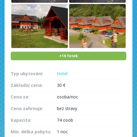
+16 fotek
Typ ubytování:
Hotel
Základní cena:
30 €
Cena za:
osoba/noc
Cena zahrnuje:
bez stravy
Kapacita:
74 osob
Min. délka pobytu:
1 noc