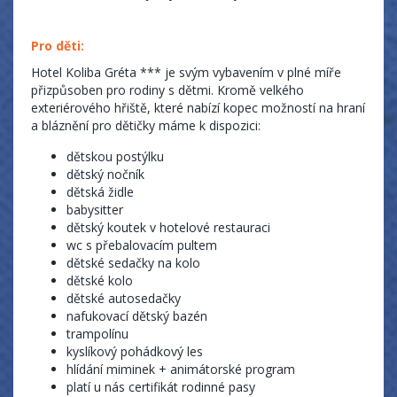
Pro děti:
Hotel Koliba Gréta *** je svým vybavením v plné míře
přizpůsoben pro rodiny s dětmi. Kromě velkého
exteriérového hřiště, které nabízí kopec možností na hraní
a bláznění pro dětičky máme k dispozici:
dětskou postýlku
dětský nočník
dětská židle
babysitter
dětský koutek v hotelové restauraci
wc s přebalovacím pultem
dětské sedačky na kolo
dětské kolo
dětské autosedačky
nafukovací dětský bazén
trampolínu
kyslíkový pohádkový les
hlídání miminek + animátorské program
platí u nás certifikát rodinné pasy