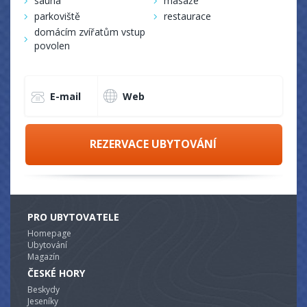
sauna
masáže
parkoviště
restaurace
domácím zvířatům vstup
povolen
E-mail
Web
REZERVACE UBYTOVÁNÍ
PRO UBYTOVATELE
Homepage
Ubytování
Magazín
ČESKÉ HORY
Beskydy
Jeseníky