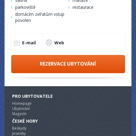
sauna
masáže
parkoviště
restaurace
domácím zvířatům vstup
povolen
E-mail
Web
REZERVACE UBYTOVÁNÍ
PRO UBYTOVATELE
Homepage
Ubytování
Magazín
ČESKÉ HORY
Beskydy
Jeseníky