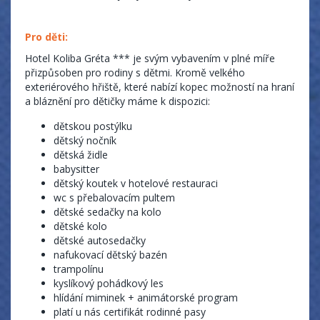
Pro děti:
Hotel Koliba Gréta *** je svým vybavením v plné míře
přizpůsoben pro rodiny s dětmi. Kromě velkého
exteriérového hřiště, které nabízí kopec možností na hraní
a bláznění pro dětičky máme k dispozici:
dětskou postýlku
dětský nočník
dětská židle
babysitter
dětský koutek v hotelové restauraci
wc s přebalovacím pultem
dětské sedačky na kolo
dětské kolo
dětské autosedačky
nafukovací dětský bazén
trampolínu
kyslíkový pohádkový les
hlídání miminek + animátorské program
platí u nás certifikát rodinné pasy