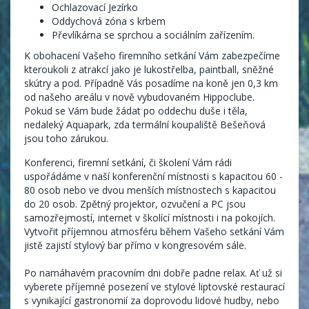
Ochlazovací Jezírko
Oddychová zóna s krbem
Převlíkárna se sprchou a sociálním zařízením.
K obohacení Vašeho firemního setkání Vám zabezpečíme
kteroukoli z atrakcí jako je lukostřelba, paintball, sněžné
skútry a pod. Případně Vás posadíme na koně jen 0,3 km
od našeho areálu v nově vybudovaném Hippoclube.
Pokud se Vám bude žádat po oddechu duše i těla,
nedaleký Aquapark, zda termální koupaliště Bešeňová
jsou toho zárukou.
Konferenci, firemní setkání, či školení Vám rádi
uspořádáme v naší konferenční místnosti s kapacitou 60 -
80 osob nebo ve dvou menších místnostech s kapacitou
do 20 osob. Zpětný projektor, ozvučení a PC jsou
samozřejmostí, internet v školící místnosti i na pokojích.
Vytvořit příjemnou atmosféru během Vašeho setkání Vám
jistě zajistí stylový bar přímo v kongresovém sále.
Po namáhavém pracovním dni dobře padne relax. Ať už si
vyberete příjemné posezení ve stylové liptovské restaurací
s vynikající gastronomií za doprovodu lidové hudby, nebo