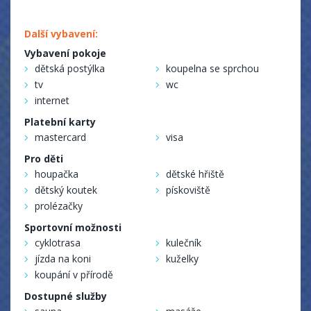
Další vybavení:
Vybavení pokoje
dětská postýlka
koupelna se sprchou
tv
wc
internet
Platební karty
mastercard
visa
Pro děti
houpačka
dětské hřiště
dětský koutek
pískoviště
prolézačky
Sportovní možnosti
cyklotrasa
kulečník
jízda na koni
kuželky
koupání v přírodě
Dostupné služby