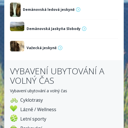
Demänovská ledová jeskyně
Demänovská Jaskyňa Slobody
Važecká jeskyně
VYBAVENÍ UBYTOVÁNÍ A
VOLNÝ ČAS
Vybavení ubytování a volný čas
Cyklotrasy
Lázně / Wellness
Letní sporty