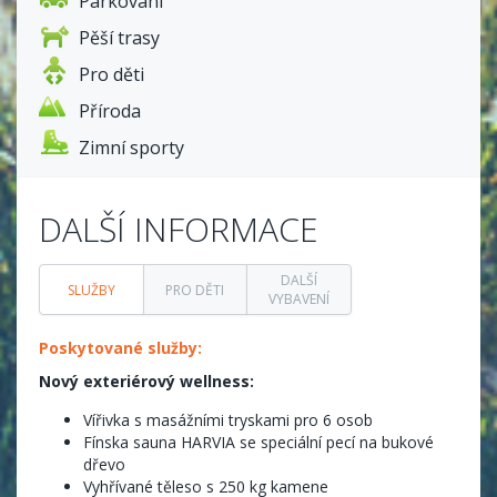
Parkování
Pěší trasy
Pro děti
Příroda
Zimní sporty
DALŠÍ INFORMACE
DALŠÍ
SLUŽBY
PRO DĚTI
VYBAVENÍ
Poskytované služby:
Nový exteriérový wellness:
Vířivka s masážními tryskami pro 6 osob
Fínska sauna HARVIA se speciální pecí na bukové
dřevo
Vyhřívané těleso s 250 kg kamene