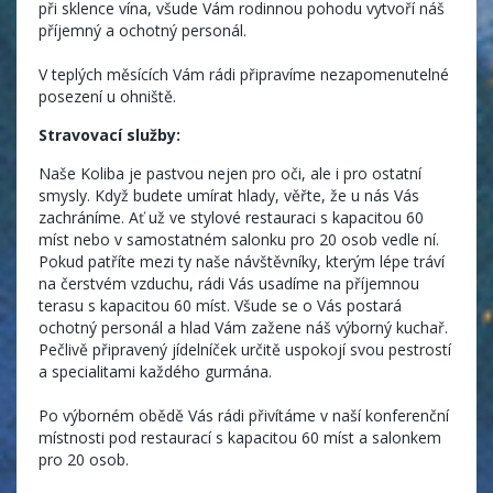
při sklence vína, všude Vám rodinnou pohodu vytvoří náš
příjemný a ochotný personál.
V teplých měsících Vám rádi připravíme nezapomenutelné
posezení u ohniště.
Stravovací služby:
Naše Koliba je pastvou nejen pro oči, ale i pro ostatní
smysly. Když budete umírat hlady, věřte, že u nás Vás
zachráníme. Ať už ve stylové restauraci s kapacitou 60
míst nebo v samostatném salonku pro 20 osob vedle ní.
Pokud patříte mezi ty naše návštěvníky, kterým lépe tráví
na čerstvém vzduchu, rádi Vás usadíme na příjemnou
terasu s kapacitou 60 míst. Všude se o Vás postará
ochotný personál a hlad Vám zažene náš výborný kuchař.
Pečlivě připravený jídelníček určitě uspokojí svou pestrostí
a specialitami každého gurmána.
Po výborném obědě Vás rádi přivítáme v naší konferenční
místnosti pod restaurací s kapacitou 60 míst a salonkem
pro 20 osob.