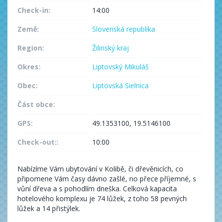
Check-in:
14:00
Země:
Slovenská republika
Region:
Žilinský kraj
Okres:
Liptovský Mikuláš
Obec:
Liptovská Sielnica
Část obce:
GPS:
49.1353100, 19.5146100
Check-out::
10:00
Nabízíme Vám ubytování v Kolibě, či dřevěnicích, co
připomene Vám časy dávno zašlé, no přece příjemné, s
vůní dřeva a s pohodlím dneška. Celková kapacita
hotelového komplexu je 74 lůžek, z toho 58 pevných
lůžek a 14 přistýlek.