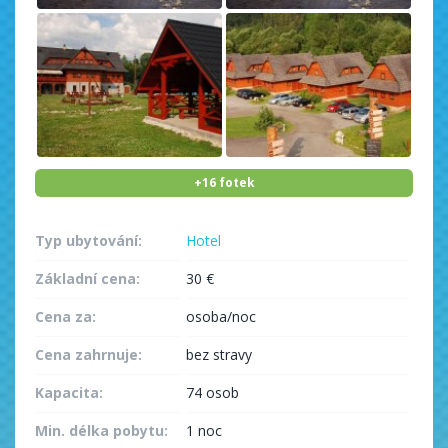
+16 fotek
Typ ubytování:
Hotel
Základní cena:
30 €
Cena za:
osoba/noc
Cena zahrnuje:
bez stravy
Kapacita:
74 osob
Min. délka pobytu:
1 noc