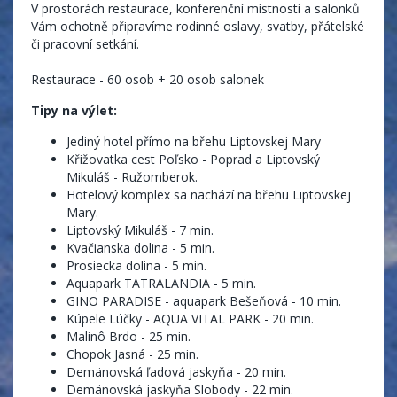
V prostorách restaurace, konferenční místnosti a salonků
Vám ochotně připravíme rodinné oslavy, svatby, přátelské
či pracovní setkání.
Restaurace - 60 osob + 20 osob salonek
Tipy na výlet:
Jediný hotel přímo na břehu Liptovskej Mary
Křižovatka cest Poľsko - Poprad a Liptovský
Mikuláš - Ružomberok.
Hotelový komplex sa nachází na břehu Liptovskej
Mary.
Liptovský Mikuláš - 7 min.
Kvačianska dolina - 5 min.
Prosiecka dolina - 5 min.
Aquapark TATRALANDIA - 5 min.
GINO PARADISE - aquapark Bešeňová - 10 min.
Kúpele Lúčky - AQUA VITAL PARK - 20 min.
Malinô Brdo - 25 min.
Chopok Jasná - 25 min.
Demänovská ľadová jaskyňa - 20 min.
Demänovská jaskyňa Slobody - 22 min.