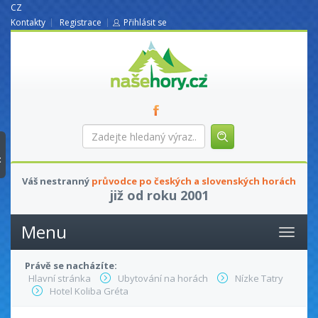
CZ
Kontakty
Registrace
Přihlásit se
nasehory.cz
Zadejte
hledaný
výraz...
t
Váš nestranný
průvodce po českých a slovenských horách
již od roku 2001
Menu
Právě se nacházíte:
Hlavní stránka
Ubytování na horách
Nízke Tatry
Hotel Koliba Gréta