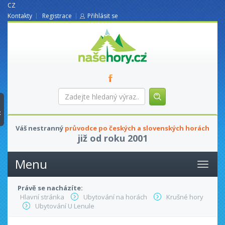
CZ
Kontakty
Registrace
Přihlásit se
nasehory.cz
Zadejte
hledaný
výraz...
t
Váš nestranný
průvodce po českých a slovenských horách
již od roku 2001
Menu
Právě se nacházíte:
Hlavní stránka
Ubytování na horách
Krušné hory
Ubytování U Lenule