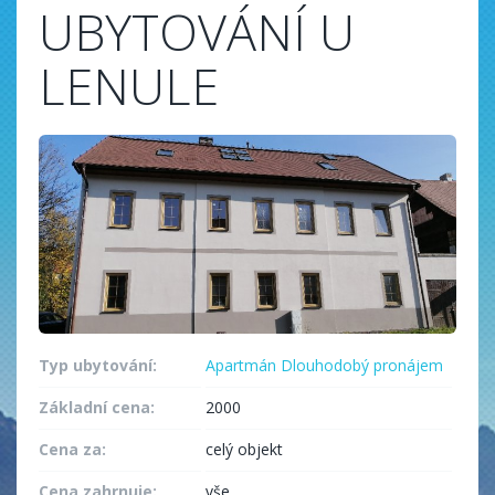
UBYTOVÁNÍ U
LENULE
Typ ubytování:
Apartmán
Dlouhodobý pronájem
Základní cena:
2000
Cena za:
celý objekt
Cena zahrnuje:
vše