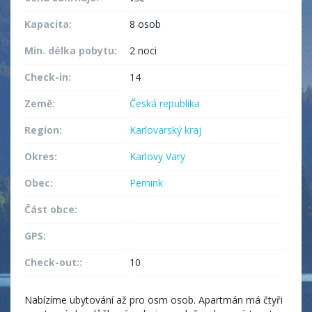
Kapacita:
8 osob
Min. délka pobytu:
2 noci
Check-in:
14
Země:
Česká republika
Region:
Karlovarský kraj
Okres:
Karlovy Vary
Obec:
Pernink
Část obce:
GPS:
Check-out::
10
Nabízíme ubytování až pro osm osob. Apartmán má čtyři