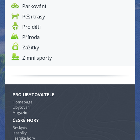
Parkování
Pěší trasy
Pro děti
Příroda
Zážitky
Zimní sporty
PRO UBYTOVATELE
Homepage
Ubytování
Magazín
ČESKÉ HORY
Beskydy
Jeseníky
Jizerské hory