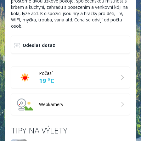
prostorné dvoulůžkové pokoje, společenskou místnost s
krbem a kuchyní, zahradu s posezením a venkovní kóji na
kola, lyže atd. K dispozici jsou hry a hračky pro děti, TV,
WIFI, myčka, trouba, vana atd. Cena se odvíjí od počtu
osob.
Odeslat dotaz
Počasí
19 °C
Webkamery
TIPY NA VÝLETY