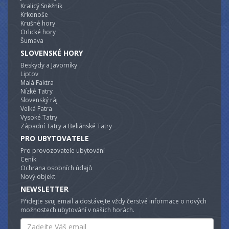
Kralicý Sněžník
Krkonoše
Krušné hory
Orlické hory
Šumava
SLOVENSKÉ HORY
Beskydy a Javorníky
Liptov
Malá Faktra
Nízké Tatry
Slovenský ráj
Velká Fatra
Vysoké Tatry
Západní Tatry a Beliánské Tatry
PRO UBYTOVATELE
Pro provozovatele ubytování
Ceník
Ochrana osobních údajů
Nový objekt
NEWSLETTER
Přidejte svuj email a dostávejte vždy čerstvé informace o nových
možnostech ubytování v našich horách.
Email