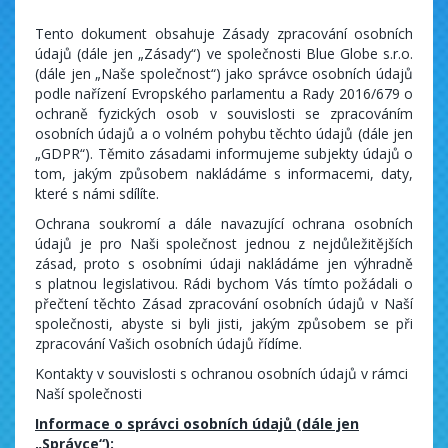
Tento dokument obsahuje Zásady zpracování osobních
údajů (dále jen „Zásady“) ve společnosti Blue Globe s.r.o.
(dále jen „Naše společnost“) jako správce osobních údajů
podle nařízení Evropského parlamentu a Rady 2016/679 o
ochraně fyzických osob v souvislosti se zpracováním
osobních údajů a o volném pohybu těchto údajů (dále jen
„GDPR“). Těmito zásadami informujeme subjekty údajů o
tom, jakým způsobem nakládáme s informacemi, daty,
které s námi sdílíte.
Ochrana soukromí a dále navazující ochrana osobních
údajů je pro Naši společnost jednou z nejdůležitějších
zásad, proto s osobními údaji nakládáme jen výhradně
s platnou legislativou. Rádi bychom Vás tímto požádali o
přečtení těchto Zásad zpracování osobních údajů v Naší
společnosti, abyste si byli jisti, jakým způsobem se při
zpracování Vašich osobních údajů řídíme.
Kontakty v souvislosti s ochranou osobních údajů v rámci
Naší společnosti
Informace o správci osobních údajů (dále jen
„Správce“):