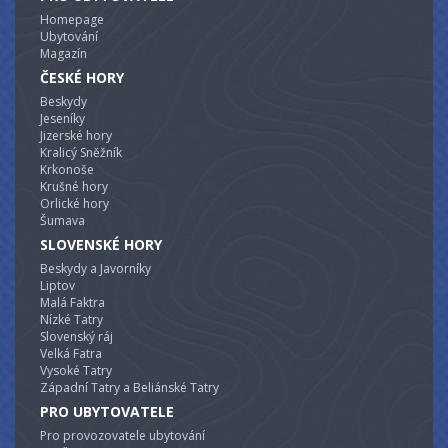
Homepage
Ubytování
Magazín
ČESKÉ HORY
Beskydy
Jeseníky
Jizerské hory
Kralicý Sněžník
Krkonoše
Krušné hory
Orlické hory
Šumava
SLOVENSKÉ HORY
Beskydy a Javorníky
Liptov
Malá Faktra
Nízké Tatry
Slovenský ráj
Velká Fatra
Vysoké Tatry
Západní Tatry a Beliánské Tatry
PRO UBYTOVATELE
Pro provozovatele ubytování