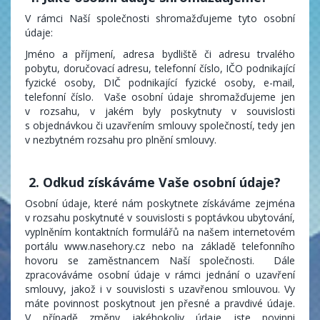
V rámci Naší společnosti shromažďujeme tyto osobní
údaje:
Jméno a příjmení, adresa bydliště či adresu trvalého
pobytu, doručovací adresu, telefonní číslo, IČO podnikající
fyzické osoby, DIČ podnikající fyzické osoby, e-mail,
telefonní číslo. Vaše osobní údaje shromažďujeme jen
v rozsahu, v jakém byly poskytnuty v souvislosti
s objednávkou či uzavřením smlouvy společností, tedy jen
v nezbytném rozsahu pro plnění smlouvy.
2. Odkud získáváme Vaše osobní údaje?
Osobní údaje, které nám poskytnete získáváme zejména
v rozsahu poskytnuté v souvislosti s poptávkou ubytování,
vyplněním kontaktních formulářů na našem internetovém
portálu www.nasehory.cz nebo na základě telefonního
hovoru se zaměstnancem Naší společnosti. Dále
zpracováváme osobní údaje v rámci jednání o uzavření
smlouvy, jakož i v souvislosti s uzavřenou smlouvou. Vy
máte povinnost poskytnout jen přesné a pravdivé údaje.
V případě změny jakéhokoliv údaje jste povinni