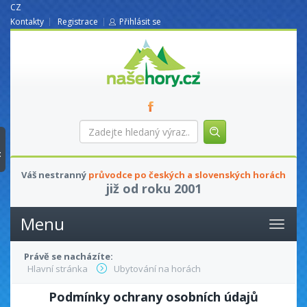
CZ
Kontakty
Registrace
Přihlásit se
nasehory.cz
Zadejte
hledaný
výraz...
t
Váš nestranný
průvodce po českých a slovenských horách
již od roku 2001
Menu
Právě se nacházíte:
Hlavní stránka
Ubytování na horách
Podmínky ochrany osobních údajů