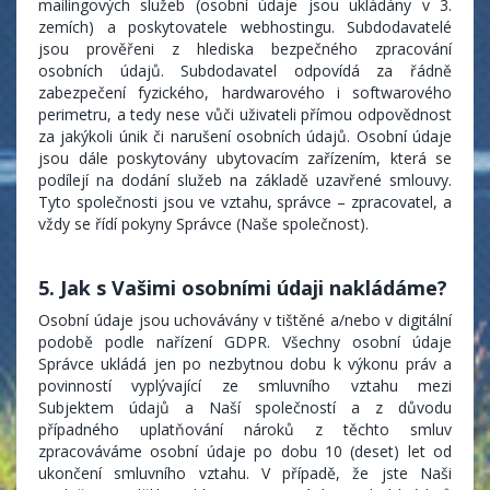
mailingových služeb (osobní údaje jsou ukládány v 3.
zemích) a poskytovatele webhostingu. Subdodavatelé
jsou prověřeni z hlediska bezpečného zpracování
osobních údajů. Subdodavatel odpovídá za řádně
zabezpečení fyzického, hardwarového i softwarového
perimetru, a tedy nese vůči uživateli přímou odpovědnost
za jakýkoli únik či narušení osobních údajů. Osobní údaje
jsou dále poskytovány ubytovacím zařízením, která se
podílejí na dodání služeb na základě uzavřené smlouvy.
Tyto společnosti jsou ve vztahu, správce – zpracovatel, a
vždy se řídí pokyny Správce (Naše společnost).
5. Jak s Vašimi osobními údaji nakládáme?
Osobní údaje jsou uchovávány v tištěné a/nebo v digitální
podobě podle nařízení GDPR. Všechny osobní údaje
Správce ukládá jen po nezbytnou dobu k výkonu práv a
povinností vyplývající ze smluvního vztahu mezi
Subjektem údajů a Naší společností a z důvodu
případného uplatňování nároků z těchto smluv
zpracováváme osobní údaje po dobu 10 (deset) let od
ukončení smluvního vztahu. V případě, že jste Naši