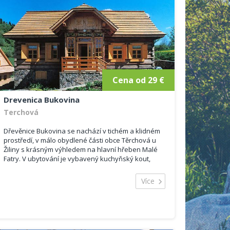
Cena od 29 €
Drevenica Bukovina
Terchová
Dřevěnice Bukovina se nachází v tichém a klidném
prostředí, v málo obydlené části obce Těrchová u
Žiliny s krásným výhledem na hlavní hřeben Malé
Fatry. V ubytování je vybavený kuchyňský kout,
mikrovlnná trouba, TV+SAT, moderní...
Více