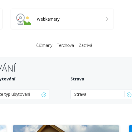
Webkamery
Čičmany
Terchová
Zázrivá
VÁNÍ
ytování
Strava
te typ ubytování
Strava