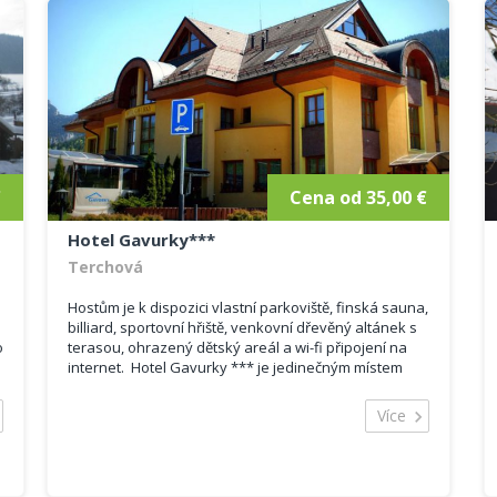
€
Cena od 35,00 €
Hotel Gavurky***
Terchová
Hostům je k dispozici vlastní parkoviště, finská sauna,
billiard, sportovní hřiště, venkovní dřevěný altánek s
o
terasou, ohrazený dětský areál a wi-fi připojení na
internet. Hotel Gavurky *** je jedinečným místem
pro posezení a vychutnání si pří...
Více