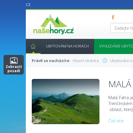
CZ
nasehory.cz
Zadejte
hledaný
výraz...
UBYTOVÁNÍ NA HORÁCH
VYHLEDÁME UBYTO
Právě se nacházíte:
Hlavní stránka
Ubytování n
Zobrazit
pozadí
MALÁ
Malá Fatra j
Trenčínském
oblast, který
Číst více