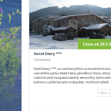
Cena od 29,5 
Hotel Diery ***
Terchová
Hotel Diery *** se nachází přímo na turistické trase
narodního parku Malá Fatra, Jánošíkovi Diery, který
nabízí kromě neopakovatelné atmosféry Dierovéh
kaňonu s překrásnymi vodopády i možnost výletů
na Malý a Velký Rozsutec, ale i mnoho...
Více