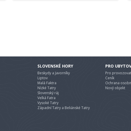
SLOVENSKÉ HORY
PRO UBYTO
Beskydy a Javorníky
Pro provozovat
Liptov
Ceník
Malá Faktra
Ochrana osobn
Nízké Tatry
Nový objekt
Slovenský ráj
Velká Fatra
Vysoké Tatry
Západní Tatry a Beliánské Tatry