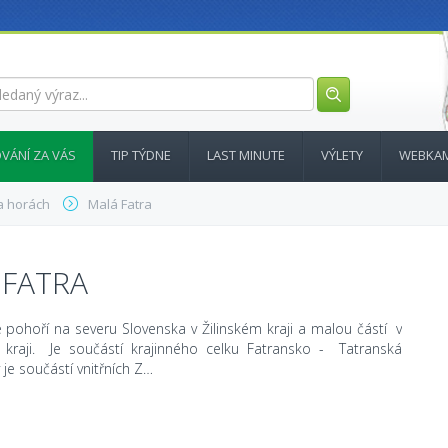
VÁNÍ ZA VÁS
TIP TÝDNE
LAST MINUTE
VÝLETY
WEBKA
a horách
Malá Fatra
 FATRA
e pohoří na severu Slovenska v Žilinském kraji a malou částí v
 kraji. Je součástí krajinného celku Fatransko - Tatranská
 je součástí vnitřních Z…