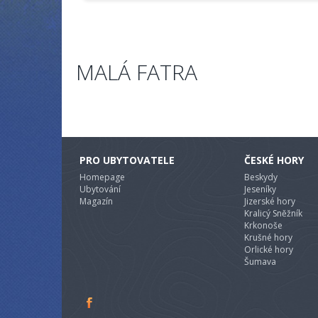
MALÁ FATRA
PRO UBYTOVATELE
ČESKÉ HORY
Homepage
Beskydy
Ubytování
Jeseníky
Magazín
Jizerské hory
Kralicý Sněžník
Krkonoše
Krušné hory
Orlické hory
Šumava