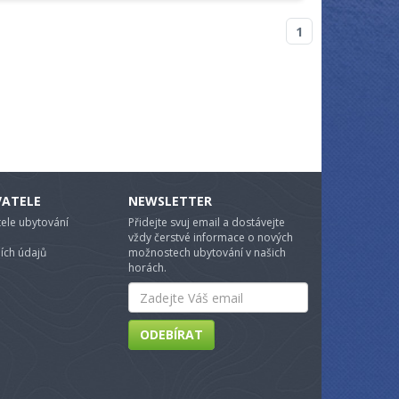
1
VATELE
NEWSLETTER
ele ubytování
Přidejte svuj email a dostávejte
vždy čerstvé informace o nových
ích údajů
možnostech ubytování v našich
horách.
Email
ODEBÍRAT