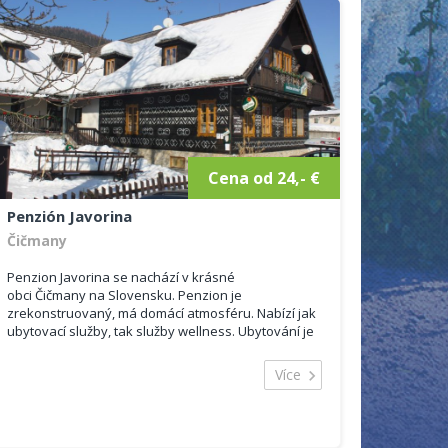
Cena od 24,- €
Penzión Javorina
Čičmany
Penzion Javorina se nachází v krásné
obci Čičmany na Slovensku. Penzion je
zrekonstruovaný, má domácí atmosféru. Nabízí jak
ubytovací služby, tak služby wellness. Ubytování je
vhodné pro všechny a ubytovat se můžete
celoročně.
Více