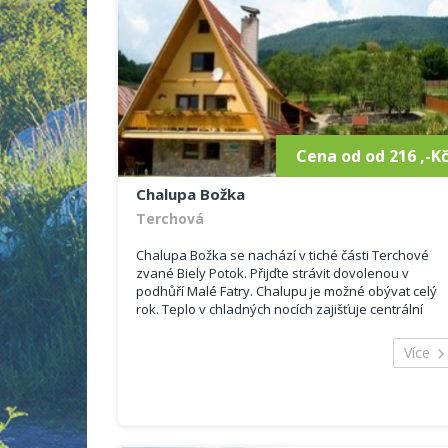
Cena od od 216 ,-K
Chalupa Božka
Terchová
Chalupa Božka se nachází v tiché části Terchové
zvané Biely Potok. Přijďte strávit dovolenou v
podhůří Malé Fatry. Chalupu je možné obývat celý
rok. Teplo v chladných nocích zajišťuje centrální
plynové vytápění. Pokoje mají...
Více