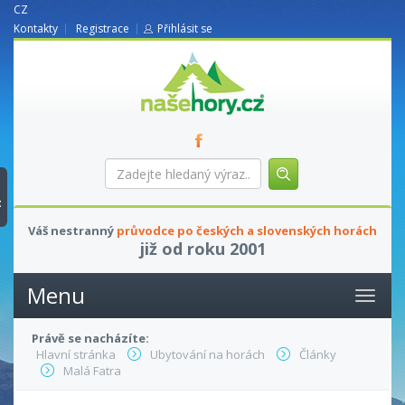
CZ
Kontakty
Registrace
Přihlásit se
nasehory.cz
Zadejte
hledaný
výraz...
t
Váš nestranný
průvodce po českých a slovenských horách
již od roku 2001
Menu
Právě se nacházíte:
Hlavní stránka
Ubytování na horách
Články
Malá Fatra