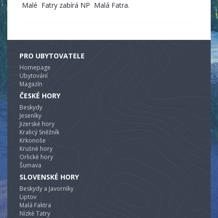
Malé Fatry zabírá NP Malá Fatra.
PRO UBYTOVATELE
Homepage
Ubytování
Magazín
ČESKÉ HORY
Beskydy
Jeseníky
Jizerské hory
Kralicý Sněžník
Krkonoše
Krušné hory
Orlické hory
Šumava
SLOVENSKÉ HORY
Beskydy a Javorníky
Liptov
Malá Faktra
Nízké Tatry