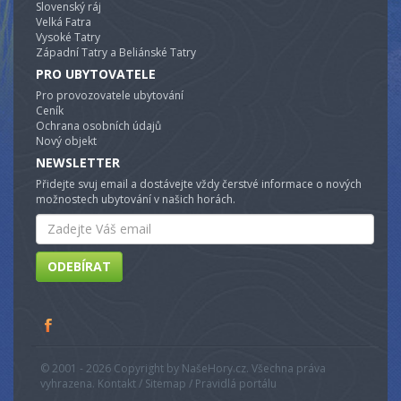
Slovenský ráj
Velká Fatra
Vysoké Tatry
Západní Tatry a Beliánské Tatry
PRO UBYTOVATELE
Pro provozovatele ubytování
Ceník
Ochrana osobních údajů
Nový objekt
NEWSLETTER
Přidejte svuj email a dostávejte vždy čerstvé informace o nových
možnostech ubytování v našich horách.
Email
ODEBÍRAT
© 2001 - 2026 Copyright by NašeHory.cz. Všechna práva
vyhrazena. Kontakt / Sitemap / Pravidlá portálu