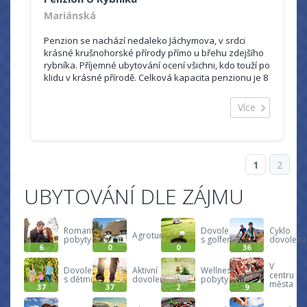
Mariánská
Penzion se nachází nedaleko Jáchymova, v srdci
krásné krušnohorské přírody přímo u břehu zdejšího
rybníka. Příjemné ubytování ocení všichni, kdo touží po
klidu v krásné přírodě. Celková kapacita penzionu je 8
pokojů...
Více
1
2
UBYTOVÁNÍ DLE ZÁJMU
Romantické
Dovolená
Cyklo
Agroturistika
pobyty
s golfem
dovolená
6
0
0
36
V
Dovolená
Aktivní
Wellness
centru
s dětmi
dovolená
pobyty
města
37
37
2
9