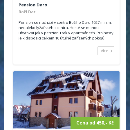
Pension Daro
Boží Dar
Penzion se nachází v centru Božího Daru 1027 m.n.m.
nedaleko lyžařského centra. Hosté se mohou
ubytovat jak v penzionu tak v apartmánech. Pro hosty
je k dispozici celkem 10 útulně zařízených pokojů
(dvoulůžkové, trojlůžkové a čtyřlůžkové). Součástí
každého pokoje je...
Více
Cena od 450,- Kč