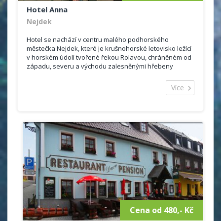
Hotel Anna
Nejdek
Hotel se nachází v centru malého podhorského
městečka Nejdek, které je krušnohorské letovisko ležící
v horském údolí tvořené řekou Rolavou, chráněném od
západu, severu a východu zalesněnými hřebeny
Krušných hor. Kapacita hotelu je...
Více
Cena od 480,- Kč