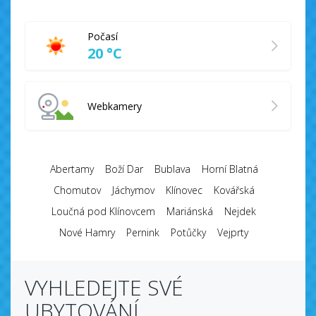
Počasí
20 °C
Webkamery
Abertamy
Boží Dar
Bublava
Horní Blatná
Chomutov
Jáchymov
Klínovec
Kovářská
Loučná pod Klínovcem
Mariánská
Nejdek
Nové Hamry
Pernink
Potůčky
Vejprty
VYHLEDEJTE SVÉ
UBYTOVÁNÍ