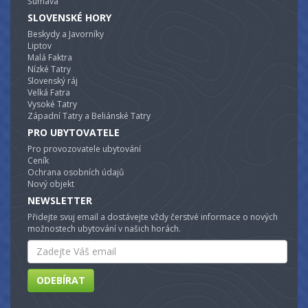
Šumava
SLOVENSKÉ HORY
Beskydy a Javorníky
Liptov
Malá Faktra
Nízké Tatry
Slovenský ráj
Velká Fatra
Vysoké Tatry
Západní Tatry a Beliánské Tatry
PRO UBYTOVATELE
Pro provozovatele ubytování
Ceník
Ochrana osobních údajů
Nový objekt
NEWSLETTER
Přidejte svuj email a dostávejte vždy čerstvé informace o nových
možnostech ubytování v našich horách.
Email
ODEBÍRAT