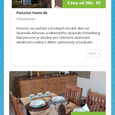
Cena od 360,- Kč
Penzion Hamrák
Chomutov
Penzion se nachází v Krušných Horách 3km od
skiareálu Klínovec a německého skiareálu Fichtelberg.
Náš penzion je vhodný pro celoroční ubytování.
Ideální pro rodiny s dětmi, cykloturisty a houbaře.
Hosté se mohou ubytovat v 7 pokojí...
Více