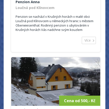
Penzion Anna
Loučná pod Klínovcem
Penzion se nachází v Krušných horách v malé obci
Loučná pod Klínovcem u německých hranic s městem
Oberwiesenthal. Rodinný penzion s ubytováním v
Krušných horách Vás nadchne svým kouzlem
domácího prostředí, v restauraci najdete...
Více
Cena od 500,- Kč