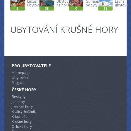
Luxusní
Ubytování
Gurmánské
Levné
ubytování
na horách
pobyty
ubytován
3
38
0
11
UBYTOVÁNÍ KRUŠNÉ HORY
PRO UBYTOVATELE
Homepage
Ubytování
Magazín
ČESKÉ HORY
Beskydy
Jeseníky
Jizerské hory
Kralicý Sněžník
Krkonoše
Krušné hory
Orlické hory