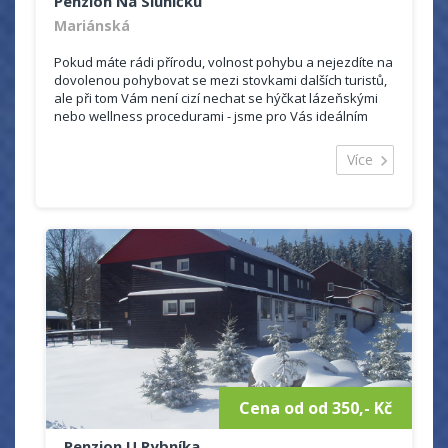
Penzion Na Sluníčku
Mariánská
Pokud máte rádi přírodu, volnost pohybu a nejezdíte na
dovolenou pohybovat se mezi stovkami dalších turistů,
ale při tom Vám není cizí nechat se hýčkat lázeňskými
nebo wellness procedurami - jsme pro Vás ideálním
místem na relax i aktivní dovolenou. Nab...
Více
Cena od od 350,- Kč
Penzion U Rybníka