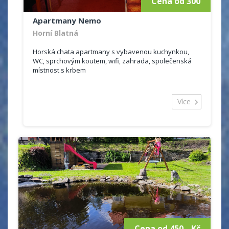
Cena od 300
Apartmany Nemo
Horní Blatná
Horská chata apartmany s vybavenou kuchynkou,
WC, sprchovým koutem, wifi, zahrada, společenská
místnost s krbem
Více
Cena od 450,- Kč