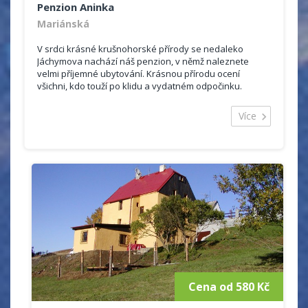
Penzion Aninka
Mariánská
V srdci krásné krušnohorské přírody se nedaleko
Jáchymova nachází náš penzion, v němž naleznete
velmi příjemné ubytování. Krásnou přírodu ocení
všichni, kdo touží po klidu a vydatném odpočinku.
Kapacita penzionu je 20 lůžek, to v&scaron...
Více
Cena od 580 Kč