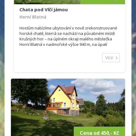
Chata pod Vlčí jámou
Horní Blatná
Hostům nabízíme ubytování v nově zrekonstruované
horské chatě, kterrá se nachází na půvabném místě
Krušných hor – na úplném okraji malého městečka
Horní Blatná v nadmořské výšce 940 m, na úpatí
Blatensk...
Více
Cena od 450,- Kč