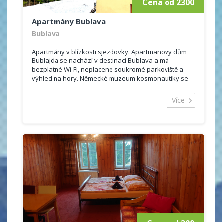
Cena od 2300
Apartmány Bublava
Bublava
Apartmány v blízkosti sjezdovky. Apartmanovy dům
Bublajda se nachází v destinaci Bublava a má
bezplatné Wi-Fi, neplacené soukromé parkoviště a
výhled na hory. Německé muzeum kosmonautiky se
nachází 15 km odtud. Všechny ubytovací jednotky mají
terasu nebo balkon,...
Více