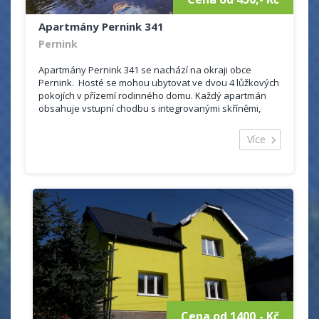
Apartmány Pernink 341
Pernink
Apartmány Pernink 341 se nachází na okraji obce
Pernink. Hosté se mohou ubytovat ve dvou 4 lůžkových
pokojích v přízemí rodinného domu. Každý apartmán
obsahuje vstupní chodbu s integrovanými skříněmi,
sociální zařízení s WC, umyvadlem a...
Více
Cena od 1400,- Kč