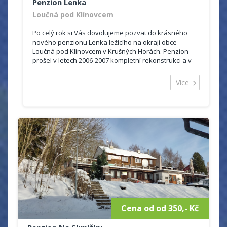
Penzion Lenka
Loučná pod Klínovcem
Po celý rok si Vás dovolujeme pozvat do krásného
nového penzionu Lenka ležícího na okraji obce
Loučná pod Klínovcem v Krušných Horách. Penzion
prošel v letech 2006-2007 kompletní rekonstrukci a v
novém kabátě Vás uvítá ve tří až...
Více
Cena od od 350,- Kč