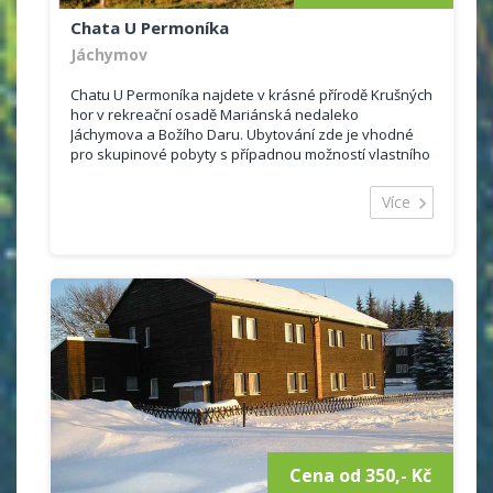
Chata U Permoníka
Jáchymov
Chatu U Permoníka najdete v krásné přírodě Krušných
hor v rekreační osadě Mariánská nedaleko
Jáchymova a Božího Daru. Ubytování zde je vhodné
pro skupinové pobyty s případnou možností vlastního
vaření - setkání rodin nebo př...
Více
Cena od 350,- Kč