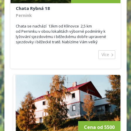
Chata Rybná 18
Pernink
Chata se nachází 13km od Klínovce 2,5 km
od Perninku v obou lokalitách výborné podmínky k
lyžování sjezdovému i běžeckému dobře upravené
sjezdovky i běžecké tratě. Nabízíme Vám velký
třípodlažnní rekreační...
Více
Cena od 5500