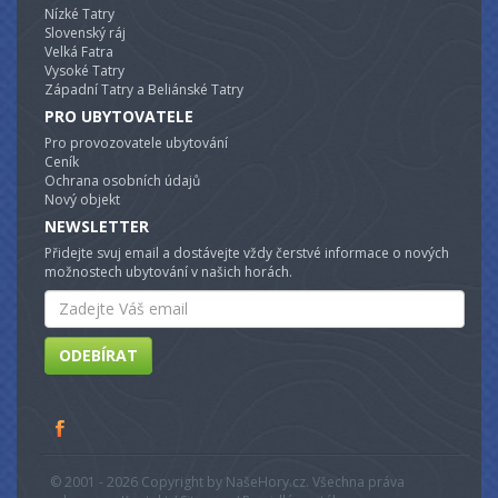
Nízké Tatry
Slovenský ráj
Velká Fatra
Vysoké Tatry
Západní Tatry a Beliánské Tatry
PRO UBYTOVATELE
Pro provozovatele ubytování
Ceník
Ochrana osobních údajů
Nový objekt
NEWSLETTER
Přidejte svuj email a dostávejte vždy čerstvé informace o nových
možnostech ubytování v našich horách.
Email
ODEBÍRAT
© 2001 - 2026 Copyright by NašeHory.cz. Všechna práva