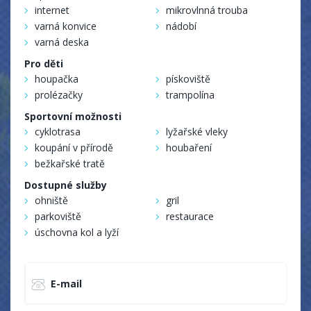
internet
mikrovlnná trouba
varná konvice
nádobí
varná deska
Pro děti
houpačka
pískoviště
prolézačky
trampolína
Sportovní možnosti
cyklotrasa
lyžařské vleky
koupání v přírodě
houbaření
bežkařské tratě
Dostupné služby
ohniště
gril
parkoviště
restaurace
úschovna kol a lyží
E-mail