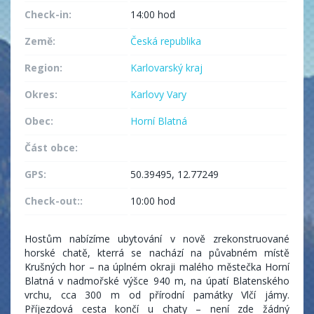
Check-in:
14:00 hod
Země:
Česká republika
Region:
Karlovarský kraj
Okres:
Karlovy Vary
Obec:
Horní Blatná
Část obce:
GPS:
50.39495, 12.77249
Check-out::
10:00 hod
Hostům nabízíme ubytování v nově zrekonstruované
horské chatě, kterrá se nachází na půvabném místě
Krušných hor – na úplném okraji malého městečka Horní
Blatná v nadmořské výšce 940 m, na úpatí Blatenského
vrchu, cca 300 m od přírodní památky Vlčí jámy.
Příjezdová cesta končí u chaty – není zde žádný