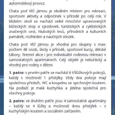
automobilový provoz.
Chata pod Vlčí jámou je ideálním místem pro rekreaci,
sportovní aktivity a odpočinek v přírodě po celý rok. V
blízkém okolí se nachází velké množství upravovaných
běžeckých stop a sjezdovek, turistických a cyklistických
značených cest, hlubokých lesů, přírodních a kulturních
památek, rozhleden a naučných stezek.
Chata pod Vlčí jámou je vhodná pro skupiny s max.
počtem 48 osob, školy v přírodě, sportovní kurzy, dětské
tábory, firemní akce i pro individuální rodinnou rekreaci v
samostatných apartmánech. Celý objekt je nekuřácký a
vhodný pro rodiny s dětmi.
1. patro:
v prvním patře se nachází 6 třílůžkových pokojů,
každý s možností 1 přistýlky. Vždy dva pokoje mají
společnou předsíň, WC a koupelnu se sprchovým koutem.
Na podlaží je malá kuchyňka a jídelna společná pro
všechny pokoje.
2. patro:
ve druhém patře jsou 4 samostatné apartmány
– každý se 4 lůžky a možností dvou přistýlek – s
kuchyňským koutem a sociálním zařízením.