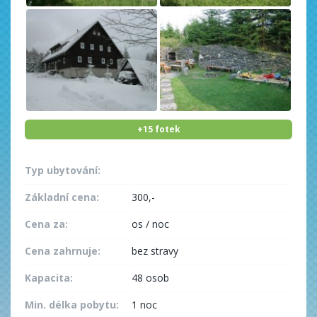
+15 fotek
Typ ubytování:
Základní cena:
300,-
Cena za:
os / noc
Cena zahrnuje:
bez stravy
Kapacita:
48 osob
Min. délka pobytu:
1 noc