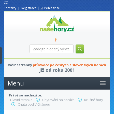
CZ
Kontakty
Registrace
Přihlásit se
nasehory.cz
Zadejte
hledaný
výraz...
t
Váš nestranný
průvodce po českých a slovenských horách
již od roku 2001
Menu
Právě se nacházíte:
Hlavní stránka
Ubytování na horách
Krušné hory
Chata pod Vlčí jámou