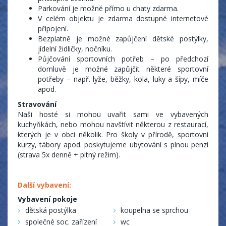
Parkování je možné přímo u chaty zdarma.
V celém objektu je zdarma dostupné internetové
připojení.
Bezplatně je možné zapůjčení dětské postýlky,
jídelní židličky, nočníku.
Půjčování sportovních potřeb – po předchozí
domluvě je možné zapůjčit některé sportovní
potřeby – např. lyže, běžky, kola, luky a šípy, míče
apod.
Stravování
Naši hosté si mohou uvařit sami ve vybavených
kuchyňkách, nebo mohou navštívit některou z restaurací,
kterých je v obci několik. Pro školy v přírodě, sportovní
kurzy, tábory apod. poskytujeme ubytování s plnou penzí
(strava 5x denně + pitný režim).
Další vybavení:
Vybavení pokoje
dětská postýlka
koupelna se sprchou
společné soc. zařízení
wc