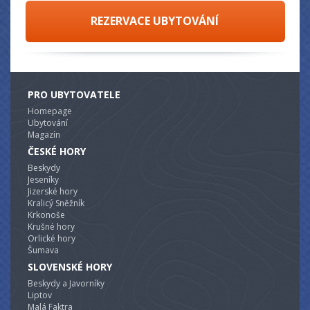
REZERVACE UBYTOVÁNÍ
PRO UBYTOVATELE
Homepage
Ubytování
Magazín
ČESKÉ HORY
Beskydy
Jeseníky
Jizerské hory
Kralicý Sněžník
Krkonoše
Krušné hory
Orlické hory
Šumava
SLOVENSKÉ HORY
Beskydy a Javorníky
Liptov
Malá Faktra