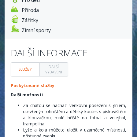
Příroda
Zážitky
Zimní sporty
DALŠÍ INFORMACE
DALŠÍ
SLUŽBY
VYBAVENÍ
Poskytované služby:
Další možnosti
Za chatou se nachází venkovní posezení s grilem,
otevřeným ohništěm a dětský koutek s pískovištěm
a klouzačkou, malé hřiště na fotbal a volejbal,
trampolína.
Lyže a kola můžete uložit v uzamčené místnosti,
přístupné zvenku.