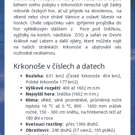
během svého pobytu v Krkonoších nenechá ujít žádný
milovník českých hor, ať už přijede na dovolenou, na
víkend nebo chce strávit Vánoce a oslavit Silvestr na
horách. Chvíle odpočinku vám zpříjemní projížďka do
hor vyhlídkovým vláčkem z Pece pod Sněžkou,
vyjížďky na koních, návštěva ZOO a safari ve Dvoře
Králové nad Labem a další výlety, které můžete najít
na našich stránkách. Krkonoše a ubytování vás
rozhodně nezklamou.
Krkonoše v číslech a datech
Rozloha:
631 km2 (České Krkonoše 454 km2,
Polské Krkonoše 177 km2)
Výškové rozpětí:
400 až 1602 m n.m.
Nejvyšší hora:
Sněžka (1602 m n.m.)
Klima:
vlhké, silně proměnlivé, průměrná roční
teplota +6 °C až 0 °C, 800 - 1600 mm srážek
ročně, 150 - 300 cm sněhu, na hřebenech leží až
180 dní v roce
Kvetoucí rostliny:
přes 1300 druhů
Obratlovci:
240 druhů (57 savců, 165 ptáků)