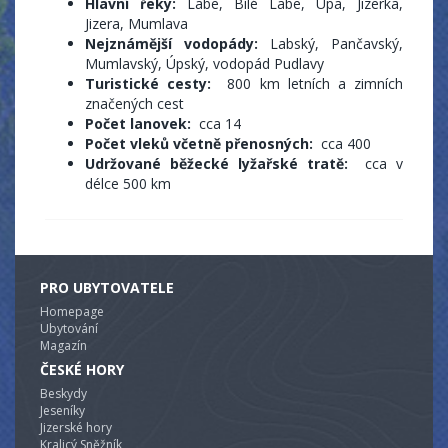
Hlavní řeky:
Labe, Bílé Labe, Úpa, Jizerka,
Jizera, Mumlava
Nejznámější vodopády:
Labský, Pančavský,
Mumlavský, Úpský, vodopád Pudlavy
Turistické cesty:
800 km letních a zimních
značených cest
Počet lanovek:
cca 14
Počet vleků včetně přenosných:
cca 400
Udržované běžecké lyžařské tratě:
cca v
délce 500 km
PRO UBYTOVATELE
Homepage
Ubytování
Magazín
ČESKÉ HORY
Beskydy
Jeseníky
Jizerské hory
Kralicý Sněžník