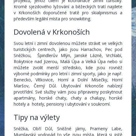
projektu, jehož cílem je koordinace zimní turistiky.
Kromě sjezdového lyžování a běžeckých tratí najdete
v Krkonoších doporučené tratě pro skialpinismus a
především legální místa pro snowkiting.
Dovolená v Krkonoších
Svou letní i zimní dovolenou můžete strávit ve velkých
turistických centrech, jako jsou Harrachov, Pec pod
Sněžkou, Špindlerův Mlýn, Janské Lázně, Vrchlabí,
Rokytnice nad Jizerou, Malá Úpa a Velká Úpa nebo si
můžete zvolit menší středisko, kde jsou rovněž
výborné podmínky pro letní i zimní sporty, jako je např.
Benecko, Vítkovice, Horní a Dolní Mísečky, Horní
Maršov, Černý Důl. Ubytování Krkonoše nabízejí
prvotřídní. Své služby vám jsou připraveny poskytnout
apartmány, horské chaty, chaty a chalupy, horské
hotely a hotely, pensiony i ubytování v soukromí.
Tipy na výlety
Sněžka, Obří Důl, Sněžné jámy, Prameny Labe,
Mumlavský vodopád to vše jsou místa, která si jistě