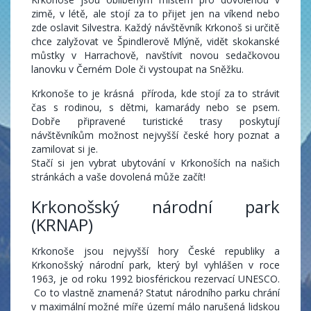
zimě, v létě, ale stojí za to přijet jen na víkend nebo
zde oslavit Silvestra. Každý návštěvník Krkonoš si určitě
chce zalyžovat ve Špindlerově Mlýně, vidět skokanské
můstky v Harrachově, navštívit novou sedačkovou
lanovku v Černém Dole či vystoupat na Sněžku.
Krkonoše to je krásná příroda, kde stojí za to strávit
čas s rodinou, s dětmi, kamarády nebo se psem.
Dobře připravené turistické trasy poskytují
návštěvníkům možnost nejvyšší české hory poznat a
zamilovat si je.
Stačí si jen vybrat ubytování v Krkonoších na našich
stránkách a vaše dovolená může začít!
Krkonošský národní park
(KRNAP)
Krkonoše jsou nejvyšší hory České republiky a
Krkonošský národní park, který byl vyhlášen v roce
1963, je od roku 1992 biosférickou rezervací UNESCO.
Co to vlastně znamená? Statut národního parku chrání
v maximální možné míře území málo narušená lidskou