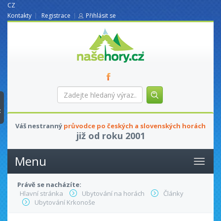
CZ
Kontakty
Registrace
Přihlásit se
nasehory.cz
Zadejte
hledaný
výraz...
t
Váš nestranný
průvodce po českých a slovenských horách
již od roku 2001
Menu
Právě se nacházíte:
Hlavní stránka
Ubytování na horách
Články
Ubytování Krkonoše