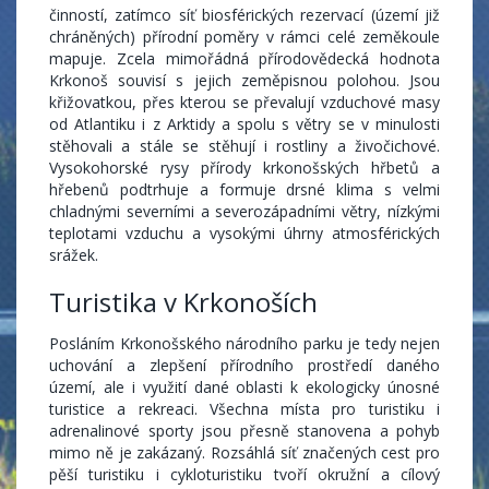
činností, zatímco síť biosférických rezervací (území již
chráněných) přírodní poměry v rámci celé zeměkoule
mapuje. Zcela mimořádná přírodovědecká hodnota
Krkonoš souvisí s jejich zeměpisnou polohou. Jsou
křižovatkou, přes kterou se převalují vzduchové masy
od Atlantiku i z Arktidy a spolu s větry se v minulosti
stěhovali a stále se stěhují i rostliny a živočichové.
Vysokohorské rysy přírody krkonošských hřbetů a
hřebenů podtrhuje a formuje drsné klima s velmi
chladnými severními a severozápadními větry, nízkými
teplotami vzduchu a vysokými úhrny atmosférických
srážek.
Turistika v Krkonoších
Posláním Krkonošského národního parku je tedy nejen
uchování a zlepšení přírodního prostředí daného
území, ale i využití dané oblasti k ekologicky únosné
turistice a rekreaci. Všechna místa pro turistiku i
adrenalinové sporty jsou přesně stanovena a pohyb
mimo ně je zakázaný. Rozsáhlá síť značených cest pro
pěší turistiku i cykloturistiku tvoří okružní a cílový