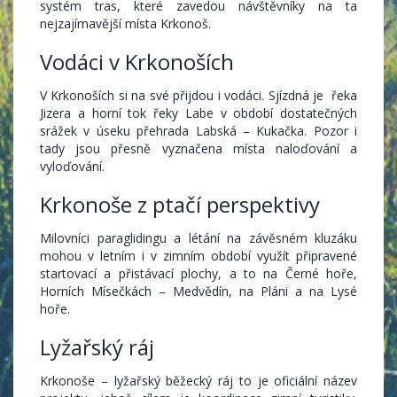
systém tras, které zavedou návštěvníky na ta
nejzajímavější místa Krkonoš.
Vodáci v Krkonoších
V Krkonoších si na své přijdou i vodáci. Sjízdná je řeka
Jizera a horní tok řeky Labe v období dostatečných
srážek v úseku přehrada Labská – Kukačka. Pozor i
tady jsou přesně vyznačena místa naloďování a
vyloďování.
Krkonoše z ptačí perspektivy
Milovníci paraglidingu a létání na závěsném kluzáku
mohou v letním i v zimním období využít připravené
startovací a přistávací plochy, a to na Černé hoře,
Horních Mísečkách – Medvědín, na Pláni a na Lysé
hoře.
Lyžařský ráj
Krkonoše – lyžařský běžecký ráj to je oficiální název