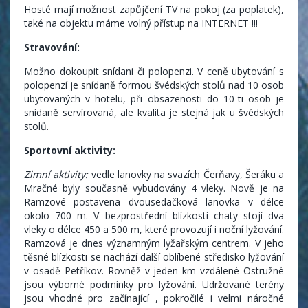
Hosté mají možnost zapůjčení TV na pokoj (za poplatek),
také na objektu máme volný přístup na INTERNET !!!
Stravování:
Možno dokoupit snídani či polopenzi. V ceně ubytování s
polopenzí je snídaně formou švédských stolů nad 10 osob
ubytovaných v hotelu, při obsazenosti do 10-ti osob je
snídaně servírovaná, ale kvalita je stejná jak u švédských
stolů.
Sportovní aktivity:
Zimní aktivity:
vedle lanovky na svazích Čerňavy, Šeráku a
Mračné byly současně vybudovány 4 vleky. Nově je na
Ramzové postavena dvousedačková lanovka v délce
okolo 700 m. V bezprostřední blízkosti chaty stojí dva
vleky o délce 450 a 500 m, které provozují i noční lyžování.
Ramzová je dnes významným lyžařským centrem. V jeho
těsné blízkosti se nachází další oblíbené středisko lyžování
v osadě Petříkov. Rovněž v jeden km vzdálené Ostružné
jsou výborné podmínky pro lyžování. Udržované terény
jsou vhodné pro začínající , pokročilé i velmi náročné