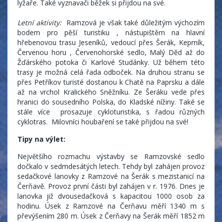
lyžaře. Také vyznavači běžek si přijdou na své.
Letní aktivity:
Ramzová je však také důležitým výchozím
bodem pro pěší turistiku , nástupištěm na hlavní
hřebenovou trasu Jeseníků, vedoucí přes Šerák, Keprník,
Červenou horu , Červenohorské sedlo, Malý Děd až do
Žďárského potoka či Karlové Studánky. Už během této
trasy je možná celá řada odboček. Na druhou stranu se
přes Petříkov turisté dostanou k Chatě na Paprsku a dále
až na vrchol Kralického Sněžníku. Ze Šeráku vede přes
hranici do sousedního Polska, do Kladské nížiny. Také se
stále více prosazuje cykloturistika, s řadou různých
cyklotras. Milovníci houbaření se také přijdou na své!
Tipy na výlet:
Největšího rozmachu výstavby se Ramzovské sedlo
dočkalo v sedmdesátých letech. Tehdy byl zahájen provoz
sedačkové lanovky z Ramzové na Šerák s mezistanicí na
Čerňavě. Provoz první části byl zahájen v r. 1976. Dnes je
lanovka již dvousedačková s kapacitou 1000 osob za
hodinu. Úsek z Ramzové na Čerňavu měří 1340 m s
převýšením 280 m. Úsek z Čerňavy na Šerák měří 1852 m