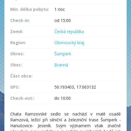
Min. délka pobytu:
1 noc
Check-in:
od 15:00
Země:
Česká republika
Region:
Olomoucký kraj
Okres:
Šumperk
Obec:
Branná
Část obce:
GPS:
50.193403, 17.063132
Check-out::
do 10:00
Chata Ramzovské sedlo se nachází v malé osadě
Ramzová, ležící při silniční a železniční trase Šumperk -
Hanušovice- Jeseník. Svým významem však značně