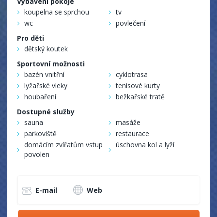
Vybavení pokoje
koupelna se sprchou
tv
wc
povlečení
Pro děti
dětský koutek
Sportovní možnosti
bazén vnitřní
cyklotrasa
lyžařské vleky
tenisové kurty
houbaření
bežkařské tratě
Dostupné služby
sauna
masáže
parkoviště
restaurace
domácím zvířatům vstup
úschovna kol a lyží
povolen
E-mail
Web