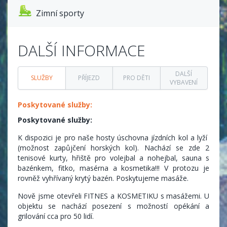
Zimní sporty
DALŠÍ INFORMACE
DALŠÍ
SLUŽBY
PŘÍJEZD
PRO DĚTI
VYBAVENÍ
Poskytované služby:
Poskytované služby:
K dispozici je pro naše hosty úschovna jízdních kol a lyží
(možnost zapůjčení horských kol). Nachází se zde 2
tenisové kurty, hřiště pro volejbal a nohejbal, sauna s
bazénkem, fitko, masérna a kosmetika!!! V protozu je
rovněž vyhřívaný krytý bazén. Poskytujeme masáže.
Nově jsme otevřeli FITNES a KOSMETIKU s masážemi. U
objektu se nachází posezení s možností opékání a
grilování cca pro 50 lidí.