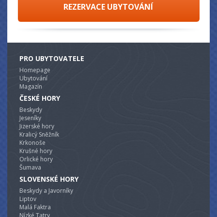
REZERVACE UBYTOVÁNÍ
PRO UBYTOVATELE
Homepage
Ubytování
Magazín
ČESKÉ HORY
Beskydy
Jeseníky
Jizerské hory
Kralicý Sněžník
Krkonoše
Krušné hory
Orlické hory
Šumava
SLOVENSKÉ HORY
Beskydy a Javorníky
Liptov
Malá Faktra
Nízké Tatry