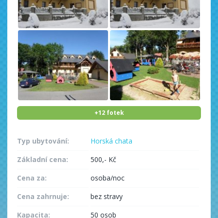
+12 fotek
Typ ubytování:
Horská chata
Základní cena:
500,- Kč
Cena za:
osoba/noc
Cena zahrnuje:
bez stravy
Kapacita:
50 osob