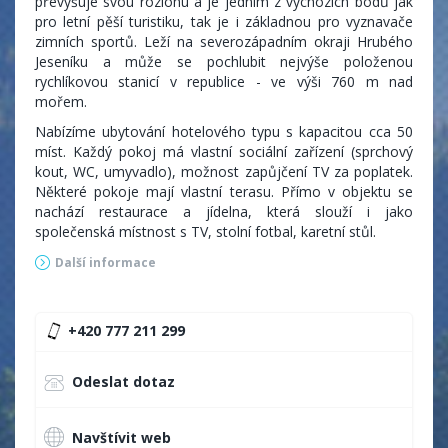
převyšuje svou rozlohu a je jedním z výchozích bodů jak
pro letní pěší turistiku, tak je i základnou pro vyznavače
zimních sportů. Leží na severozápadním okraji Hrubého
Jeseníku a může se pochlubit nejvýše položenou
rychlíkovou stanicí v republice - ve výši 760 m nad
mořem.
Nabízíme ubytování hotelového typu s kapacitou cca 50
míst. Každý pokoj má vlastní sociální zařízení (sprchový
kout, WC, umyvadlo), možnost zapůjčení TV za poplatek.
Některé pokoje mají vlastní terasu. Přímo v objektu se
nachází restaurace a jídelna, která slouží i jako
společenská místnost s TV, stolní fotbal, karetní stůl.
Další informace
Aktuální ceník
+420 777 211 299
Odeslat dotaz
Navštívit web