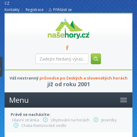
CZ
Kontakty
Registrace
Přihlásit se
nasehory.cz
Zadejte
hledaný
výraz...
t
Váš nestranný
průvodce po českých a slovenských horách
již od roku 2001
Menu
Právě se nacházíte:
Hlavní stránka
Ubytování na horách
Jeseníky
Chata Ramzovské sedlo