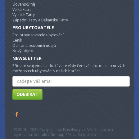
Slovenský ráj
Velká Fatra
Vysoké Tatry
Západní Tatry a Beliánské Tatry
PRO UBYTOVATELE
Pro provozovatele ubytování
Ceník
Ochrana osobních údajů
Nový objekt
NEWSLETTER
Přidejte svuj email a dostávejte vždy čerstvé informace o nových
možnostech ubytování v našich horách.
Email
ODEBÍRAT
© 2001 - 2026 Copyright by NašeHory.cz. Všechna práva
vyhrazena. Kontakt / Sitemap / Pravidlá portálu