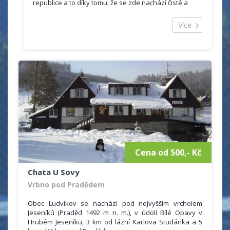
republice a to díky tomu, že se zde nachází čisté a
ohromující lesy, hory, potůčky.
Ubytování je vhodné jak pro romantickou dovolenou
Více
ve dvou, tak pro rodinnou dovolenou. Na své si
příjdou i milovníci přírody a sportovních aktivit, jelikož
objekt je vzdálen necelých 9 km od hory Praděd. Zalíbí
se tady všem těm, kteří chtějí zapomenout na rušná
města.
Chata Eduard nabízí levné ubytování s moderním
zařízením.
Celková kapacita objektu je 48 lůžek, ubytovat se
můžete ve 2 - 6 ti lůžkových pokojích.
Některé pokoje mají vlastní sociální zařízení se
sprchovým koutem, toaletou a umyvadlem. Další
pokoje mají společně sociální zařízení na chodbě.
Cena od 500,- Kč
Chata U Sovy
Vrbno pod Pradědem
Obec Ludvíkov se nachází pod nejvyšším vrcholem
Jeseníků (Praděd 1492 m n. m.), v údolí Bílé Opavy v
Hrubém Jeseníku, 3 km od lázní Karlova Studánka a 5