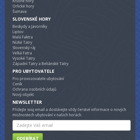
Krušné hory
Orlické hory
Šumava
SLOVENSKÉ HORY
Beskydy a Javorníky
Liptov
Malá Faktra
Nízké Tatry
Slovenský ráj
Velká Fatra
Vysoké Tatry
Západní Tatry a Beliánské Tatry
PRO UBYTOVATELE
Pro provozovatele ubytování
Ceník
Ochrana osobních údajů
Nový objekt
NEWSLETTER
Přidejte svuj email a dostávejte vždy čerstvé informace o nových
možnostech ubytování v našich horách.
Email
ODEBÍRAT