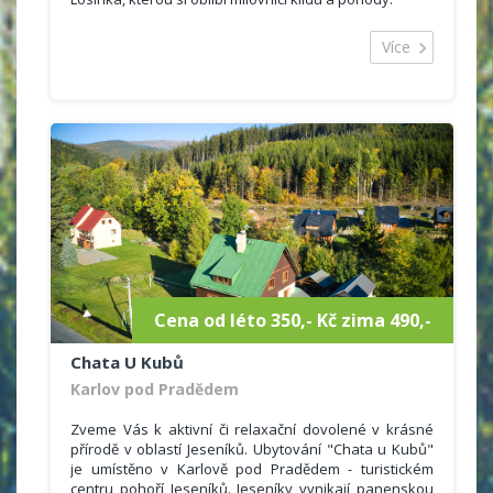
Ubytování U Vlaštovky nabízí komfortní ubytování za
velmi výhodnou cenu v ničím nerušeném prostředí.
Více
Cena od léto 350,- Kč zima 490,-
Chata U Kubů
Karlov pod Pradědem
Zveme Vás k aktivní či relaxační dovolené v krásné
přírodě v oblastí Jeseníků. Ubytování "Chata u Kubů"
je umístěno v Karlově pod Pradědem - turistickém
centru pohoří Jeseníků. Jeseníky vynikají panenskou