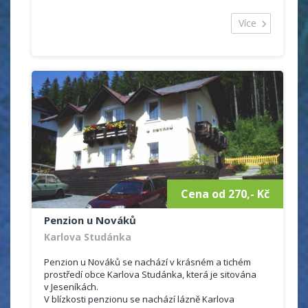
Ubytovací kapacita je 50 míst ve dvou až čtyřlůžkových
pokojích se sociálním zařízením (malá koupelna se
Více
sprchou a WC), malé ledničky a televize. Stravování je
formou polopenze, případně plné penze plus prodej
drobného občerstvení. V objektu je jídelna, která
zároveň slouží jako společenská místnost, dále
místnost s TV, herna na stolní tenis se dvěma stoly.
Cena od 270,- Kč
Penzion u Nováků
Karlova Studánka
Penzion u Nováků se nachází v krásném a tichém
prostředí obce Karlova Studánka, která je sitována
v Jeseníkách.
V blízkosti penzionu se nachází lázně Karlova