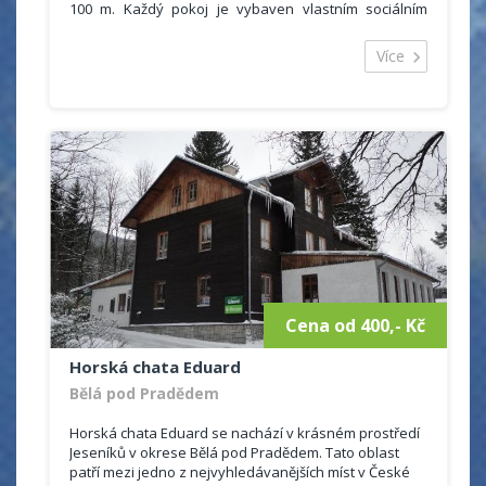
100 m. Každý pokoj je vybaven vlastním sociálním
zařízením (WC + sprchový kout) a také lednicí. Hostům
je rovněž k dispozici společenská místnost s televizí,
Více
kuchyňský kout, v létě venkovní posezení s ohništěm.
Cena od 400,- Kč
Horská chata Eduard
Bělá pod Pradědem
Horská chata Eduard se nachází v krásném prostředí
Jeseníků v okrese Bělá pod Pradědem. Tato oblast
patří mezi jedno z nejvyhledávanějších míst v České