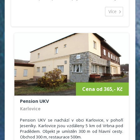
ubytovaní ve 2 pokojích, které se nacházejí v podkroví.
Samozřejmostí je také sociální zařízení se sprchou a
Více
WC. K dispozici je plně vybavená kuchyň (plynový
sporák, trouba, kávovar, varná konvice, mikrovlnná
trouba, lednice).
Hosté mohou využít také společenskou místnost s
krbem, saunu, venkovní posezení s venkovním krbem,
grill, ohniště.
Ceník
1 500 Kč objekt / noc
Cena od 365,- Kč
Pension UKV
Karlovice
Pension UKV se nachází v obci Karlovice, v pohoří
Jeseníky. Karlovice jsou vzdáleny 5 km od Vrbna pod
Pradědem. Objekt je umístěn 300 m od hlavní cesty.
Obchod 300 m, restaurace 500m.