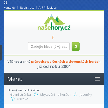
CZ
Kontakty
Registrace
Přihlásit se
nasehory.cz
Zadejte
hledaný
výraz...
t
Váš nestranný
průvodce po českých a slovenských horách
již od roku 2001
Menu
Právě se nacházíte:
Hlavní stránka
Ubytování na horách
Jeseníky
Oskava