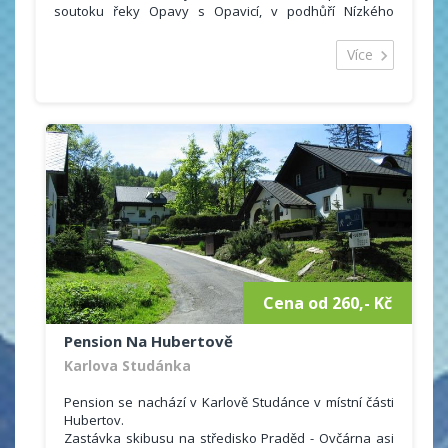
soutoku řeky Opavy s Opavicí, v podhůří Nízkého
Jeseníku v těsné blízkosti česko-polské hranice. Je
jednou ze vstupních bran do Jeseníků.
Více
Ubytování je vhodné jak pro ty, kteří preferují
odpočinkovou dovolenou, tak pro ty, kteří jsou pro tu
aktivní.
Ubytovat se můžete ve 13 luxusně vybavených
apartmánech, které disponují vlastní kuchyní,
koupelnou s toaletou. Součástí každého pokoje je také
televizor nebo internetové připojení.
Cena od 260,- Kč
Pension Na Hubertově
Karlova Studánka
Pension se nachází v Karlově Studánce v místní části
Hubertov.
Zastávka skibusu na středisko Praděd - Ovčárna asi