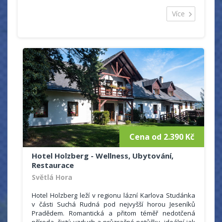
Apartmán 2+2 s vlastní kuchyňkou a jídelnou. Všechny
pokoje jsou vybaveny TV a sociálním zařízením. V
Více
prvním patře se nachází 3 dvoulůžkové pokoje, pro
které je k dispozici velká plně vybavená kuchyň. V
přízemí jsou 2 pokoje s vlastním kuchyňkou a sociálním
zařízením. V teplých měsících je k dispozici krásné
posezení na zahradě včetně opékání, ohniště.
Zabezpečené parkoviště pro naše hosty v ceně
ubytování. WIFI k dispozici zdarma.
Cena od 2.390 Kč
Hotel Holzberg - Wellness, Ubytování,
Restaurace
Světlá Hora
Hotel Holzberg leží v regionu lázní Karlova Studánka
v části Suchá Rudná pod nejvyšší horou Jeseníků
Pradědem. Romantická a přitom téměř nedotčená
příroda, čistý vzduch a průzračné potůčky, ideální jak