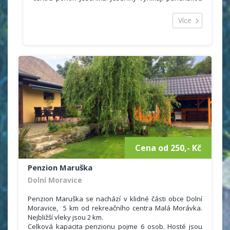
přírodou, rajským klidem a nejlepšími sněhovými
podmínkami v celé České republice. Obec Karlov pod
Více
Pradědem má dobré autobusové spojení. V blízkosti
se nachází klimatické lázně Karlova Studánka.V
okruhu 50 - 200 m se nachází stylové restaurace a
pizzerie. V obci Malá Morávka 3km je prodejna
potravin. Po celodenním pobytu na čerstvém vzduchu
Vám nabízíme odpočinek a pobavení.
Cena od 250,- Kč
Penzion Maruška
Dolní Moravice
Penzion Maruška se nachází v klidné části obce Dolní
Moravice, 5 km od rekreačního centra Malá Morávka.
Nejbližší vleky jsou 2 km.
Celková kapacita penzionu pojme 6 osob. Hosté jsou