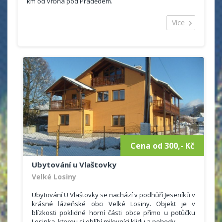
km od Vrbna pod Pradědem.
Chata u Sovy se nachází v obci Ludvíkov,
Více
okres Bruntál. Ubytování je vhodné pro rodinnou
rekreaci, turistické zájezdy, menší podnikové
akce, lyžařské výcvikové kurzy, sportovní soustředění,
atd.
Cena od 300,- Kč
Ubytování u Vlaštovky
Velké Losiny
Ubytování U Vlaštovky se nachází v podhůří Jeseníků v
krásné lázeňské obci Velké Losiny. Objekt je v
blízkosti poklidné horní části obce přímo u potůčku
Losinka, kterou si oblíbí milovníci klidu a pohody.