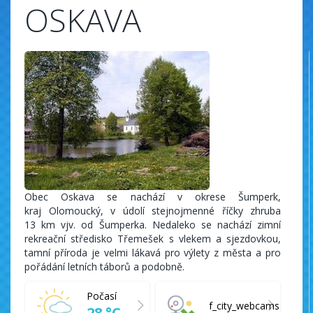
OSKAVA
Obec Oskava se nachází v okrese Šumperk,
kraj Olomoucký, v údolí stejnojmenné říčky zhruba
13 km vjv. od Šumperka. Nedaleko se nachází zimní
rekreační středisko Třemešek s vlekem a sjezdovkou,
tamní příroda je velmi lákavá pro výlety z města a pro
pořádání letních táborů a podobně.
Počasí
f_city_webcams
28 °C