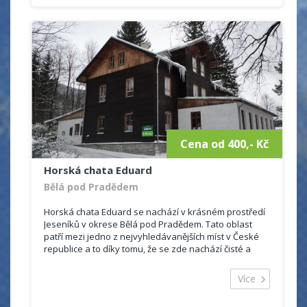
Cena od 400,- Kč
Horská chata Eduard
Bělá pod Pradědem
Horská chata Eduard se nachází v krásném prostředí
Jeseníků v okrese Bělá pod Pradědem. Tato oblast
patří mezi jedno z nejvyhledávanějších míst v České
republice a to díky tomu, že se zde nachází čisté a
ohromující lesy, hory, potůčky.
Ubytování je vhodné jak pro romantickou dovolenou
Více
ve dvou, tak pro rodinnou dovolenou. Na své si
příjdou i milovníci přírody a sportovních aktivit, jelikož