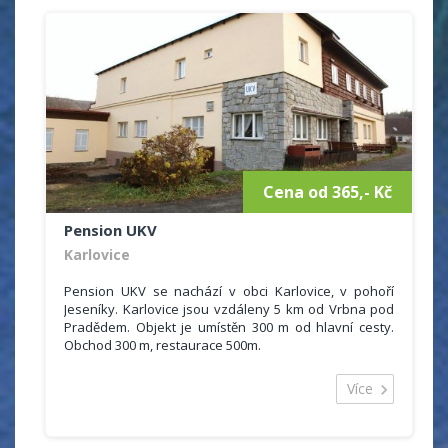
Hosté mohou využít také společenskou místnost s
krbem, saunu, venkovní posezení s venkovním
krbem, grill, ohniště.
Ceník
1 500 Kč objekt / noc
Cena od 365,- Kč
Pension UKV
Karlovice
Pension UKV se nachází v obci Karlovice, v pohoří
Jeseníky. Karlovice jsou vzdáleny 5 km od Vrbna pod
Pradědem. Objekt je umístěn 300 m od hlavní cesty.
Obchod 300 m, restaurace 500m.
Ubytovací kapacita je 50 míst ve dvou až čtyřlůžkových
pokojích se sociálním zařízením (malá koupelna se
Více
sprchou a WC), malé ledničky a televize. Stravování je
formou polopenze, případně plné penze plus prodej
drobného občerstvení. V objektu je jídelna, která