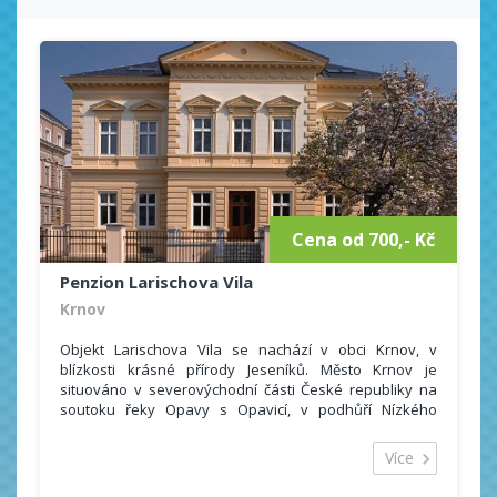
Cena od 700,- Kč
Penzion Larischova Vila
Krnov
Objekt Larischova Vila se nachází v obci Krnov, v
blízkosti krásné přírody Jeseníků. Město Krnov je
situováno v severovýchodní části České republiky na
soutoku řeky Opavy s Opavicí, v podhůří Nízkého
Jeseníku v těsné blízkosti česko-polské hranice. Je
jednou ze vstupních bran do Jeseníků.
Více
Ubytování je vhodné jak pro ty, kteří preferují
odpočinkovou dovolenou, tak pro ty, kteří jsou pro tu