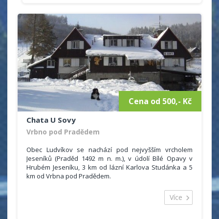
objekt je vzdálen necelých 9 km od hory Praděd. Zalíbí
se tady všem těm, kteří chtějí zapomenout na rušná
města.
Chata Eduard nabízí levné ubytování s moderním
zařízením.
Celková kapacita objektu je 48 lůžek, ubytovat se
můžete ve 2 - 6 ti lůžkových pokojích.
Některé pokoje mají vlastní sociální zařízení se
sprchovým koutem, toaletou a umyvadlem. Další
pokoje mají společně sociální zařízení na chodbě.
Cena od 500,- Kč
Chata U Sovy
Vrbno pod Pradědem
Obec Ludvíkov se nachází pod nejvyšším vrcholem
Jeseníků (Praděd 1492 m n. m.), v údolí Bílé Opavy v
Hrubém Jeseníku, 3 km od lázní Karlova Studánka a 5
km od Vrbna pod Pradědem.
Chata u Sovy se nachází v obci Ludvíkov,
Více
okres Bruntál. Ubytování je vhodné pro rodinnou
rekreaci, turistické zájezdy, menší podnikové