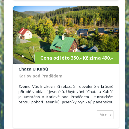
Cena od léto 350,- Kč zima 490,-
Chata U Kubů
Karlov pod Pradědem
Zveme Vás k aktivní či relaxační dovolené v krásné
přírodě v oblastí Jeseníků. Ubytování "Chata u Kubů"
je umístěno v Karlově pod Pradědem - turistickém
centru pohoří Jeseníků. Jeseníky vynikají panenskou
přírodou, rajským klidem a nejlepšími sněhovými
podmínkami v celé České republice. Obec Karlov pod
Více
Pradědem má dobré autobusové spojení. V blízkosti
se nachází klimatické lázně Karlova Studánka.V
okruhu 50 - 200 m se nachází stylové restaurace a