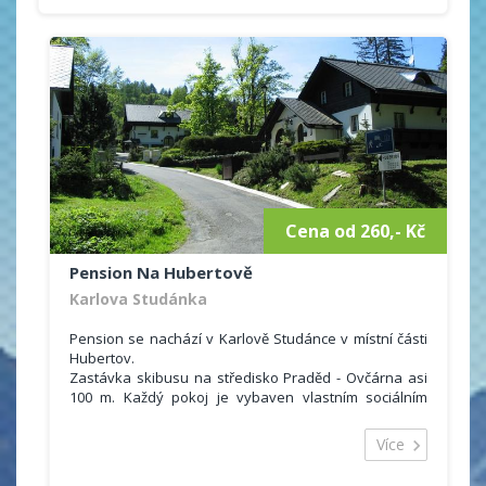
aktivní.
Ubytovat se můžete ve 13 luxusně vybavených
apartmánech, které disponují vlastní kuchyní,
koupelnou s toaletou. Součástí každého pokoje je také
televizor nebo internetové připojení.
Cena od 260,- Kč
Pension Na Hubertově
Karlova Studánka
Pension se nachází v Karlově Studánce v místní části
Hubertov.
Zastávka skibusu na středisko Praděd - Ovčárna asi
100 m. Každý pokoj je vybaven vlastním sociálním
zařízením (WC + sprchový kout) a také lednicí. Hostům
je rovněž k dispozici společenská místnost s televizí,
Více
kuchyňský kout, v létě venkovní posezení s ohništěm.