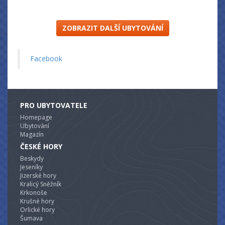
krásné posezení na zahradě včetně opékání, ohniště.
Zabezpečené parkoviště pro naše hosty v ceně
ubytování. WIFI k dispozici zdarma.
ZOBRAZIT DALŠÍ UBYTOVÁNÍ
Facebook
PRO UBYTOVATELE
Homepage
Ubytování
Magazín
ČESKÉ HORY
Beskydy
Jeseníky
Jizerské hory
Kralicý Sněžník
Krkonoše
Krušné hory
Orlické hory
Šumava