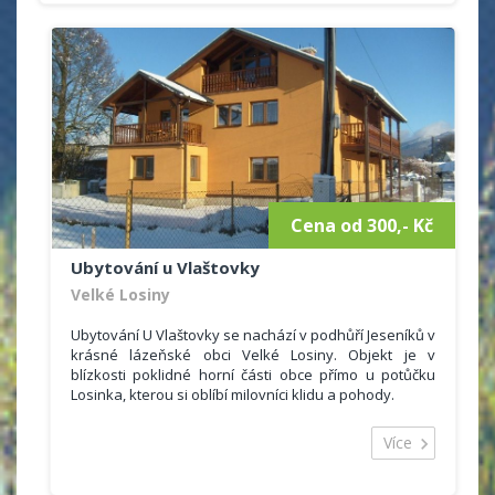
akce, lyžařské výcvikové kurzy, sportovní soustředění,
atd.
Cena od 300,- Kč
Ubytování u Vlaštovky
Velké Losiny
Ubytování U Vlaštovky se nachází v podhůří Jeseníků v
krásné lázeňské obci Velké Losiny. Objekt je v
blízkosti poklidné horní části obce přímo u potůčku
Losinka, kterou si oblíbí milovníci klidu a pohody.
Ubytování U Vlaštovky nabízí komfortní ubytování za
velmi výhodnou cenu v ničím nerušeném prostředí.
Více