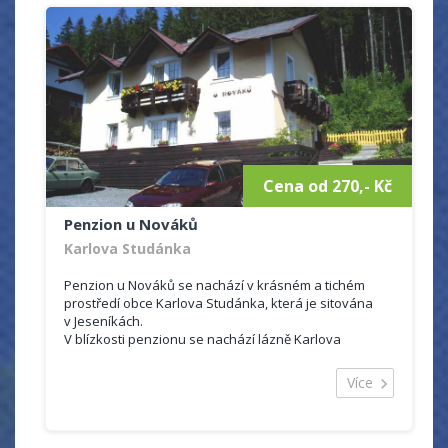
VÝCHODNÍ (4+1) 1x manželská postel, 2 x
samostatné lůžko, 1x přistýlka ,TV, wifi, vlastní
soc. zařízení
JARNÍ (3+1) 1x manželská postel, 1 samostatné
lůžko, 1 rozkládací přistýlka, Tv, wifi, vlastní soc.
zařízení
LETNÍ (2+1) 2 x samostatné lůžko,1x přistýlka, TV ,
wifi, vlastní sociální zařízení
Cena od 270,- Kč
Penzion u Nováků
Karlova Studánka
Penzion u Nováků se nachází v krásném a tichém
prostředí obce Karlova Studánka, která je sitována
v Jeseníkách.
V blízkosti penzionu se nachází lázně Karlova
Studánka, které jsou známé především díky léčbě
dýchacích cest.
Více
Ubytování je celoroční.
Ubytování: