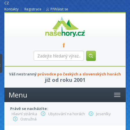
CZ
Kontakty
Registrace
Přihlásit se
nasehory.cz
Zadejte
hledaný
výraz...
t
Váš nestranný
průvodce po českých a slovenských horách
již od roku 2001
Menu
Právě se nacházíte:
Hlavní stránka
Ubytování na horách
Jeseníky
Ostružná