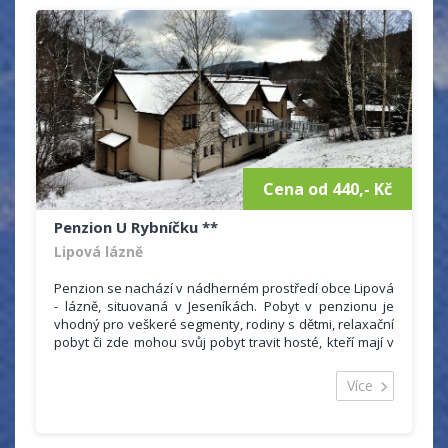
zároveň slouží jako společenská místnost, dále
místnost s TV, herna na stolní tenis se dvěma stoly.
Cena od 440,- Kč
Penzion U Rybníčku **
Lipová lázně
Penzion se nachází v nádherném prostředí obce Lipová
- lázně, situovaná v Jeseníkách. Pobyt v penzionu je
vhodný pro veškeré segmenty, rodiny s dětmi, relaxační
pobyt či zde mohou svůj pobyt travit hosté, kteří mají v
oblibě aktivní dovolenou. Každý si zde příjde na to své.
Penzion nabízí 31 lůžek k ubytování, kde všechny
Více
pokoje mají k dispozici vlastní sociální zařízení a z toho
3 pokoje mají k dispozici vlastní kuchyňku.
Přízemní pokoje: