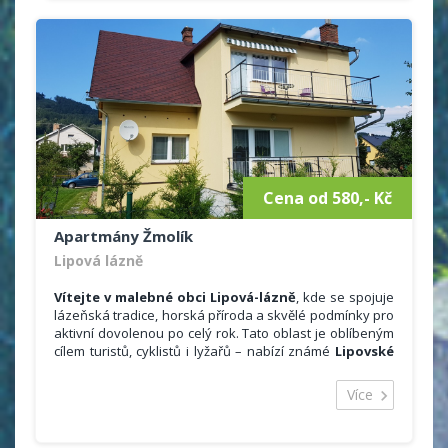
pizzerie. V obci Malá Morávka 3km je prodejna
potravin. Po celodenním pobytu na čerstvém vzduchu
Vám nabízíme odpočinek a pobavení.
Cena od 580,- Kč
Apartmány Žmolík
Lipová lázně
Vítejte v malebné obci Lipová-lázně
, kde se spojuje
lázeňská tradice, horská příroda a skvělé podmínky pro
aktivní dovolenou po celý rok. Tato oblast je oblíbeným
cílem turistů, cyklistů i lyžařů – nabízí známé
Lipovské
stezky
, lyžařské areály
Lázeňský vrch
a
Skiareál
Miroslav
, běžkařské trasy, Lesní bar, Faunapark i
Více
nedaleké
Lázně Jeseník
,
Ramzová
,
Petříkov
,
Praděd
,
Červenohorské sedlo
a další skvosty Jeseníků.