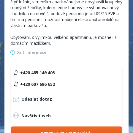
čtyř ložnic, v menším apartmánu jsme dovybavili koupelny
topnými žebříky, kolem jedné budovy se vybudoval nový
chodník a na novější budově pensionu je od 09/25 FVE a
tím má pension i možnost nabíjení elektroautomobilů na
vlastním parkovišti.
Ubytování, s výjimkou velkého apartmánu, je možné i s
domácím mazlíčkem.
Další informace
Ceny platí po celý rok
+420 485 149 405
2026.
+420 607 686 652
Pobytový poplatek za dospělou osobu je účtován
dle platné vyhlášky obecního úřadu zvlášť
Odeslat dotaz
- poplatek pro rok 2026 Kč 14,- / dospělá osoba /
den.
Navštívit web
V období od 22. 12. 2026 do 3. 1. 2027 a v době konání
mistrovství světa, světových pohárů
a sportovně či kulturně významných akcí v regionu jsou