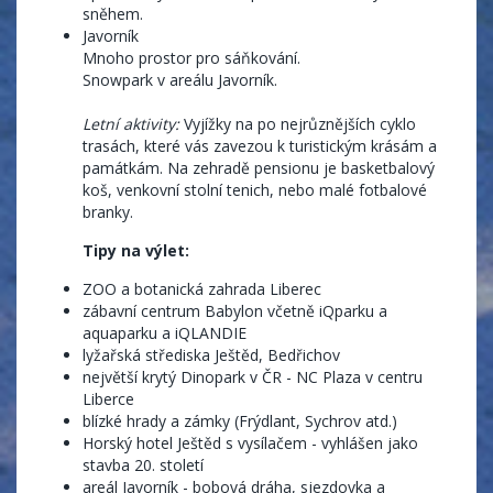
sněhem.
Javorník
Mnoho prostor pro sáňkování.
Snowpark v areálu Javorník.
Letní aktivity:
Vyjížky na po nejrůznějších cyklo
trasách, které vás zavezou k turistickým krásám a
památkám. Na zehradě pensionu je basketbalový
koš, venkovní stolní tenich, nebo malé fotbalové
branky.
Tipy na výlet:
ZOO a botanická zahrada Liberec
zábavní centrum Babylon včetně iQparku a
aquaparku a iQLANDIE
lyžařská střediska Ještěd, Bedřichov
největší krytý Dinopark v ČR - NC Plaza v centru
Liberce
blízké hrady a zámky (Frýdlant, Sychrov atd.)
Horský hotel Ještěd s vysílačem - vyhlášen jako
stavba 20. století
areál Javorník - bobová dráha, sjezdovka a