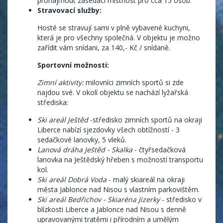
pronajmout zasedací místnost pro cca 15 osob.
Stravovací služby:
Hosté se stravují sami v plně vybavené kuchyni,
která je pro všechny společná. V objektu je možno
zařídit vám snídani, za 140,- Kč / snídaně.
Sportovní možnosti:
Zimní aktivity:
milovníci zimních sportů si zde
najdou své. V okolí objektu se nachází lyžařská
střediska:
Ski areál Ještěd
-středisko zimních sportů na okraji
Liberce nabízí sjezdovky všech obtížností - 3
sedačkové lanovky, 5 vleků.
Lanová dráha Ještěd - Skalka
- čtyřsedačková
lanovka na Ještědský hřeben s možností transportu
kol.
Ski areál Dobrá Voda
- malý skiareál na okraji
města Jablonce nad Nisou s vlastním parkovištěm.
Ski areál Bedřichov - Skiaréna Jizerky
- středisko v
blízkosti Liberce a Jablonce nad Nisou s denně
upravovanými tratěmi i přírodním a umělým