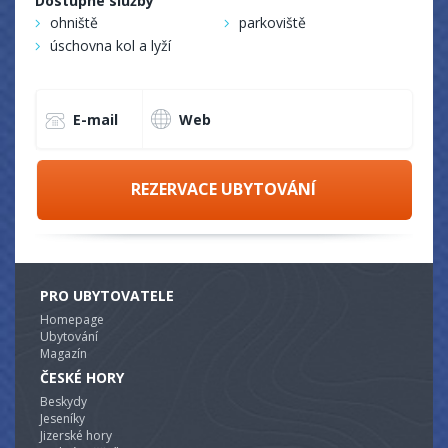
Dostupné služby
ohniště
parkoviště
úschovna kol a lyží
E-mail
Web
REZERVACE UBYTOVÁNÍ
PRO UBYTOVATELE
Homepage
Ubytování
Magazín
ČESKÉ HORY
Beskydy
Jeseníky
Jizerské hory