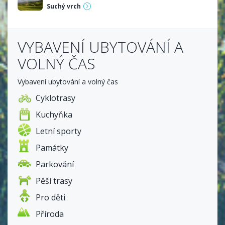
převodem na účet ihned na místě, nebo po
Suchý vrch
předchozí domluvě a zaplacení i na FA.
Poskytujeme slevy při déle trvajících a opakovaných
pobytech.
VYBAVENÍ UBYTOVÁNÍ A
Více informací o cenách naleznete na stránkách pensionu
VOLNÝ ČAS
v sekci
CENÍK
.
Vybavení ubytování a volný čas
Cyklotrasy
Kuchyňka
Letní sporty
Památky
Parkování
Pěší trasy
Pro děti
Příroda