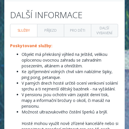
DALŠÍ INFORMACE
DALŠÍ
SLUŽBY
PŘÍJEZD
PRO DĚTI
VYBAVENÍ
Poskytované služby:
Objekt má překrásný výhled na Ještěd, velikou
oplocenou ovocnou zahradu se zahradním
posezením, altánem a ohništěm.
Ke zpříjemnění volných chvil vám nabízíme šipky,
ping pong, petanque.
V parných dnech hosté určitě ocení venkovní solární
sprchu a ti nejmenší dětský bazének - na vyžádání.
V pensionu jsou ochotni vám zajistit denní tisk,
mapy a informační brožury o okolí, či masáž na
pensionu.
Možnost ultrazvukového čistění šperků a brýlí.
Hosté mohou využít nově zřízené kanceláře nebo si