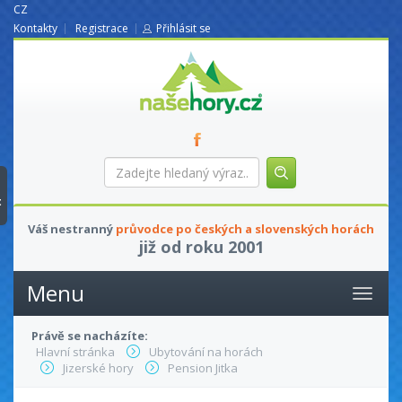
CZ
Kontakty
Registrace
Přihlásit se
nasehory.cz
Zadejte
hledaný
výraz...
t
Váš nestranný
průvodce po českých a slovenských horách
již od roku 2001
Menu
Právě se nacházíte:
Hlavní stránka
Ubytování na horách
Jizerské hory
Pension Jitka