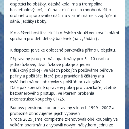
dispozici koloběžky, dětská kola, malá trompolína,
basketbalový koš, stůl na stolní tenis a mnoho dalšího
drobného sportovního náčiní a v zimě máme k zapůjčení
sáně, ježdíky i boby.
K osvěžení hostů v letních měsících slouží venkovní solární
sprcha a pro děti dětský bazének (na vyžádání) .
K dispozici je velké oplocené parkoviště přímo u objektu.
Připraveny jsou pro Vás apartmány pro 3 - 10 osob a
jednolůžkové, dvoulůžkové pokoje a jeden
třílůžkový pokoj - ve všech pokojích používáme péřové
peřiny a polštáře, které jsou pravidelně čištěny (na
vyžádání máme i přikrývky s polštáři pro alergiky).
Dále pak speciálně upravený pokoj pro vozíčkáře, včetně
bezbariérového přístupu, ve kterém proběhla
rekonstrukce koupelny 01/25.
Budovy pensionu jsou postaveny v letech 1999 - 2007 a
průběžně obnovujeme jejich vybavení.
V roce 2025 jsme kompletně zrenovovali obě koupelny ve
velkém apartmánu a vybavili novým nábytkem jednu ze