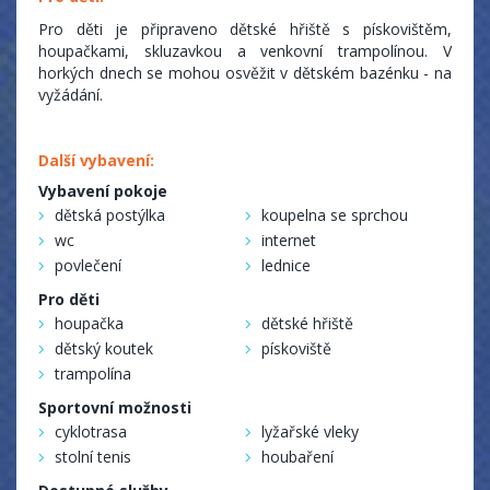
Pro děti je připraveno dětské hřiště s pískovištěm,
houpačkami, skluzavkou a venkovní trampolínou. V
horkých dnech se mohou osvěžit v dětském bazénku - na
vyžádání.
Další vybavení:
Vybavení pokoje
dětská postýlka
koupelna se sprchou
wc
internet
povlečení
lednice
Pro děti
houpačka
dětské hřiště
dětský koutek
pískoviště
trampolína
Sportovní možnosti
cyklotrasa
lyžařské vleky
stolní tenis
houbaření