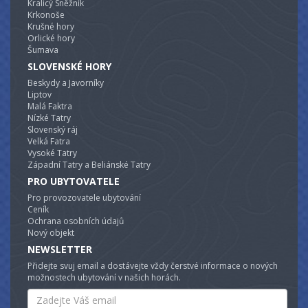
Kralicý Sněžník
Krkonoše
Krušné hory
Orlické hory
Šumava
SLOVENSKÉ HORY
Beskydy a Javorníky
Liptov
Malá Faktra
Nízké Tatry
Slovenský ráj
Velká Fatra
Vysoké Tatry
Západní Tatry a Beliánské Tatry
PRO UBYTOVATELE
Pro provozovatele ubytování
Ceník
Ochrana osobních údajů
Nový objekt
NEWSLETTER
Přidejte svuj email a dostávejte vždy čerstvé informace o nových
možnostech ubytování v našich horách.
Email