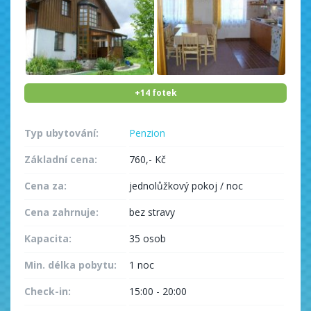
+14 fotek
Typ ubytování:
Penzion
Základní cena:
760,- Kč
Cena za:
jednolůžkový pokoj / noc
Cena zahrnuje:
bez stravy
Kapacita:
35 osob
Min. délka pobytu:
1 noc
Check-in:
15:00 - 20:00