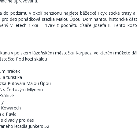
videlně upravována.
openze, v létě parkování u penzionu.
 do podzimu v okolí penzionu najdete běžecké i cyklistické trasy a tu
,- Kč / os. starší 18 let / den.
 pro děti pohádková stezka Malou Úpou. Dominantou historické části
vený v letech 1788 – 1789 z podnětu císaře Josefa II. Tento kost
pem se účtují storno poplatky ve výši 20% z ceny pobytu.
ástupem je účtován storno poplatek ve výši složené zálohy.
 při předčasném odjezdu klienta ze závažných důvodů je možné refun
kana v polském lázeňském městečku Karpacz, ve kterém můžete dále
stečko Pod kozí skálou
um hraček
a turistika
zka Putování Malou Úpou
š s Čertovým Mlýnem
Králové
ly
v Kowarech
a a Pavla
s divadly pro děti
aného letadla Junkers 52