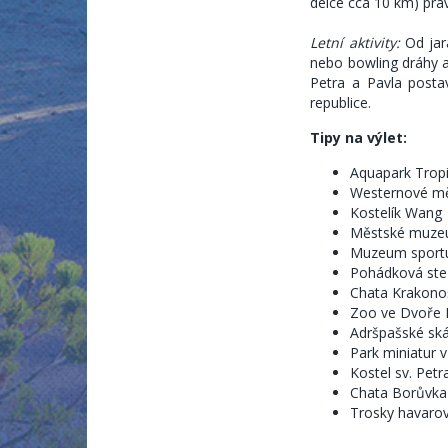
délce cca 10 km) pra
V ceně je zahrnuto ubytování, stravování formou pol
Děti do 2 let zdarma bez nároku na lůžko a stravu.
Letní aktivity:
Od jara
V ceně NENÍ zahrnutý poplatek OÚ. Výše poplatku je 20
nebo bowling dráhy a
Storno podmínky:
Petra a Pavla posta
republice.
Při zrušení pobytu více než 30 dnů před nástu
Při zrušení pobytu méně než třicet dnů před n
Tipy na výlet:
Při příjezdu je vybrán doplatek ceny pobytu,
neodebranou stravu.
Aquapark Tropi
Westernové mě
Všechny ceny jsou smluvní.
Kostelík Wang
Městské muze
Muzeum sportu 
Pohádková ste
Chata Krakono
Zoo ve Dvoře 
Adršpašské ská
Park miniatur 
Kostel sv. Petr
Chata Borůvka 
Trosky havarov