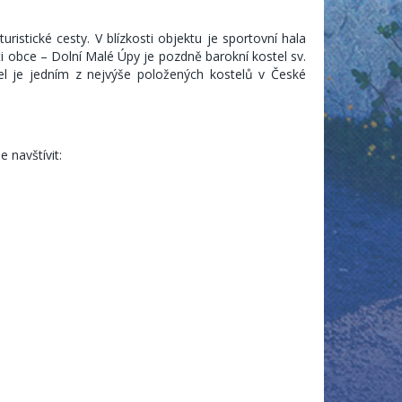
ristické cesty. V blízkosti objektu je sportovní hala
 obce – Dolní Malé Úpy je pozdně barokní kostel sv.
el je jedním z nejvýše položených kostelů v České
dovat
 navštívit: