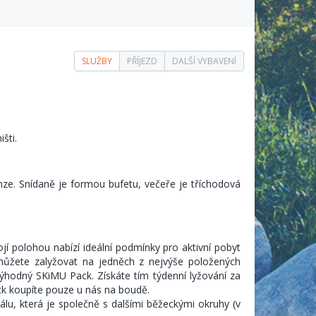
SLUŽBY
PŘÍJEZD
DALŠÍ VYBAVENÍ
šti.
ze. Snídaně je formou bufetu, večeře je tříchodová
jí polohou nabízí ideální podmínky pro aktivní pobyt
i můžete zalyžovat na jedněch z nejvýše položených
ýhodný SKiMU Pack. Získáte tím týdenní lyžování za
ack koupíte pouze u nás na boudě.
u, která je společně s dalšími běžeckými okruhy (v