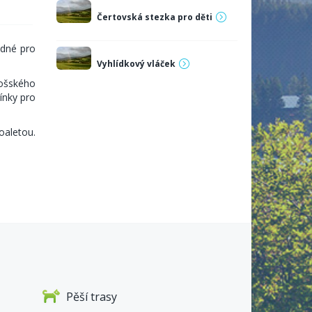
Čertovská stezka pro děti
odné pro
Vyhlídkový vláček
nošského
ínky pro
oaletou.
Pěší trasy