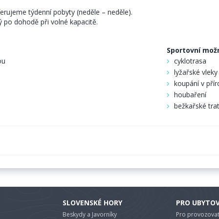
erujeme týdenní pobyty (neděle – neděle).
ý po dohodě při volné kapacitě.
Sportovní mož
ou
cyklotrasa
lyžařské vleky
koupání v pří
houbaření
bežkařské tra
SLOVENSKÉ HORY
PRO UBYTO
Beskydy a Javorníky
Pro provozovat