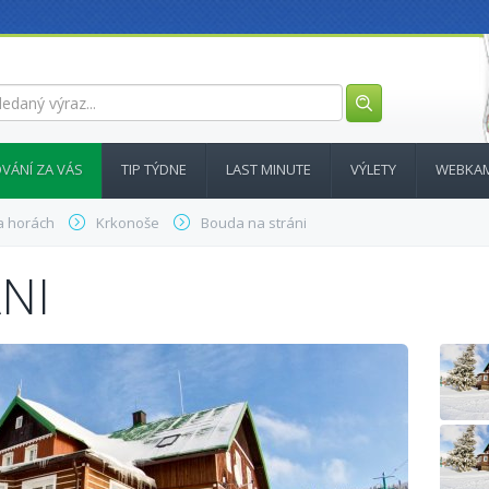
VÁNÍ ZA VÁS
TIP TÝDNE
LAST MINUTE
VÝLETY
WEBKA
a horách
Krkonoše
Bouda na stráni
NI