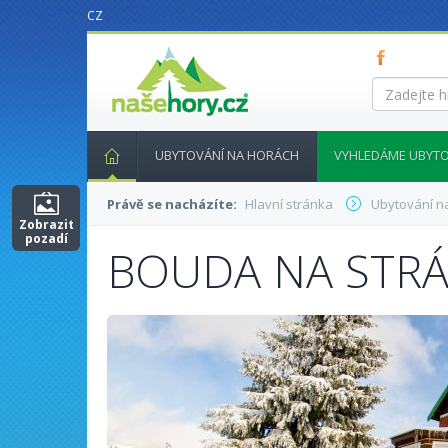
CZ
nasehory.cz
Zadejte
hledaný
výraz...
UBYTOVÁNÍ NA HORÁCH
VYHLEDÁME UBYTO
Právě se nacházíte:
Hlavní stránka
Ubytování n
Zobrazit
pozadí
BOUDA NA STRÁ