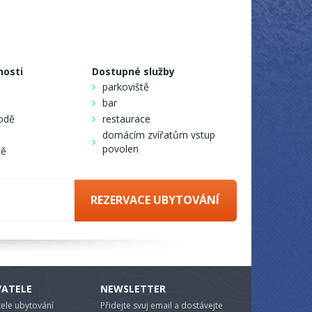
nosti
Dostupné služby
parkoviště
bar
rodě
restaurace
domácím zvířatům vstup
povolen
tě
REZERVACE UBYTOVÁNÍ
VATELE
NEWSLETTER
ele ubytování
Přidejte svuj email a dostávejte