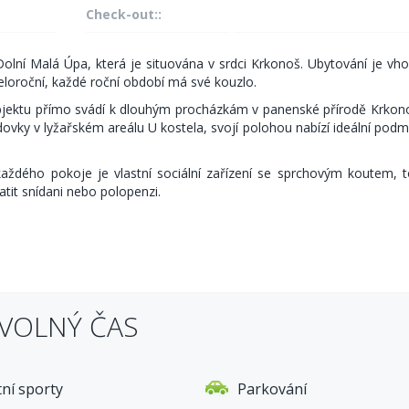
Check-out::
olní Malá Úpa, která je situována v srdci Krkonoš. Ubytování je vh
celoroční, každé roční období má své kouzlo.
 objektu přímo svádí k dlouhým procházkám v panenské přírodě Krko
ovky v lyžařském areálu U kostela, svojí polohou nabízí ideální podm
ždého pokoje je vlastní sociální zařízení se sprchovým koutem, t
atit snídani nebo polopenzi.
 VOLNÝ ČAS
tní sporty
Parkování