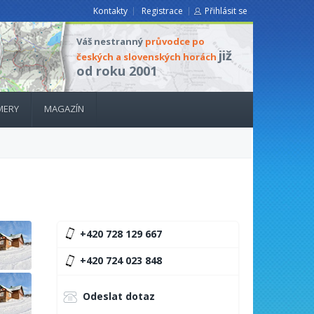
Kontakty
Registrace
Přihlásit se
Váš nestranný
průvodce po
již
českých a slovenských horách
od roku 2001
MERY
MAGAZÍN
+420 728 129 667
+420 724 023 848
Odeslat dotaz