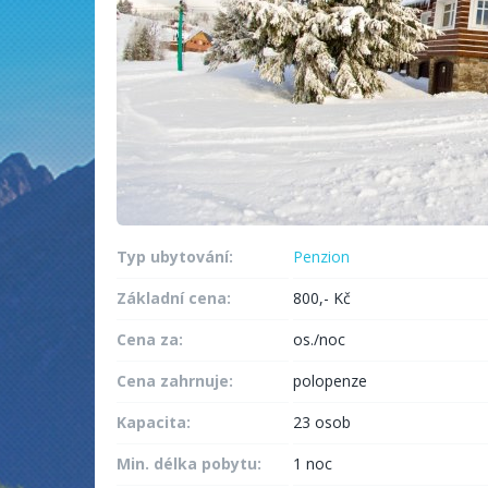
Typ ubytování:
Penzion
Základní cena:
800,- Kč
Cena za:
os./noc
Cena zahrnuje:
polopenze
Kapacita:
23 osob
Min. délka pobytu:
1 noc