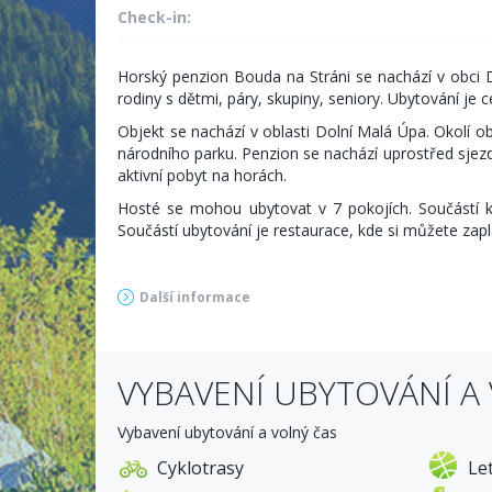
Check-in:
Horský penzion Bouda na Stráni se nachází v obci D
rodiny s dětmi, páry, skupiny, seniory. Ubytování je 
Objekt se nachází v oblasti Dolní Malá Úpa. Okolí
národního parku. Penzion se nachází uprostřed sjezd
aktivní pobyt na horách.
Hosté se mohou ubytovat v 7 pokojích. Součástí ka
Součástí ubytování je restaurace, kde si můžete zapl
Další informace
Aktuální ceník
Letní sezóna (1.4. - 30.11.) Pobyt s polopenzí
VYBAVENÍ UBYTOVÁNÍ A
Dosp. osoba / den 800,-
Děti 3-12 let / den 650,-
Vybavení ubytování a volný čas
Děti do 2 let / den * 250,-
Cyklotrasy
Le
*zdarma bez nároku na lůžko a stravu