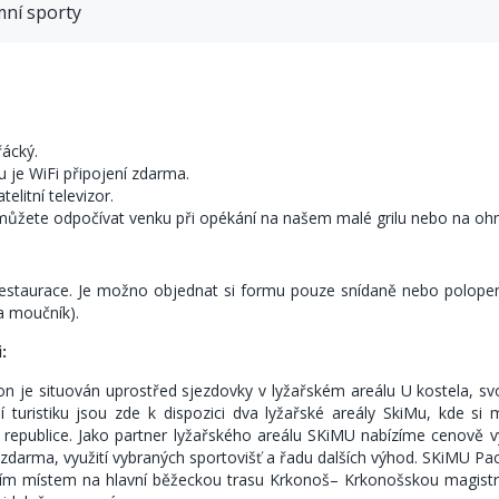
mní sporty
řácký.
í jídlo, moučník)
u je WiFi připojení zdarma.
telitní televizor.
 můžete odpočívat venku při opékání na našem malé grilu nebo na ohni
restaurace. Je možno objednat si formu pouze snídaně nebo polopen
den.
 a moučník).
:
on je situován uprostřed sjezdovky v lyžařském areálu U kostela, svo
í turistiku jsou zde k dispozici dva lyžařské areály SkiMu, kde s
republice. Jako partner lyžařského areálu SKiMU nabízíme cenově v
í zdarma, využití vybraných sportovišť a řadu dalších výhod. SKiMU P
ím místem na hlavní běžeckou trasu Krkonoš– Krkonošskou magistrál