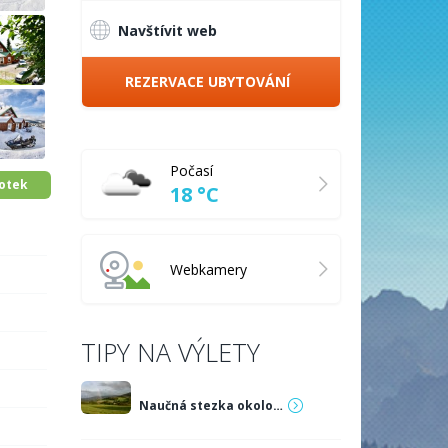
Navštívit web
REZERVACE UBYTOVÁNÍ
Počasí
fotek
18 °C
Webkamery
TIPY NA VÝLETY
Naučná stezka okolo…