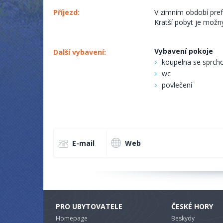
Příjezd:
V zimním období pref
Kratší pobyt je možn
Vybavení pokoje
Další vybavení:
koupelna se sprch
wc
povlečení
E-mail
Web
PRO UBYTOVATELE
ČESKÉ HORY
Homepage
Beskydy