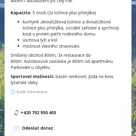
autem i autobusem po celý rok.
Kapacita:
5 osob (2x ložnice plus přistýlka)
kuchyně ,dvoulůžková ložnice a dvoulůžková
ložnice plus přistýlka, sociální zařízení a sprchový
kout v prvním patře rodinného domu .
úschova lyží a kol.
možnost vlasního stravování.
Smíšený obchod 800m, 3x restaurace do
800m. Autobusová zastávka je 800m od apartmánu.
Parkování u objektu.
Sportovní možnosti:
bazén venkovní, jízda na koni,
lyžařské vleky
Další informace
+420 702 930 403
Odeslat dotaz