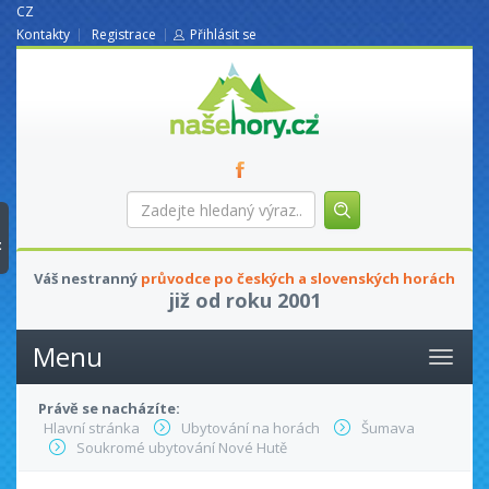
CZ
Kontakty
Registrace
Přihlásit se
nasehory.cz
Zadejte
hledaný
výraz...
t
Váš nestranný
průvodce po českých a slovenských horách
již od roku 2001
Menu
Právě se nacházíte:
Hlavní stránka
Ubytování na horách
Šumava
Soukromé ubytování Nové Hutě