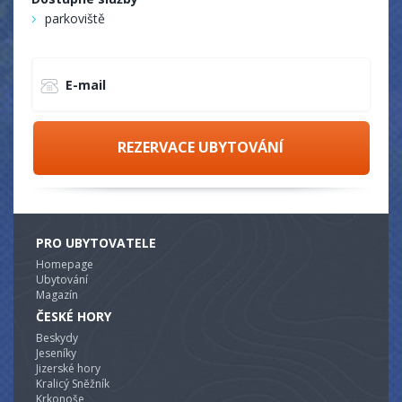
parkoviště
E-mail
REZERVACE UBYTOVÁNÍ
PRO UBYTOVATELE
Homepage
Ubytování
Magazín
ČESKÉ HORY
Beskydy
Jeseníky
Jizerské hory
Kralicý Sněžník
Krkonoše