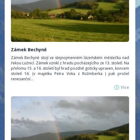
Zámek Bechyně
Zámek Bechyně stojí ve stejnojmenném lázeňském městečku nad
řekou Lužnicí. Zámek vznikl z hradu pocházejícího ze 13. století. Na
přelomu 15. a 16. století byl hrad pozdně goticky upraven, koncem
století 16. (v majetku Petra Voka z Rožmberka ) pak prošel
renesanční...
Více