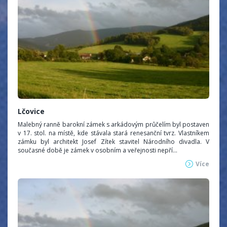
Lčovice
Malebný ranně barokní zámek s arkádovým průčelím byl postaven
v 17. stol. na místě, kde stávala stará renesanční tvrz. Vlastníkem
zámku byl architekt Josef Zítek stavitel Národního divadla. V
současné době je zámek v osobním a veřejnosti nepří...
Více