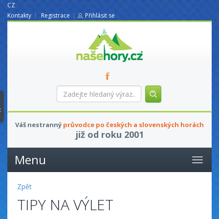
CZ
Kontakty
Registrace
Přihlásit se
nasehory.cz
Zadejte
hledaný
výraz...
t
Váš nestranný
průvodce po českých a slovenských horách
již od roku 2001
Menu
Zpět
TIPY NA VÝLET