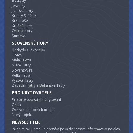
Beskydy
Jeseníky
Jizerské hory
Kralicý Sněžník
Krkonoše
Krušné hory
Orlické hory
Šumava
SLOVENSKÉ HORY
Beskydy a Javorníky
Liptov
Malá Faktra
Nízké Tatry
Slovenský ráj
Velká Fatra
Vysoké Tatry
Západní Tatry a Beliánské Tatry
PRO UBYTOVATELE
Pro provozovatele ubytování
Ceník
Ochrana osobních údajů
Nový objekt
NEWSLETTER
Přidejte svuj email a dostávejte vždy čerstvé informace o nových