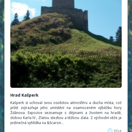
Hrad Kašperk
Kašperk si uchoval svou osobitou atmosféru a ducha místa, což
ještě zvýrazňuje jeho umístění na osamoceném výběžku hory
Žďánova. Expozice seznamuje s dějinami a životem na hradě,
dobou Karla IV., Zlatou stezkou a těžbou zlata. Z východní věže je
jedinečná vyhlídka na &Scaron...
Více