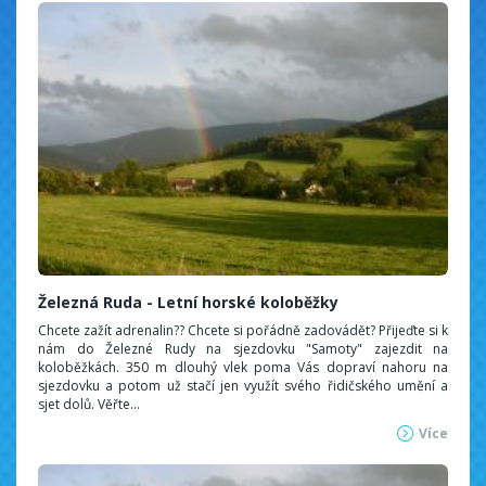
Železná Ruda - Letní horské koloběžky
Chcete zažít adrenalin?? Chcete si pořádně zadovádět? Přijeďte si k
nám do Železné Rudy na sjezdovku "Samoty" zajezdit na
koloběžkách. 350 m dlouhý vlek poma Vás dopraví nahoru na
sjezdovku a potom už stačí jen využít svého řidičského umění a
sjet dolů. Věřte...
Více