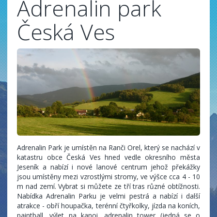
Adrenalin park
Česká Ves
Adrenalin Park je umístěn na Ranči Orel, který se nachází v
katastru obce Česká Ves hned vedle okresního města
Jeseník a nabízí i nové lanové centrum jehož překážky
jsou umístěny mezi vzrostlými stromy, ve výšce cca 4 - 10
m nad zemí. Vybrat si můžete ze tří tras různé obtížnosti.
Nabídka Adrenalin Parku je velmi pestrá a nabízí i další
atrakce - obří houpačka, terénní čtyřkolky, jízda na koních,
paintball, výlet na kanoi, adrenalin tower (jedná se o