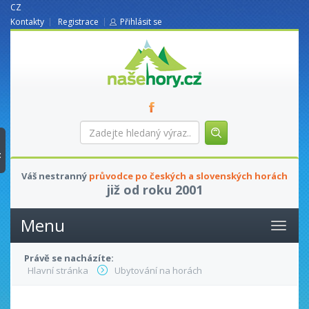
CZ
Kontakty
Registrace
Přihlásit se
nasehory.cz
Zadejte
hledaný
výraz...
t
Váš nestranný
průvodce po českých a slovenských horách
již od roku 2001
Menu
Právě se nacházíte:
Hlavní stránka
Ubytování na horách