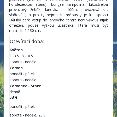
horolezeckou stěnu), bungee tampolína, lukostřelba
provazový žebřík, lanovka - 100m, provazová síť,
slaňování, a pro ty nejmenší mrňousky je k dispozici
Dětský park. Vstup do lanového centra není věkově nijak
omezen, pouze výškou účastníka, která musí být
minimálně 130 cm.
Otevírací doba:
Květen
1.-3.5., 8.-10.5.
10 
sobota - neděle
10 
Červen
pondělí - pátek
sobota - neděle
Červenec - Srpen
denně
Září
pondělí - pátek
sobota - neděle, 28.9