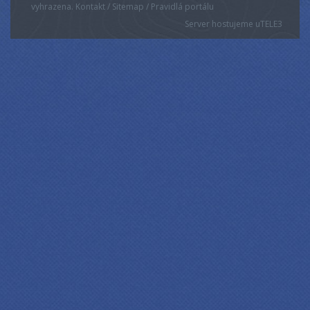
vyhrazena. Kontakt / Sitemap / Pravidlá portálu
Server hostujeme u
TELE3