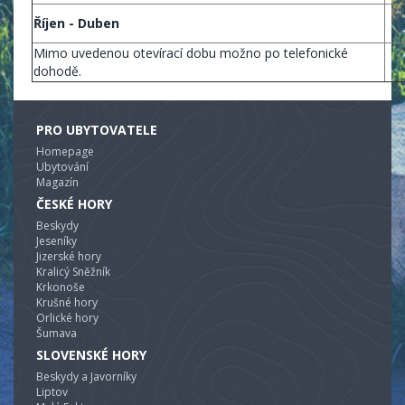
Říjen - Duben
Mimo uvedenou otevírací dobu možno po telefonické
dohodě.
PRO UBYTOVATELE
Homepage
Ubytování
Magazín
ČESKÉ HORY
Beskydy
Jeseníky
Jizerské hory
Kralicý Sněžník
Krkonoše
Krušné hory
Orlické hory
Šumava
SLOVENSKÉ HORY
Beskydy a Javorníky
Liptov