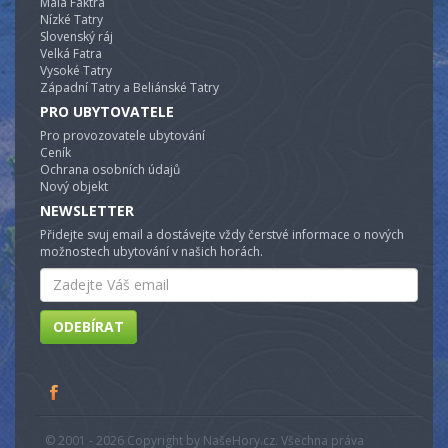
Malá Faktra
Nízké Tatry
Slovenský ráj
Velká Fatra
Vysoké Tatry
Západní Tatry a Beliánské Tatry
PRO UBYTOVATELE
Pro provozovatele ubytování
Ceník
Ochrana osobních údajů
Nový objekt
NEWSLETTER
Přidejte svuj email a dostávejte vždy čerstvé informace o nových
možnostech ubytování v našich horách.
Email
ODEBÍRAT
© 2001 - 2026 Copyright by NašeHory.cz. Všechna práva