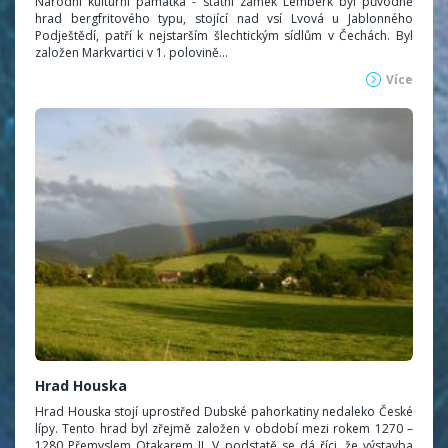
Národní kulturní památka - státní zámek Lemberk byl původně
hrad bergfritového typu, stojící nad vsí Lvová u Jablonného
Podještědí, patří k nejstarším šlechtickým sídlům v Čechách. Byl
založen Markvartici v 1. polovině...
Více
Hrad Houska
Hrad Houska stojí uprostřed Dubské pahorkatiny nedaleko České
lípy. Tento hrad byl zřejmě založen v období mezi rokem 1270 –
1280 Přemyslem Otakarem II. V podstatě se dá říci, že výstavba