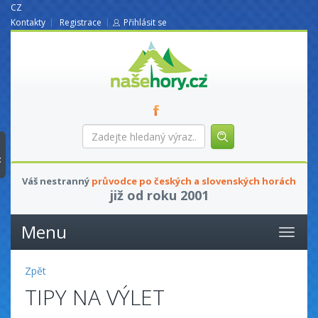
CZ
Kontakty
Registrace
Přihlásit se
nasehory.cz
Zadejte
hledaný
výraz...
t
Váš nestranný
průvodce po českých a slovenských horách
již od roku 2001
Menu
Zpět
TIPY NA VÝLET