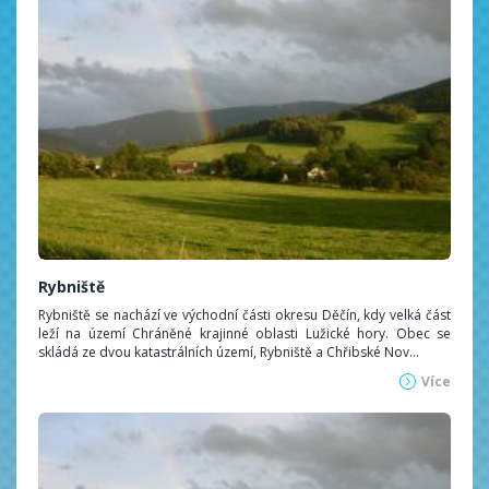
Rybniště
Rybniště se nachází ve východní části okresu Děčín, kdy velká část
leží na území Chráněné krajinné oblasti Lužické hory. Obec se
skládá ze dvou katastrálních území, Rybniště a Chřibské Nov...
Více