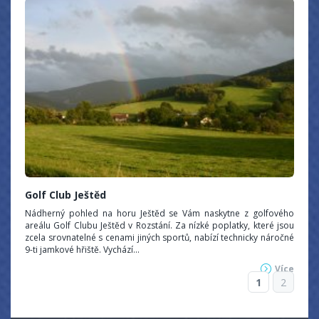
Golf Club Ještěd
Nádherný pohled na horu Ještěd se Vám naskytne z golfového
areálu Golf Clubu Ještěd v Rozstání. Za nízké poplatky, které jsou
zcela srovnatelné s cenami jiných sportů, nabízí technicky náročné
9-ti jamkové hřiště. Vychází...
Více
1
2