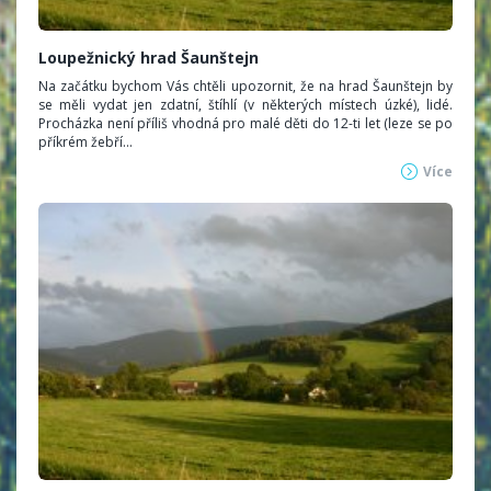
Loupežnický hrad Šaunštejn
Na začátku bychom Vás chtěli upozornit, že na hrad Šaunštejn by
se měli vydat jen zdatní, štíhlí (v některých místech úzké), lidé.
Procházka není příliš vhodná pro malé děti do 12-ti let (leze se po
příkrém žebří...
Více