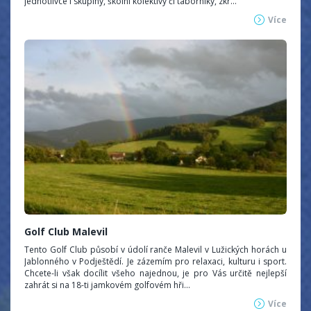
jednotlivce i skupiny, školní kolektivy či táborníky, zkr...
Více
Golf Club Malevil
Tento Golf Club působí v údolí ranče Malevil v Lužických horách u
Jablonného v Podještědí. Je zázemím pro relaxaci, kulturu i sport.
Chcete-li však docílit všeho najednou, je pro Vás určitě nejlepší
zahrát si na 18-ti jamkovém golfovém hři...
Více