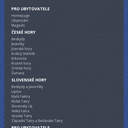
PRO UBYTOVATELE
Homepage
Ubytování
Magazín
ČESKÉ HORY
Beskydy
Jeseníky
Jizerské hory
Kralicý Sněžník
Krkonoše
Krušné hory
Orlické hory
Šumava
SLOVENSKÉ HORY
Beskydy a Javorníky
Liptov
Malá Faktra
Nízké Tatry
Slovenský ráj
Velká Fatra
Vysoké Tatry
Západní Tatry a Beliánské Tatry
PRO UBYTOVATELE