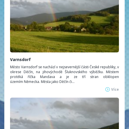
Varnsdorf
Město Varnsdorf se nachází v nejsevernější části České republiky, v
okrese Děčín, na jihovýchodě Šluknovského výběžku. Městem
protéká říčka Mandava a je ze tří stran obklopen
územím Německa. Města jako Děčín či...
Více