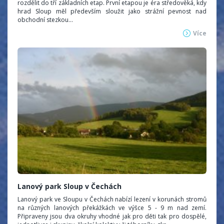
rozdělit do tří základních etap. První etapou je éra středověká, kdy
hrad Sloup měl především sloužit jako strážní pevnost nad
obchodní stezkou...
Více
Lanový park Sloup v Čechách
Lanový park ve Sloupu v Čechách nabízí lezení v korunách stromů
na různých lanových překážkách ve výšce 5 - 9 m nad zemí.
Připraveny jsou dva okruhy vhodné jak pro děti tak pro dospělé,