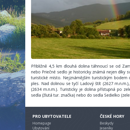
Přibližně 4,5 km dlouhá dolina táhnoucí se od Z
nebo Priečné sedlo je historicky známá nejen díky sv
turistické místo. Nejznámějším turistickým bodem do
ples. Nad dolinou se tyčí Ladový štít (2627 m.n.m.)
(2634 m.n.m.). Turisticky je dolina přístupná po z
sedla (žlutá tur. značka) nebo do sedla Sedielko (zele
PRO UBYTOVATELE
ČESKÉ HORY
Homepage
Beskydy
Ubytování
Jeseníky