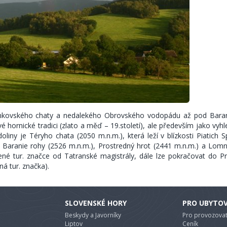
amkovského chaty a nedalekého Obrovského vodopádu až pod Bara
é hornické tradici (zlato a měď – 19.století), ale především jako vyh
liny je Téryho chata (2050 m.n.m.), která leží v blízkosti Piatich S
, Baranie rohy (2526 m.n.m.), Prostredný hrot (2441 m.n.m.) a Lomni
elené tur. značce od Tatranské magistrály, dále lze pokračovat do P
ná tur. značka).
SLOVENSKÉ HORY
PRO UBYTO
Beskydy a Javorníky
Pro provozovat
Liptov
Ceník