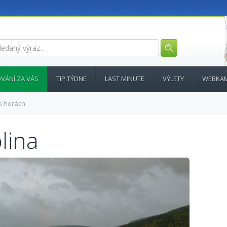
VÁNÍ ZA VÁS
TIP TÝDNE
LAST MINUTE
VÝLETY
WEBKA
a horách
lina