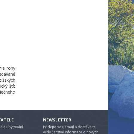
nie rohy
ledávané
pišských
cký štít
riečneho
VATELE
NEWSLETTER
ele ubytování
Přidejte svuj email a dostávejte
vždy čerstvé informace o nových