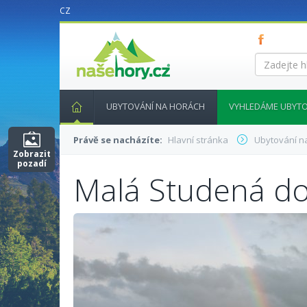
CZ
nasehory.cz
Zadejte
hledaný
výraz...
UBYTOVÁNÍ NA HORÁCH
VYHLEDÁME UBYTO
Právě se nacházíte:
Hlavní stránka
Ubytování n
Zobrazit
pozadí
Malá Studená do