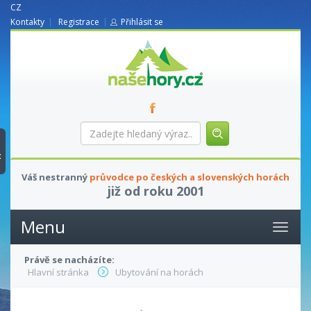
CZ
Kontakty
Registrace
Přihlásit se
nasehory.cz
Zadejte
hledaný
výraz...
t
Váš nestranný
průvodce po českých a slovenských horách
již od roku 2001
Menu
Právě se nacházíte:
Hlavní stránka
Ubytování na horách