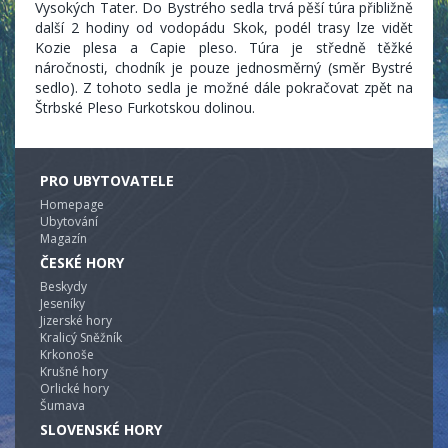
Vysokých Tater. Do Bystrého sedla trvá pěší túra přibližně
další 2 hodiny od vodopádu Skok, podél trasy lze vidět
Kozie plesa a Capie pleso. Túra je středně těžké
náročnosti, chodník je pouze jednosměrný (směr Bystré
sedlo). Z tohoto sedla je možné dále pokračovat zpět na
Štrbské Pleso Furkotskou dolinou.
PRO UBYTOVATELE
Homepage
Ubytování
Magazín
ČESKÉ HORY
Beskydy
Jeseníky
Jizerské hory
Kralicý Sněžník
Krkonoše
Krušné hory
Orlické hory
Šumava
SLOVENSKÉ HORY