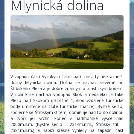
Mlynická dolina
V západní části Vysokých Tater patří mezi ty nejkrásnější
doliny Mlynická dolina. Dolina se nachází severně od
Štrbského Plesa a je dobře známým a turistickým bodem.
V dolině se nachází vodopád Skok a nedaleko je také
Pleso nad Skokom (přibližně 1,5hod vzdálené turistické
body umístěné na žluté turistické značce). Bystré sedlo,
společně se Štrbským štítem, dominuje nad touto dolinou
a tvoří její vrchní konec v nadmořské výšce nad
2000m.n.m. (Bystré sedlo – 2314m.n.m., Štrbský štít –
2381m.n.m.) a nabízí krásné výhledy na západní část