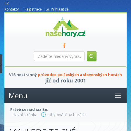
CZ
Kontakty
Registrace
Přihlásit se
nasehory.cz
Zadejte
hledaný
výraz...
t
Váš nestranný
průvodce po českých a slovenských horách
již od roku 2001
Menu
Právě se nacházíte:
Hlavní stránka
Ubytování na horách