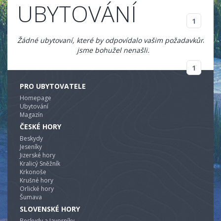
UBYTOVÁNÍ
1
Žádné ubytovaní, které by odpovídalo vašim požadavkům,
jsme bohužel nenašli.
1
PRO UBYTOVATELE
Homepage
Ubytování
Magazín
ČESKÉ HORY
Beskydy
Jeseníky
Jizerské hory
Kralicý Sněžník
Krkonoše
Krušné hory
Orlické hory
Šumava
SLOVENSKÉ HORY
Beskydy a Javorníky