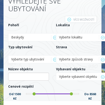
VYHLEDEJTE SVÉ
UBYTOVÁNÍ
VÍCE MOŽNOSTÍ
Pohoří
Lokalita
Beskydy
Vyberte lokalitu
Typ ubytování
Strava
Vyberte typ ubytování
Vyberte způsob stravy
Název objektu
Vybavaní objektu
Vyberte vybavení objektu
Cenové rozpětí
Od
1500
Do
8560
Kč
Kč