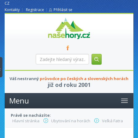
CZ
Kontakty
Registrace
Přihlásit se
nasehory.cz
Zadejte
hledaný
výraz...
t
Váš nestranný
průvodce po českých a slovenských horách
již od roku 2001
Menu
Právě se nacházíte:
Hlavní stránka
Ubytování na horách
Veľká Fatra