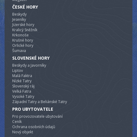
ČESKÉ HORY
Beskydy
Jeseníky
Jizerské hory
Kralicý Sněžník
Krkonoše
Krušné hory
Orlické hory
Šumava
SLOVENSKÉ HORY
Beskydy a Javorníky
Liptov
Malá Faktra
Nízké Tatry
Slovenský ráj
Velká Fatra
Vysoké Tatry
Západní Tatry a Beliánské Tatry
PRO UBYTOVATELE
Pro provozovatele ubytování
Ceník
Ochrana osobních údajů
Nový objekt