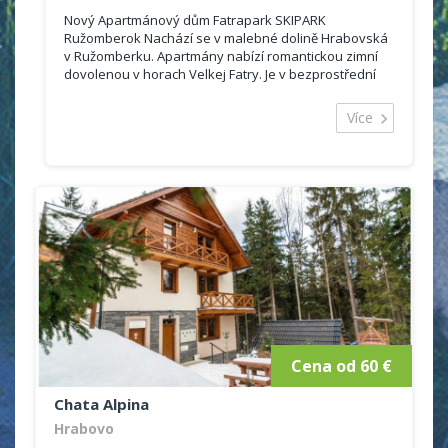
Nový Apartmánový dům Fatrapark SKIPARK
Ružomberok Nachází se v malebné dolině Hrabovská
v Ružomberku. Apartmány nabízí romantickou zimní
dovolenou v horach Velkej Fatry. Je v bezprostřední
blízkosti lyžařského střediska Skipark Ružomberok -
Malino Brdo, která je jen 70 metrů od lanovky !
Více
Cena od 60 €
Chata Alpina
Hrabovo