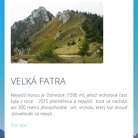
VEĽKÁ FATRA
Nejvyšší horou je Ostredok (1595 m), jehož vrcholová část
byla v roce 2015 přeměřena a nejvyšší bod se nachází
asi 300 metrů jihovýchodně od vrcholu, který byl dosud
považován za nejvyš…
Číst více