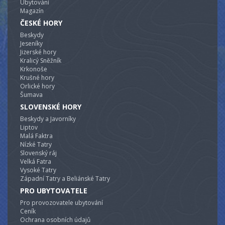
Ubytování
Magazín
ČESKÉ HORY
Beskydy
Jeseníky
Jizerské hory
Kralicý Sněžník
Krkonoše
Krušné hory
Orlické hory
Šumava
SLOVENSKÉ HORY
Beskydy a Javorníky
Liptov
Malá Faktra
Nízké Tatry
Slovenský ráj
Velká Fatra
Vysoké Tatry
Západní Tatry a Beliánské Tatry
PRO UBYTOVATELE
Pro provozovatele ubytování
Ceník
Ochrana osobních údajů