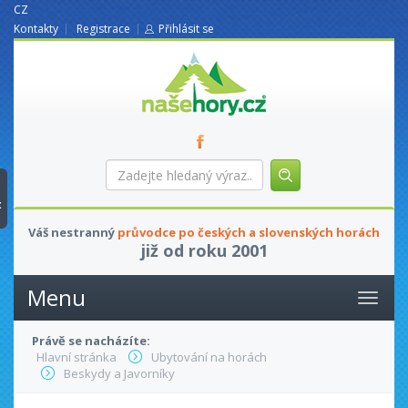
CZ
Kontakty
Registrace
Přihlásit se
nasehory.cz
Zadejte
hledaný
výraz...
t
Váš nestranný
průvodce po českých a slovenských horách
již od roku 2001
Menu
Právě se nacházíte:
Hlavní stránka
Ubytování na horách
Beskydy a Javorníky