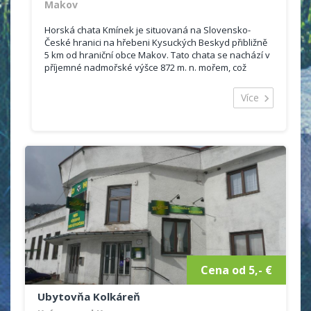
Makov
Horská chata Kmínek je situovaná na Slovensko-
České hranici na hřebeni Kysuckých Beskyd přibližně
5 km od hraniční obce Makov. Tato chata se nachází v
příjemné nadmořské výšce 872 m. n. mořem, což
umožňuje její návštěvníkům aktivní turistiku ať už v l...
Více
Cena od 5,- €
Ubytovňa Kolkáreň