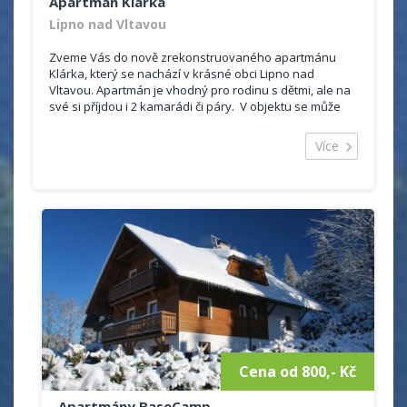
Apartmán Klárka
Lipno nad Vltavou
Zveme Vás do nově zrekonstruovaného apartmánu
Klárka, který se nachází v krásné obci Lipno nad
Vltavou. Apartmán je vhodný pro rodinu s dětmi, ale na
své si příjdou i 2 kamarádi či páry. V objektu se může
ubytovat maximálně pět osob, kde si můžete...
Více
Cena od 800,- Kč
Apartmány BaseCamp