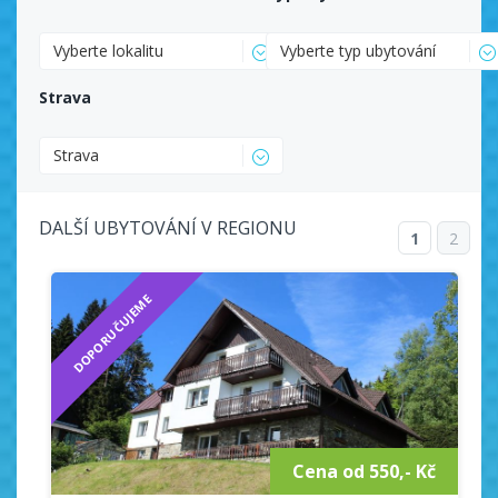
Zelená Lhota
Železná Ruda
Vyberte lokalitu
Vyberte typ ubytování
Strava
Strava
DALŠÍ UBYTOVÁNÍ V REGIONU
1
2
DOPORUČUJEME
Cena od 550,- Kč