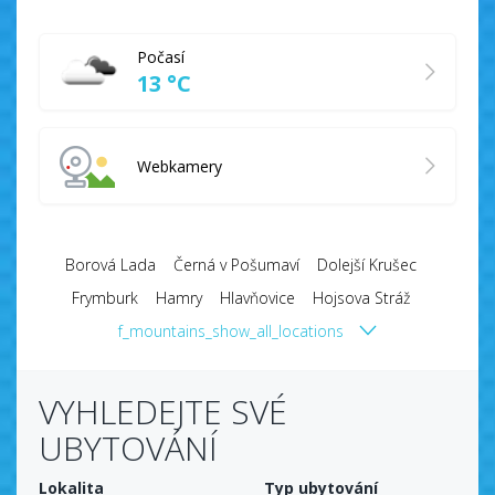
Počasí
13 °C
Webkamery
Borová Lada
Černá v Pošumaví
Dolejší Krušec
Frymburk
Hamry
Hlavňovice
Hojsova Stráž
Horní Planá
f_mountains_show_all_locations
Horní Vltavice
Horská Kvilda
Javorná
Kašperské Hory
Klatovy
Kubova Huť
Kvilda
Lažiště
Lipno nad Vltavou
Modrava
Nová Pec
Nové Hutě
VYHLEDEJTE SVÉ
Nýrsko
Prášily
Přední Výtoň
Řetenice
Srní
Stachy
UBYTOVÁNÍ
Stožec
Sušice
Špičák
Zadov
Zdíkov
Lokalita
Typ ubytování