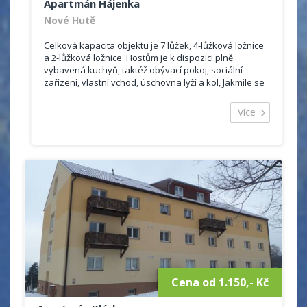
Apartmán Hájenka
Nové Hutě
Celková kapacita objektu je 7 lůžek, 4-lůžková ložnice
a 2-lůžková ložnice. Hostům je k dispozici plně
vybavená kuchyň, taktéž obývací pokoj, sociální
zařízení, vlastní vchod, úschovna lyží a kol, Jakmile se
oteplí mohou naši hosté využít zahradu se...
Více
Cena od 1.150,- Kč