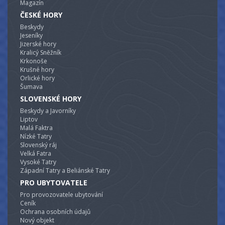
Magazín
ČESKÉ HORY
Beskydy
Jeseníky
Jizerské hory
Kralicý Sněžník
Krkonoše
Krušné hory
Orlické hory
Šumava
SLOVENSKÉ HORY
Beskydy a Javorníky
Liptov
Malá Faktra
Nízké Tatry
Slovenský ráj
Velká Fatra
Vysoké Tatry
Západní Tatry a Beliánské Tatry
PRO UBYTOVATELE
Pro provozovatele ubytování
Ceník
Ochrana osobních údajů
Nový objekt