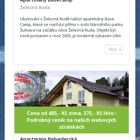
Železná Ruda
Ubytování v Železné Rudě nabízí apartmány Base
Camp, které se nachází přímo v srdci Národního parku
Šumava na začátku obce Železná Ruda. Objekt byl
nově postaven v roce 2003, je moderně vybaven vším
potřebným a je tak předurčen k prožití př...
Více
Cena od 405,- Kč zima. 375,- Kč léto :
Podrobný ceník na našich webových
stránkách
Apartmány Belvederská