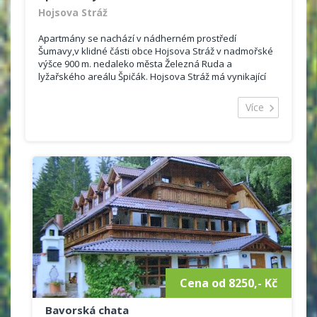
Hojsova Stráž
Apartmány se nachází v nádherném prostředí
Šumavy,v klidné části obce Hojsova Stráž v nadmořské
výšce 900 m. nedaleko města Železná Ruda a
lyžařského areálu Špičák. Hojsova Stráž má vynikající
polohu mezi hřebenem Krá...
Více
Cena od 8250,- Kč
Bavorská chata