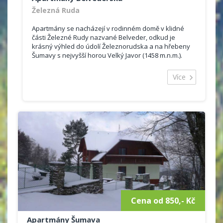
Železná Ruda
Apartmány se nacházejí v rodinném domě v klidné
části Železné Rudy nazvané Belveder, odkud je
krásný výhled do údolí Železnorudska a na hřebeny
Šumavy s nejvyšší horou Velký Javor (1458 m.n.m.).
Vzdálenost od celoročně provozovaného...
Více
Cena od 850,- Kč
Apartmány Šumava