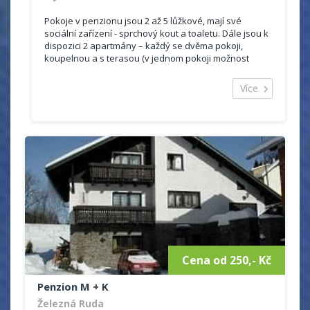
Pokoje v penzionu jsou 2 až 5 lůžkové, mají své
sociální zařízení - sprchový kout a toaletu. Dále jsou k
dispozici 2 apartmány – každý se dvěma pokoji,
koupelnou a s terasou (v jednom pokoji možnost
přistýlky, koupelna - sprchový kout a toaleta). Pro
zpestření pobytu na...
Více
Cena od 250,- Kč
Penzion M + K
Železná Ruda