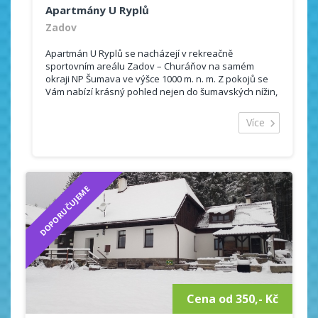
Apartmány U Ryplů
Zadov
Apartmán U Ryplů se nacházejí v rekreačně
sportovním areálu Zadov – Churáňov na samém
okraji NP Šumava ve výšce 1000 m. n. m. Z pokojů se
Vám nabízí krásný pohled nejen do šumavských nížin,
ale i do kopcovitého předhůří ...
Více
DOPORUČUJEME
Cena od 350,- Kč