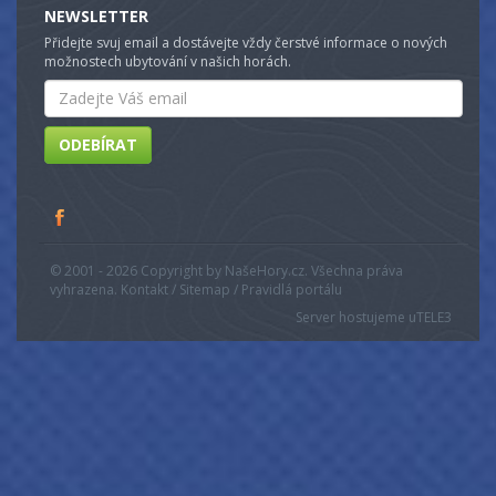
NEWSLETTER
Přidejte svuj email a dostávejte vždy čerstvé informace o nových
možnostech ubytování v našich horách.
Email
ODEBÍRAT
© 2001 - 2026 Copyright by NašeHory.cz. Všechna práva
vyhrazena. Kontakt / Sitemap / Pravidlá portálu
Server hostujeme u
TELE3