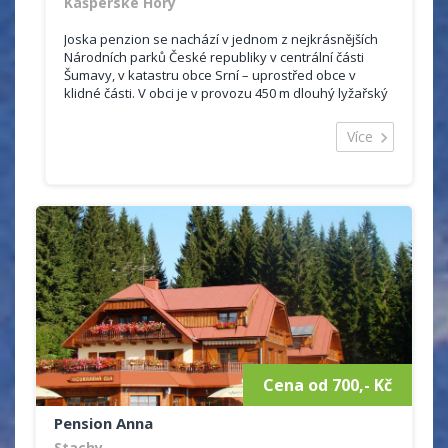
Kašperské Hory
Joska penzion se nachází v jednom z nejkrásnějších
Národních parků České republiky v centrální části
Šumavy, v katastru obce Srní – uprostřed obce v
klidné části. V obci je v provozu 450 m dlouhý lyžařský
vlek s denním i večerním...
Více
Cena od 700,- Kč
Pension Anna
Stachy