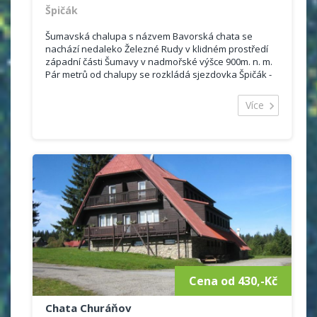
Špičák
Šumavská chalupa s názvem Bavorská chata se
nachází nedaleko Železné Rudy v klidném prostředí
západní části Šumavy v nadmořské výšce 900m. n. m.
Pár metrů od chalupy se rozkládá sjezdovka Špičák -
Hofmanky - Pancíř. Poloha...
Více
Cena od 430,-Kč
Chata Churáňov