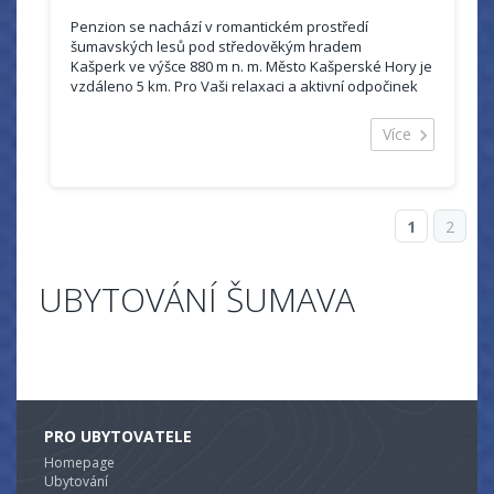
Penzion se nachází v romantickém prostředí
šumavských lesů pod středověkým hradem
Kašperk ve výšce 880 m n. m. Město Kašperské Hory je
vzdáleno 5 km. Pro Vaši relaxaci a aktivní odpočinek
Vám nabízíme příjemně stráven...
Více
1
2
UBYTOVÁNÍ ŠUMAVA
PRO UBYTOVATELE
Homepage
Ubytování