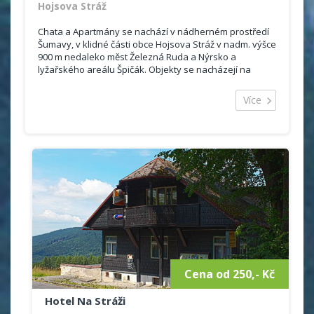
Hojsova Stráž
Chata a Apartmány se nachází v nádherném prostředí
Šumavy, v klidné části obce Hojsova Stráž v nadm. výšce
900 m nedaleko měst Železná Ruda a Nýrsko a
lyžařského areálu Špičák. Objekty se nacházejí na
společném oploceném...
Více
Cena od 250,- Kč
Hotel Na Stráži