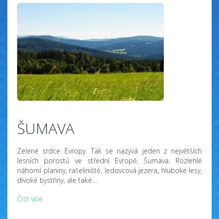
ŠUMAVA
Zelené srdce Evropy. Tak se nazývá jeden z největších
lesních porostů ve střední Evropě, Šumava. Rozlehlé
náhorní planiny, rašeliniště, ledovcová jezera, hluboké lesy,
divoké bystřiny, ale také…
Číst více