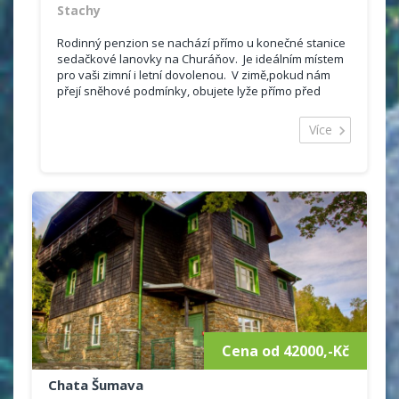
Stachy
Rodinný penzion se nachází přímo u konečné stanice
sedačkové lanovky na Churáňov. Je ideálním místem
pro vaši zimní i letní dovolenou. V zimě,pokud nám
přejí sněhové podmínky, obujete lyže přímo před
chatou a jste na sjezdovce u...
Více
Cena od 42000,-Kč
Chata Šumava