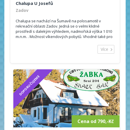
Chalupa U Josefů
Zadov
Chalupa se nachází na Šumavě na polosamotě v
rekreační oblasti Zadov. Jedná se o velmi klidné
prostředí s dalekým výhledem, nadmořská výška 1 010
m.n.m. . Možnost víkendových pobytů. Vhodné také pro
rodiny se psem. Hosté se mohou ubytovat ve 3 ...
Více
DOPORUČUJEME
Cena od 790,-Kč