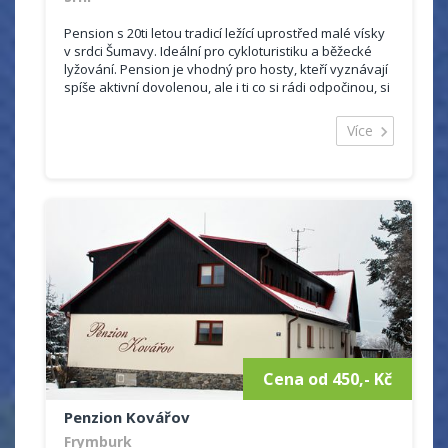
Pension s 20ti letou tradicí ležící uprostřed malé vísky
v srdci Šumavy. Ideální pro cykloturistiku a běžecké
lyžování. Pension je vhodný pro hosty, kteří vyznávají
spíše aktivní dovolenou, ale i ti co si rádi odpočinou, si
toto místo...
Více
Cena od 450,- Kč
Penzion Kovářov
Frymburk