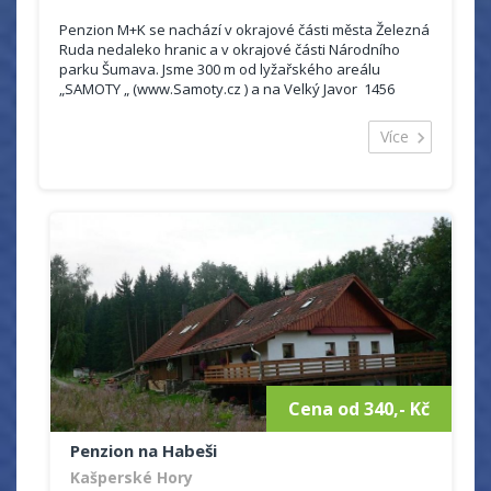
Penzion M+K se nachází v okrajové části města Železná
Ruda nedaleko hranic a v okrajové části Národního
parku Šumava. Jsme 300 m od lyžařského areálu
„SAMOTY „ (www.Samoty.cz ) a na Velký Javor 1456
m.n.m. dominantu Šumavy, nejvyšš...
Více
Cena od 340,- Kč
Penzion na Habeši
Kašperské Hory