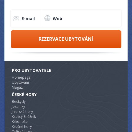
E-mail
Web
REZERVACE UBYTOVÁNÍ
PRO UBYTOVATELE
Homepage
Ubytování
Magazín
ČESKÉ HORY
Beskydy
Jeseníky
Jizerské hory
Kralicý Sněžník
Krkonoše
Krušné hory
Orlické hory