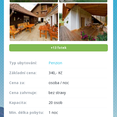
+13 fotek
Typ ubytování:
Penzion
Základní cena:
340,- Kč
Cena za:
osoba / noc
Cena zahrnuje:
bez stravy
Kapacita:
20 osob
Min. délka pobytu:
1 noc