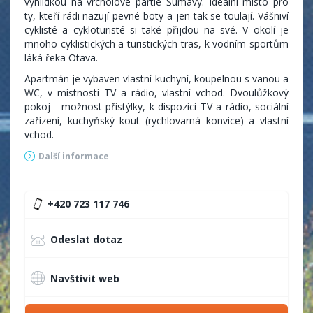
vyhlídkou na vrcholové partie Šumavy. Ideální místo pro
ty, kteří rádi nazují pevné boty a jen tak se toulají. Vášniví
cyklisté a cykloturisté si také přijdou na své. V okolí je
mnoho cyklistických a turistických tras, k vodním sportům
láká řeka Otava.
Apartmán je vybaven vlastní kuchyní, koupelnou s vanou a
WC, v místnosti TV a rádio, vlastní vchod. Dvoulůžkový
pokoj - možnost přistýlky, k dispozici TV a rádio, sociální
zařízení, kuchyňský kout (rychlovarná konvice) a vlastní
vchod.
Další informace
+420 723 117 746
Odeslat dotaz
Navštívit web