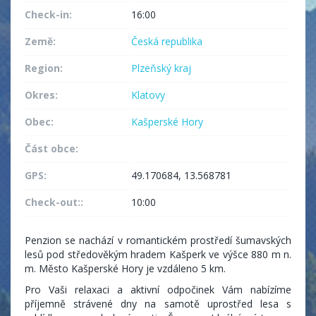
Check-in:
16:00
Země:
Česká republika
Region:
Plzeňský kraj
Okres:
Klatovy
Obec:
Kašperské Hory
Část obce:
GPS:
49.170684, 13.568781
Check-out::
10:00
Penzion se nachází v romantickém prostředí šumavských
lesů pod středověkým hradem Kašperk ve výšce 880 m n.
m. Město Kašperské Hory je vzdáleno 5 km.
Pro Vaši relaxaci a aktivní odpočinek Vám nabízíme
příjemně strávené dny na samotě uprostřed lesa s