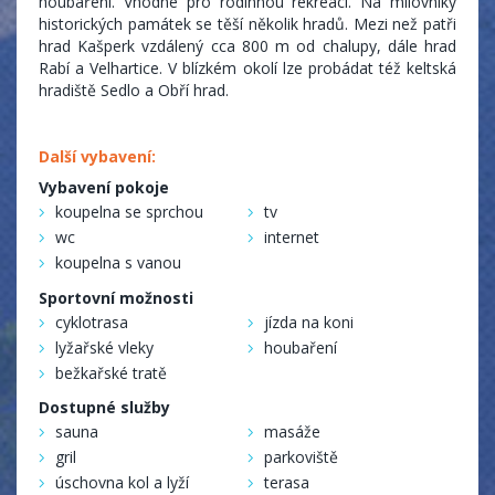
houbaření. Vhodné pro rodinnou rekreaci. Na milovníky
historických památek se těší několik hradů. Mezi než patři
hrad Kašperk vzdálený cca 800 m od chalupy, dále hrad
Rabí a Velhartice. V blízkém okolí lze probádat též keltská
hradiště Sedlo a Obří hrad.
Další vybavení:
Vybavení pokoje
koupelna se sprchou
tv
wc
internet
koupelna s vanou
Sportovní možnosti
cyklotrasa
jízda na koni
lyžařské vleky
houbaření
bežkařské tratě
Dostupné služby
sauna
masáže
gril
parkoviště
úschovna kol a lyží
terasa