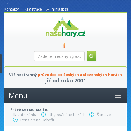
CZ
Kontakty
Registrace
Přihlásit se
nasehory.cz
Zadejte
hledaný
výraz...
t
Váš nestranný
průvodce po českých a slovenských horách
již od roku 2001
Menu
Právě se nacházíte:
Hlavní stránka
Ubytování na horách
Šumava
Penzion na Habeši