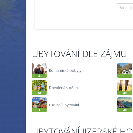
Více
UBYTOVÁNÍ DLE ZÁJMU
Romantické pobyty
3
1
Dovolená s dětmi
48
48
Luxusní ubytování
1
48
UBYTOVÁNÍ JIZERSKÉ H