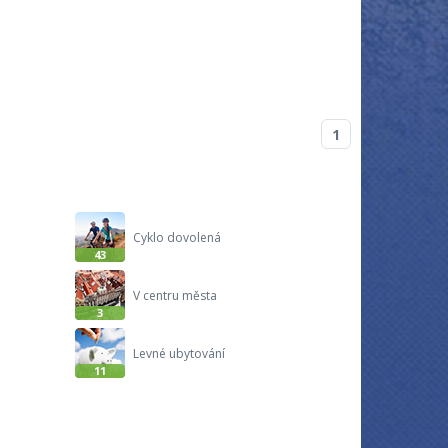
1
Cyklo dovolená
43
V centru města
3
Levné ubytování
11