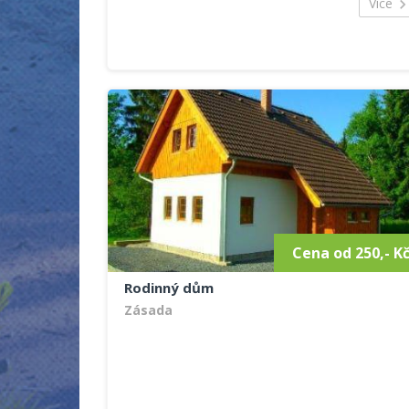
Více
Cena od 250,- K
Rodinný dům
Zásada