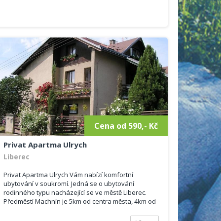
Cena od 590,- Kč
Privat Apartma Ulrych
Liberec
Privat Apartma Ulrych Vám nabízí komfortní
ubytování v soukromí. Jedná se o ubytování
rodinného typu nacházející se ve městě Liberec.
Předměstí Machnín je 5km od centra města, 4km od
města Chrastava a nedaleko ( 4km ) najdete i
známou obec Kryštofovo ...