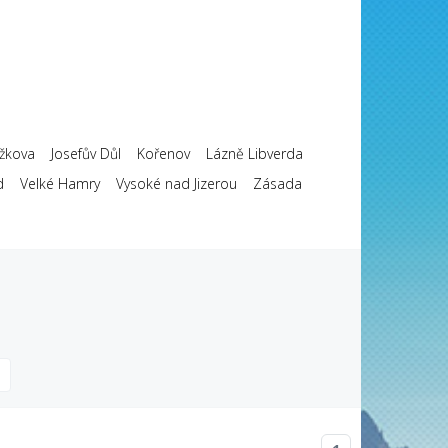
ržkova
Josefův Důl
Kořenov
Lázně Libverda
d
Velké Hamry
Vysoké nad Jizerou
Zásada