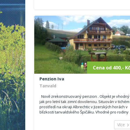
Cena od 400,- K
Penzion Iva
Tanvald
Nově zrekonstruovaný penzion . Objekt je vhodný
jak pro letní tak zimní dovolenou. Situován v tichém
prostředí na okraji Albrechtic v Jizerských horách v
blízkosti tanvaldského Špičáku. Vhodné pro rodiny
s dětmi. Ubytovat se můžete ve 4 útulných pokoj...
Více