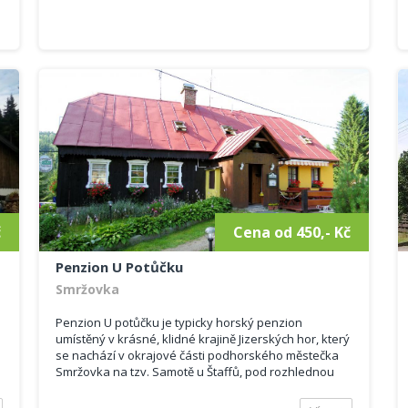
č
Cena od 450,- Kč
Penzion U Potůčku
Smržovka
Penzion U potůčku je typicky horský penzion
umístěný v krásné, klidné krajině Jizerských hor, který
se nachází v okrajové části podhorského městečka
Smržovka na tzv. Samotě u Štaffů, pod rozhlednou
Černá studnice u Smržovského potoka. Penzion je
vybaven j...