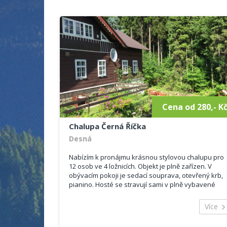
Cena od 280,- K
Chalupa Černá Říčka
Desná
Nabízím k pronájmu krásnou stylovou chalupu pro
12 osob ve 4 ložnicích. Objekt je plně zařízen. V
obývacím pokoji je sedací souprava, otevřený krb,
pianino. Hosté se stravují sami v plně vybavené
kuchyni. Chalupa k pronajmutí poskytuje
ubytování s původn...
Více