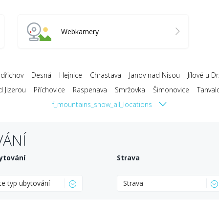
Webkamery
dřichov
Desná
Hejnice
Chrastava
Janov nad Nisou
Jílové u D
 Jizerou
Příchovice
Raspenava
Smržovka
Šimonovice
Tanval
f_mountains_show_all_locations
VÁNÍ
ytování
Strava
te typ ubytování
Strava