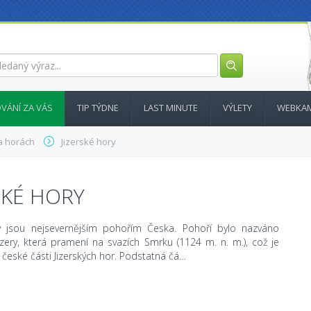
VÁNÍ ZA VÁS
TIP TÝDNE
LAST MINUTE
VÝLETY
WEBKA
a horách
Jizerské hory
SKÉ HORY
ry jsou nejsevernějším pohořím Česka. Pohoří bylo nazváno
izery, která pramení na svazích Smrku (1124 m. n. m.), což je
 české části Jizerských hor. Podstatná čá…