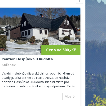
1
Cena od 500,-Kč
Penzion Hospůdka U Rudolfa
Kořenov
V srdci malebných Jizerských hor, pouhých 6 km od
osady Jizerka a 8 km od Harrachova, se nachází
penzion Hospůdka u Rudolfa, ideální místo pro
rodinnou dovolenou či víkendový odpočinek. Tento
klasický horský penzion nabízí komfortní ubytování
a pří...
Více