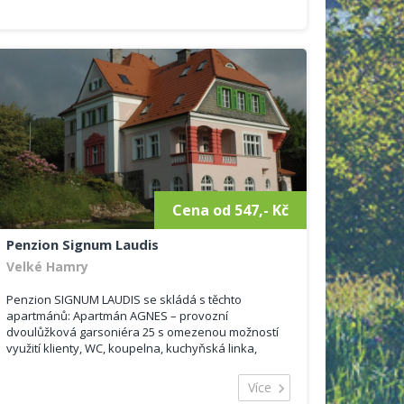
Cena od 547,- Kč
Penzion Signum Laudis
Velké Hamry
Penzion SIGNUM LAUDIS se skládá s těchto
apartmánů: Apartmán AGNES – provozní
dvoulůžková garsoniéra 25 s omezenou možností
využití klienty, WC, koupelna, kuchyňská linka,
křesla se stolkem, krytina podlah – koberec a
dlažba Apartmán VIKTORIE 3+1 s...
Více