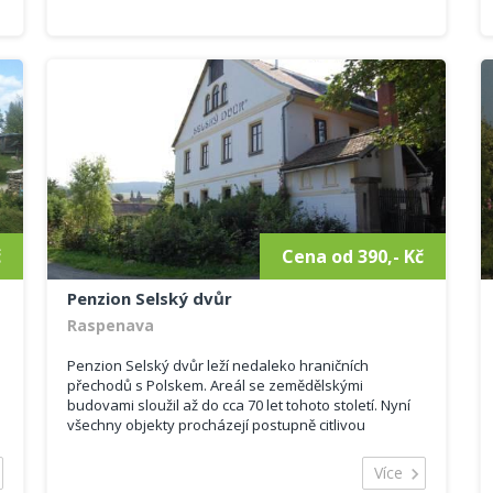
č
Cena od 390,- Kč
Penzion Selský dvůr
Raspenava
Penzion Selský dvůr leží nedaleko hraničních
přechodů s Polskem. Areál se zemědělskými
budovami sloužil až do cca 70 let tohoto století. Nyní
všechny objekty procházejí postupně citlivou
rekonstrukcí s důrazem na zachování tradic i
ekologických zásad. Ubytovac...
Více