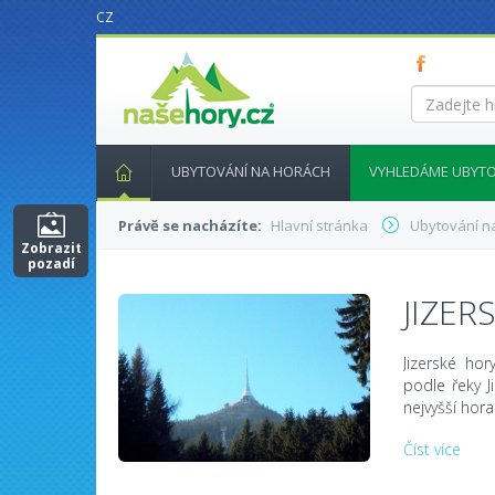
CZ
nasehory.cz
Zadejte
hledaný
výraz...
UBYTOVÁNÍ NA HORÁCH
VYHLEDÁME UBYTO
Právě se nacházíte:
Hlavní stránka
Ubytování n
Zobrazit
pozadí
JIZER
Jizerské ho
podle řeky J
nejvyšší hora
Číst více