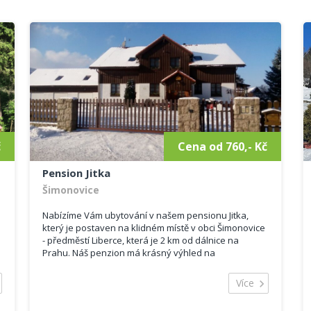
č
Cena od 760,- Kč
Pension Jitka
Šimonovice
Nabízíme Vám ubytování v našem pensionu Jitka,
který je postaven na klidném místě v obci Šimonovice
- předměstí Liberce, která je 2 km od dálnice na
Prahu. Náš penzion má krásný výhled na
Ještěd, velkou oplocenou ovocnou...
Více