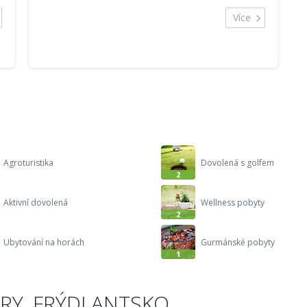
najdete šest třílůžkov...
Více
Agroturistika
Dovolená s golfem
2
Aktivní dovolená
Wellness pobyty
2
Ubytování na horách
Gurmánské pobyty
1
ORY, FRÝDLANTSKO