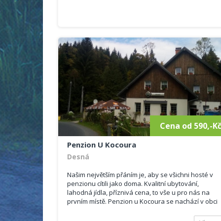
Cena od 590,-K
Penzion U Kocoura
Desná
Našim největším přáním je, aby se všichni hosté v
penzionu cítili jako doma. Kvalitní ubytování,
lahodná jídla, příznivá cena, to vše u pro nás na
prvním místě. Penzion u Kocoura se nachází v obci
Desná, která je...