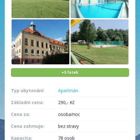
+5 fotek
Typ ubytování:
Apartmán
Základní cena:
290,- Kč
Cena za:
osoba/noc
Cena zahrnuje:
bez stravy
Kapacita:
78 osob