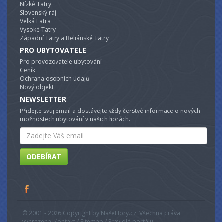
Nízké Tatry
Slovenský ráj
Velká Fatra
Vysoké Tatry
Západní Tatry a Beliánské Tatry
PRO UBYTOVATELE
Pro provozovatele ubytování
Ceník
Ochrana osobních údajů
Nový objekt
NEWSLETTER
Přidejte svuj email a dostávejte vždy čerstvé informace o nových
možnostech ubytování v našich horách.
Email
ODEBÍRAT
© 2001 - 2026 Copyright by NašeHory.cz. Všechna práva
vyhrazena. Kontakt / Sitemap / Pravidlá portálu