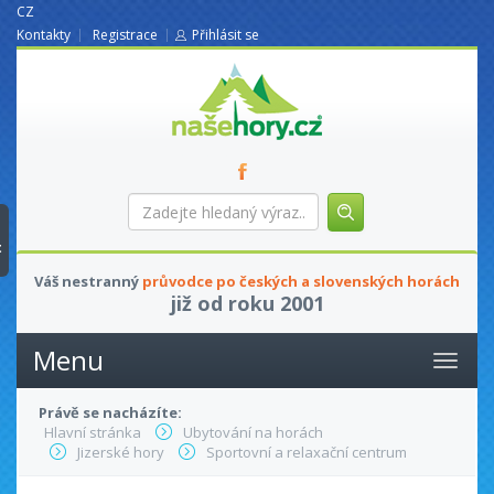
CZ
Kontakty
Registrace
Přihlásit se
nasehory.cz
Zadejte
hledaný
výraz...
t
Váš nestranný
průvodce po českých a slovenských horách
již od roku 2001
Menu
Právě se nacházíte:
Hlavní stránka
Ubytování na horách
Jizerské hory
Sportovní a relaxační centrum