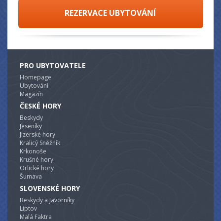
REZERVACE UBYTOVÁNÍ
PRO UBYTOVATELE
Homepage
Ubytování
Magazín
ČESKÉ HORY
Beskydy
Jeseníky
Jizerské hory
Kralicý Sněžník
Krkonoše
Krušné hory
Orlické hory
Šumava
SLOVENSKÉ HORY
Beskydy a Javorníky
Liptov
Malá Faktra