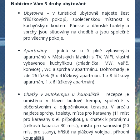
Nabízíme Vám 3 druhy ubytování:
Ubytovna
– v turistické ubytovně najdete šest
třílůžkových pokojů, společenskou místnost s
kuchyňským koutem. Pánské a dámské toalety a
sprchy jsou situovány na chodbě a jsou společné
pro všechny pokoje.
Apartmány
– jedná se o 5 plně vybavených
apartmánů v Městských lázních s TV, WiFi, vlastní
vybavenou kuchyňkou (chladnička, MW, vařič,
konvice) , WC a sprcha v apartmánu. Dohromady je
zde 26 lůžek (3 x 4 lůžkový apartmán, 1 x 8 lůžkový
apartmán, 1 x 6 lůžkový apartmán).
Chatky v autokempu u koupaliště
– recepce je
umístěna v hlavní budově kempu, společně s
občerstvením a odpočinkovou terasou. V areálu
najdete sprchy, toalety, místa pro karavany (11 míst
pro karavany s el. přípojkou), 6 chatek k pronájmu
(celková kapacita 30 míst), místa pro sanování (20
míst pro stany), hřiště na plážový volejbal, přírodní
koupaliště