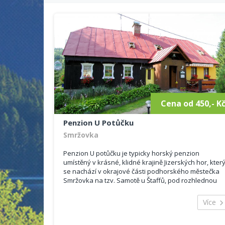
Cena od 450,- K
Penzion U Potůčku
Smržovka
Penzion U potůčku je typicky horský penzion
umístěný v krásné, klidné krajině Jizerských hor, kter
se nachází v okrajové části podhorského městečka
Smržovka na tzv. Samotě u Štaffů, pod rozhlednou
Černá studnice u Smržovského potoka.
Více
Penzion je vybaven jídelnou s barem a krbem,
TV/Sat, standardní pokoje se společným sociálním