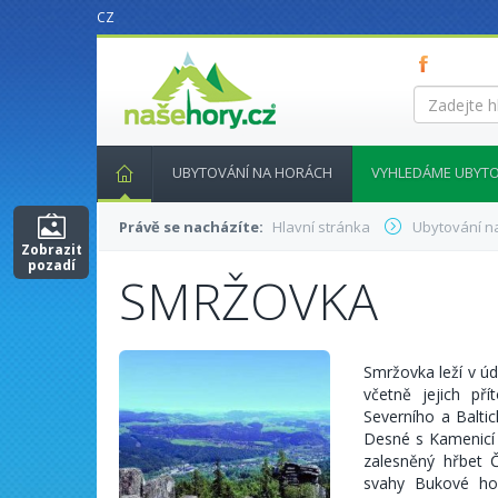
CZ
nasehory.cz
Zadejte
hledaný
výraz...
UBYTOVÁNÍ NA HORÁCH
VYHLEDÁME UBYTO
Právě se nacházíte:
Hlavní stránka
Ubytování n
Zobrazit
pozadí
SMRŽOVKA
Smržovka leží v ú
včetně jejich př
Severního a Balt
Desné s Kamenicí v
zalesněný hřbet 
svahy Bukové ho