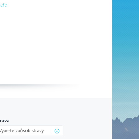
zeře
rava
Vyberte způsob stravy