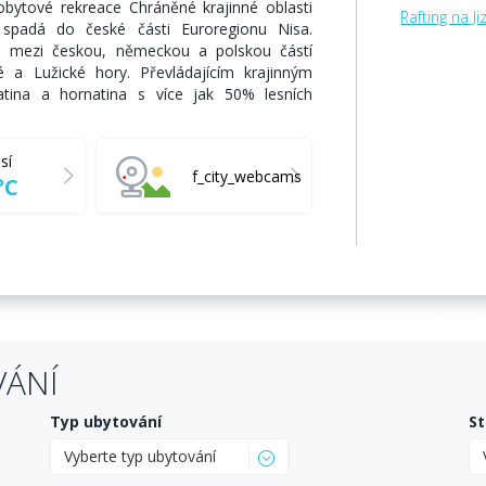
obytové rekreace Chráněné krajinné oblasti
Rafting na Ji
 spadá do české části Euroregionu Nisa.
ci mezi českou, německou a polskou částí
é a Lužické hory. Převládajícím krajinným
tina a hornatina s více jak 50% lesních
sí
f_city_webcams
°C
VÁNÍ
Typ ubytování
St
Vyberte typ ubytování