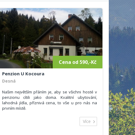
Cena od 590,-Kč
Penzion U Kocoura
Desná
Našim největším přáním je, aby se všichni hosté v
penzionu cítili jako doma. Kvalitní ubytování,
lahodná jídla, příznivá cena, to vše u pro nás na
prvním místě.
Penzion u Kocoura se nachází v obci Desná, která
je situována na rozhraní Jizerských hor a
Více
Krkonoš. Celková kapacita penzionu je 27 hostů.
Penzion je nekuřácký.