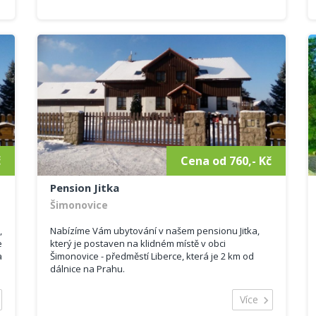
objektu je 18 lůžek.
č
Cena od 760,- Kč
Pension Jitka
Šimonovice
,
Nabízíme Vám ubytování v našem pensionu Jitka,
e
který je postaven na klidném místě v obci
a
Šimonovice - předměstí Liberce, která je 2 km od
dálnice na Prahu.
u
Náš penzion má krásný výhled na Ještěd, velkou
m
oplocenou ovocnou zahradu se zahradním
Více
posezením a venkovním ohništěm.