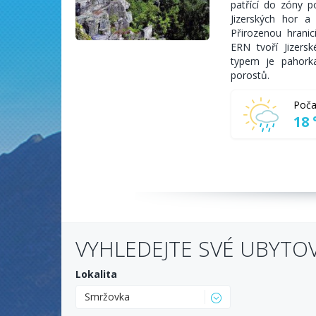
patřící do zóny p
Jizerských hor a
Přirozenou hrani
ERN tvoří Jizersk
typem je pahorka
porostů.
Poča
18 
VYHLEDEJTE SVÉ UBYTO
Lokalita
Smržovka