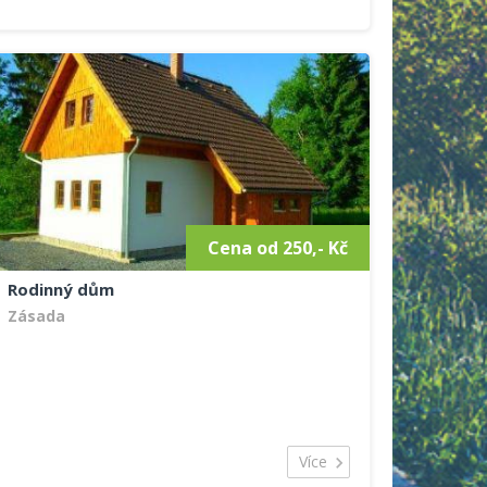
Součástí každého pokoje je vlastní sociální zařízení,
dále televizor se satelitem a bezdrátové připojení k
internetu. Hosté se stravují v restauraci s barem.
V letních dnech si hosté mohou zpříjemnit chvíli
venku, kde je připravené posezení a možné i
občerstvení. Okolí objektu je vhodné pro mnohé
sportovní aktivity, zejména lyžování, turistika,
cykloturistika.
Cena od 250,- Kč
Rodinný dům
Zásada
Více