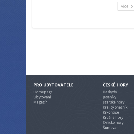
obec Kryštofovo Údolí s mnoha zachovalým
Více
hrázděnými stavbami. Je zde též unikátní historick
dřevěný kostel a nově i orloj.
PRO UBYTOVATELE
ČESKÉ HORY
Homepage
Beskydy
Ubytování
Jeseníky
Magazín
Jizerské hory
Kralicý Sněžník
Krkonoše
Krušné hory
Orlické hory
Šumava