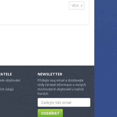
Snídaně: 130,- Kč
ekologických zásad.
Více
Zvíře: 100,-Kč/noc (možné po dohodě s
Ubytovací část pro hosty se nachází v hlavní
majitelem)
budově celého areálu, která byla postavena již v
první pol. 19.století.
Při pobytu na jednu noc je cena za ubytování o 100
Kč vyšší. Nezapomeňte také na poplatek z pobytu
20 Kč za dospělou osobu na den.
Penzion hospůdka U Rudolfa je místem, kde si
můžete vychutnat jak klidnou relaxaci, tak aktivní
dovolenou. Těšíme se na vaši návštěvu!
Údaje našich klietů zpracováváme dle nařízení
GDPR upravující ochranu osobních údajů.
VATELE
NEWSLETTER
ele ubytování
Přidejte svuj email a dostávejte
vždy čerstvé informace o nových
ích údajů
možnostech ubytování v našich
horách.
Email
ODEBÍRAT