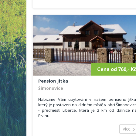
zařízením. Prostorná zahrada s grilem a hřištěm.
Venkovní terasa s posezením. Možnost grilování
kuřat i selat. Rodinná strava s polo i s plnou penzí.
Penzion je ideální pro rodinnou rekreaci,školení,
školy v přírodě, svatby a různé druhy oslav.
Cena od 760,- K
Pension Jitka
Šimonovice
Nabízíme Vám ubytování v našem pensionu Jitka
který je postaven na klidném místě v obci Šimonovic
- předměstí Liberce, která je 2 km od dálnice n
Prahu.
Náš penzion má krásný výhled na Ještěd, velko
oplocenou ovocnou zahradu se zahradní
Více
posezením a venkovním ohništěm.