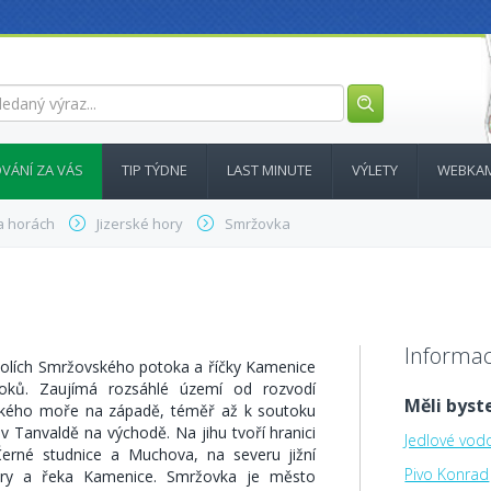
VÁNÍ ZA VÁS
TIP TÝDNE
LAST MINUTE
VÝLETY
WEBKA
a horách
Jizerské hory
Smržovka
Informac
dolích Smržovského potoka a říčky Kamenice
ítoků. Zaujímá rozsáhlé území od rozvodí
Měli byste
ického moře na západě, téměř až k soutoku
 Tanvaldě na východě. Na jihu tvoří hranici
Jedlové vo
Černé studnice a Muchova, na severu jižní
Pivo Konrad
ry a řeka Kamenice. Smržovka je město