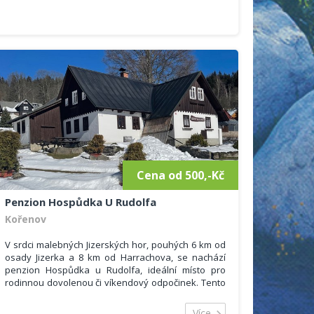
Cena od 500,-Kč
Penzion Hospůdka U Rudolfa
Kořenov
V srdci malebných Jizerských hor, pouhých 6 km od
osady Jizerka a 8 km od Harrachova, se nachází
penzion Hospůdka u Rudolfa, ideální místo pro
rodinnou dovolenou či víkendový odpočinek. Tento
klasický horský penzion nabízí komfortní ubytování
a příjemnou atmosféru, která vás okouzlí.
Více