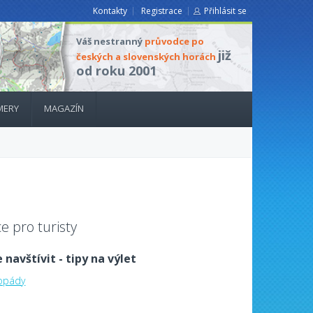
Kontakty
Registrace
Přihlásit se
Váš nestranný
průvodce po
již
českých a slovenských horách
od roku 2001
MERY
MAGAZÍN
e pro turisty
 navštívit - tipy na výlet
dopády