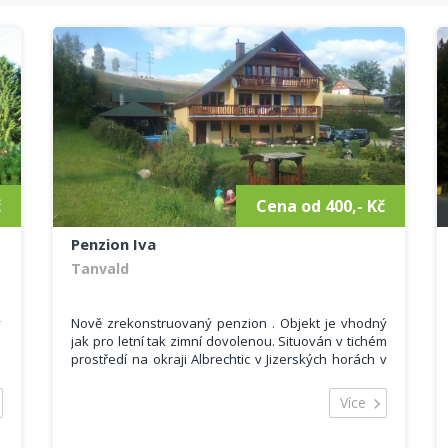
č
Cena od 400,- Kč
Penzion Iva
Tanvald
ý
Nově zrekonstruovaný penzion . Objekt je vhodný
jak pro letní tak zimní dovolenou. Situován v tichém
prostředí na okraji Albrechtic v Jizerských horách v
blízkosti tanvaldského Špičáku. Vhodné pro rodiny
s dětmi.
Více
Ubytovat se můžete ve 4 útulných pokojích s
vlastním sociálním zařízením. Celková kapacita