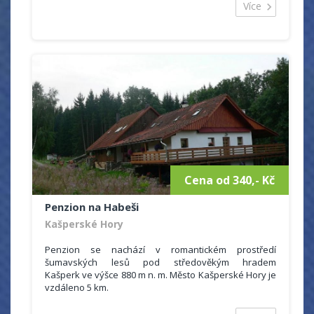
Jakmile se oteplí mohou naši hosté využít zahradu se
Více
zahradním dřevěným nábytkem a krbem.
Aktuální ceník:
Jednotná sazba 280,- Kč za osobu a noc
Slevy neposkytujeme!
Domácí mazlíčci jen po domluvě a za poplatek 80 kč na
den!
Dlouhodobý pronájem není možný!
Minimální doba ubytování 3 dny !
Cena od 340,- Kč
Penzion na Habeši
Kašperské Hory
Penzion se nachází v romantickém prostředí
šumavských lesů pod středověkým hradem
Kašperk ve výšce 880 m n. m. Město Kašperské Hory je
vzdáleno 5 km.
Pro Vaši relaxaci a aktivní odpočinek Vám nabízíme
příjemně strávené dny na samotě uprostřed lesa s