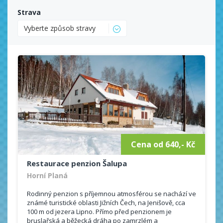
Strava
Vyberte způsob stravy
Cena od 640,- Kč
Restaurace penzion Šalupa
Horní Planá
Rodinný penzion s příjemnou atmosférou se nachází ve
známé turistické oblasti Jižních Čech, na Jenišově, cca
100 m od jezera Lipno. Přímo před penzionem je
bruslařská a běžecká dráha po zamrzlém a