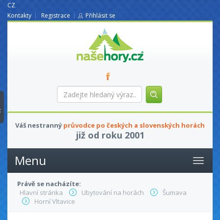
CZ
Kontakty
Registrace
Přihlásit se
nasehory.cz
Zadejte
hledaný
výraz...
t
Váš nestranný
průvodce po českých a slovenských horách
již od roku 2001
Menu
Právě se nacházíte:
Hlavní stránka
Ubytování na horách
Šumava
Horní Vltavice