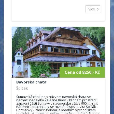
vynikající polohu mezi hřebenem Královského hvozdu
(Prenet - Můstek - Pancíř) a hraničním hřebenem
Více
Šumavy (Lomnice, Ostrý, Kokrháče, Svaroh, Jezerní
hora). Na oba hřebeny jsou od nás krásné výhledy
stejně tak jako do českého vnitrozemí.
V objektu jsou 4 apartmány. V každém z nich se
nachází obývací pokoj s rozkládací sedací soupravou
a TV, ložnici se třemi lůžky, plně vybavený kuchyňský
kout (el. sporák, rychlovar. konvice, mikovl. trouba,
atd.) a koupelnu se sprchovým koutem a WC.
Po rozložení sedací soupravy a válendy v ložnici je
celková kapacita apartmánu až 6 osob.
V přízemí se nachází úschovna kol a lyží. U domu je
zahrada se zahradním posezením. Možnost
parkování je přímo u objektu. Restarace a obchod
Cena od 8250,- Kč
jsou vzdáleny 5 - 10 minut chůze.
Bavorská chata
Aktální ceník
Špičák
Šumavská chalupa s názvem Bavorská chata se
nachází nedaleko Železné Rudy v klidném prostředí
západní části Šumavy v nadmořské výšce 900m. n. m.
Pár metrů od chalupy se rozkládá sjezdovka Špičák -
Hofmanky - Pancíř. Poloha je ideálním východiskem
pro letní i zimní výlety pěšky, na kole, na běžkách i pro