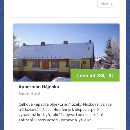
Kapacita:
5 osob (2x ložnice plus přistýlka)
Více
kuchyně ,dvoulůžková ložnice a dvoulůžková
ložnice plus přistýlka, sociální zařízení a sprchový
kout v prvním patře rodinného domu .
úschova lyží a kol.
možnost vlasního stravování.
Smíšený obchod 800m, 3x restaurace do
800m. Autobusová zastávka je 800m od apartmánu.
Parkování u objektu.
Sportovní možnosti:
bazén venkovní, jízda na koni,
lyžařské vleky
Cena od 280,- Kč
Apartmán Hájenka
Nové Hutě
Celková kapacita objektu je 7 lůžek, 4-lůžková ložnice
a 2-lůžková ložnice. Hostům je k dispozici plně
vybavená kuchyň, taktéž obývací pokoj, sociální
zařízení, vlastní vchod, úschovna lyží a kol,