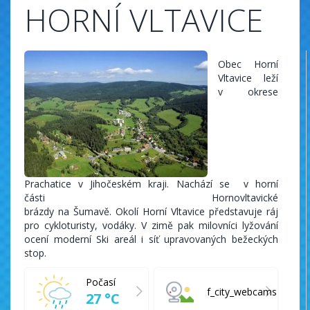
HORNÍ VLTAVICE
Obec Horní
Vltavice leží
v okrese
Prachatice v Jihočeském kraji. Nachází se v horní
části Hornovltavické
brázdy na Šumavě. Okolí Horní Vltavice představuje ráj
pro cykloturisty, vodáky. V zimě pak milovníci lyžování
ocení moderní Ski areál i síť upravovaných bežeckých
stop.
Počasí
f_city_webcams
27 °C