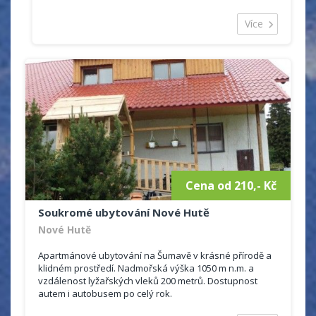
možno využít venkovní posezení a ohniště. Uložení kol
K dispozici kola kola k dispozici
Cyklostezky v okolí cykloturistika
a v zimě lyží je v uzamykatelné garáži.
Více
Další vybavení pokoje:
koupelna se sprchou
Wc
lednice,mikrovlná trouba, dvouplotýnkový vařič,
varná konvice."
Cena léto i zima
550.-Kč/osoba/noc
dítě do 3 let 100.-Kč
dítě od 3 let do 15 let 300 Kč
Cena od 210,- Kč
Soukromé ubytování Nové Hutě
Nové Hutě
Apartmánové ubytování na Šumavě v krásné přírodě a
klidném prostředí. Nadmořská výška 1050 m n.m. a
vzdálenost lyžařských vleků 200 metrů. Dostupnost
autem i autobusem po celý rok.