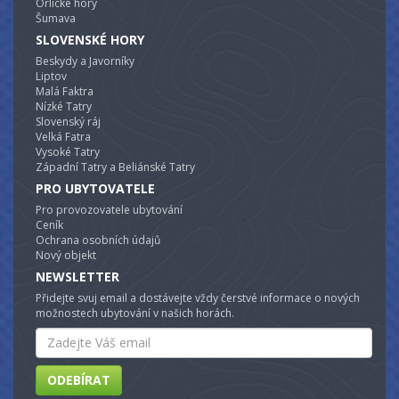
Orlické hory
Šumava
SLOVENSKÉ HORY
Beskydy a Javorníky
Liptov
Malá Faktra
Nízké Tatry
Slovenský ráj
Velká Fatra
Vysoké Tatry
Západní Tatry a Beliánské Tatry
PRO UBYTOVATELE
Pro provozovatele ubytování
Ceník
Ochrana osobních údajů
Nový objekt
NEWSLETTER
Přidejte svuj email a dostávejte vždy čerstvé informace o nových
možnostech ubytování v našich horách.
Email
ODEBÍRAT