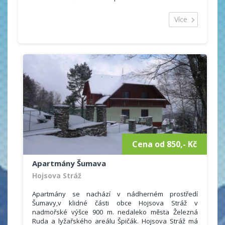
zasněženém Lipně.
Více
Nabízíme Vám ubytování, případně se snídaní nebo
polopenzí. Dominantní rekreační činností v této oblasti
je cykloturistika, rybaření, koupání, vodní sporty, pěší
turistika. V dosahu je tenisové hřiště, petangové hřiště,
volejbalové kurty, sauna, solárium. V dosahu autem je
plavecký bazén, letní kino, diskotéka, bowling.
Cena od 850,- Kč
Apartmány Šumava
Hojsova Stráž
Apartmány se nachází v nádherném prostředí
Šumavy,v klidné části obce Hojsova Stráž v
nadmořské výšce 900 m. nedaleko města Železná
Ruda a lyžařského areálu Špičák. Hojsova Stráž má