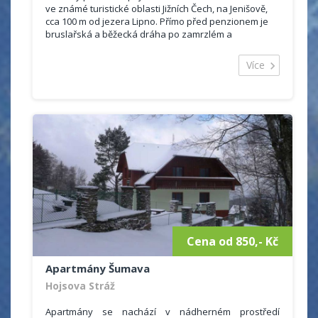
ve známé turistické oblasti Jižních Čech, na Jenišově,
cca 100 m od jezera Lipno. Přímo před penzionem je
bruslařská a běžecká dráha po zamrzlém a
zasněženém Lipně.
Více
Nabízíme Vám ubytování, případně se snídaní nebo
polopenzí. Dominantní rekreační činností v této oblasti
je cykloturistika, rybaření, koupání, vodní sporty, pěší
turistika. V dosahu je tenisové hřiště, petangové hřiště,
volejbalové kurty, sauna, solárium. V dosahu autem je
plavecký bazén, letní kino, diskotéka, bowling.
Cena od 850,- Kč
Apartmány Šumava
Hojsova Stráž
Apartmány se nachází v nádherném prostředí