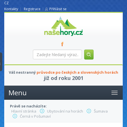
CZ
Kontakty
Registrace
Přihlásit se
nasehory.cz
Zadejte
hledaný
výraz...
t
Váš nestranný
průvodce po českých a slovenských horách
již od roku 2001
Menu
Právě se nacházíte:
Hlavní stránka
Ubytování na horách
Šumava
Černá v Pošumaví