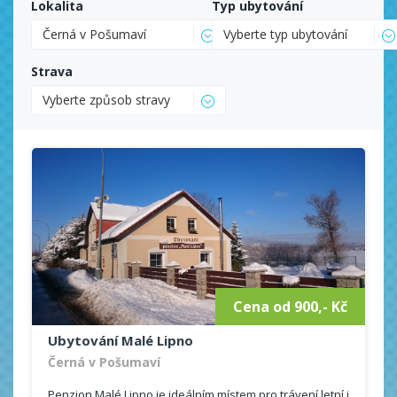
Lokalita
Typ ubytování
Černá v Pošumaví
Vyberte typ ubytování
Strava
Vyberte způsob stravy
Cena od 900,- Kč
Ubytování Malé Lipno
Černá v Pošumaví
Penzion Malé Lipno je ideálním místem pro trávení letní i