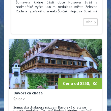
Šumavy,v klidné části obce Hojsova Stráž v
nadmořské výšce 900 m. nedaleko města Železná
Ruda a lyžařského areálu Špičák. Hojsova Stráž má
vynikající polohu mezi hřebenem Královského hvozdu
(Prenet - Můstek - Pancíř) a hraničním hřebenem
Více
Šumavy (Lomnice, Ostrý, Kokrháče, Svaroh, Jezerní
hora). Na oba hřebeny jsou od nás krásné výhledy
stejně tak jako do českého vnitrozemí.
V objektu jsou 4 apartmány. V každém z nich se
nachází obývací pokoj s rozkládací sedací soupravou
a TV, ložnici se třemi lůžky, plně vybavený kuchyňský
kout (el. sporák, rychlovar. konvice, mikovl. trouba,
atd.) a koupelnu se sprchovým koutem a WC.
Po rozložení sedací soupravy a válendy v ložnici je
celková kapacita apartmánu až 6 osob.
V přízemí se nachází úschovna kol a lyží. U domu je
zahrada se zahradním posezením. Možnost
parkování je přímo u objektu. Restarace a obchod
Cena od 8250,- Kč
jsou vzdáleny 5 - 10 minut chůze.
Bavorská chata
Aktální ceník
Špičák
Šumavská chalupa s názvem Bavorská chata se
nachází nedaleko Železné Rudy v klidném prostředí