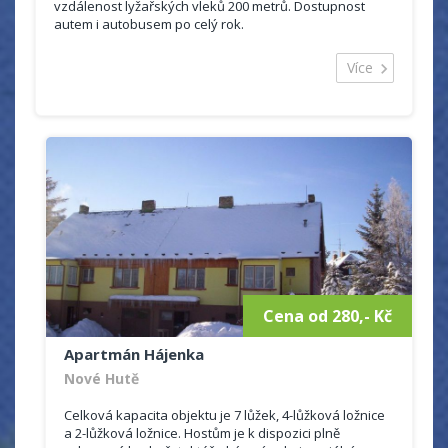
K dispozici kola kola k dispozici
vzdálenost lyžařských vleků 200 metrů. Dostupnost
Cyklostezky v okolí cykloturistika
autem i autobusem po celý rok.
Kapacita:
5 osob (2x ložnice plus přistýlka)
Více
kuchyně ,dvoulůžková ložnice a dvoulůžková
ložnice plus přistýlka, sociální zařízení a sprchový
kout v prvním patře rodinného domu .
úschova lyží a kol.
možnost vlasního stravování.
Smíšený obchod 800m, 3x restaurace do
800m. Autobusová zastávka je 800m od apartmánu.
Parkování u objektu.
Sportovní možnosti:
bazén venkovní, jízda na koni,
lyžařské vleky
Cena od 280,- Kč
Apartmán Hájenka
Nové Hutě
Celková kapacita objektu je 7 lůžek, 4-lůžková ložnice
a 2-lůžková ložnice. Hostům je k dispozici plně