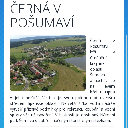
ČERNÁ V
POŠUMAVÍ
Černá v
Pošumaví
leží v
Chráněné
krajinné
oblasti
Šumava
a nachází se
na levém
břehu Lipna
v jeho nejširší části a je svou polohou přirozeným
středem lipenské oblasti. Největší šířka vodní nádrže
vytváří příznivé podmínky pro rekreaci, koupání a vodní
sporty včetně rybaření. V blízkosti je dostupný Národní
park Šumava s dobře značenými turistickými stezkami.