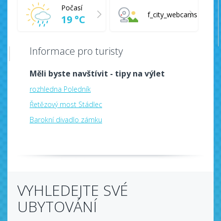
Počasí
f_city_webcams
19 °C
Informace pro turisty
Měli byste navštívit - tipy na výlet
rozhledna Poledník
Řetězový most Stádlec
Barokní divadlo zámku
VYHLEDEJTE SVÉ
UBYTOVÁNÍ