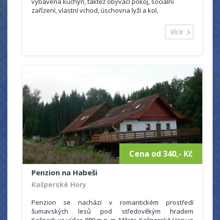
vybavená kuchyň, taktéž obývací pokoj, sociální
zařízení, vlastní vchod, úschovna lyží a kol,
Jakmile se oteplí mohou naši hosté využít zahradu se
Více
zahradním dřevěným nábytkem a krbem.
Aktuální ceník:
Jednotná sazba 280,- Kč za osobu a noc
Slevy neposkytujeme!
Domácí mazlíčci jen po domluvě a za poplatek 80 kč na
den!
Dlouhodobý pronájem není možný!
Minimální doba ubytování 3 dny !
Cena od 340,- Kč
Penzion na Habeši
Kašperské Hory
Penzion se nachází v romantickém prostředí
šumavských lesů pod středověkým hradem
Kašperk ve výšce 880 m n. m. Město Kašperské Hory je