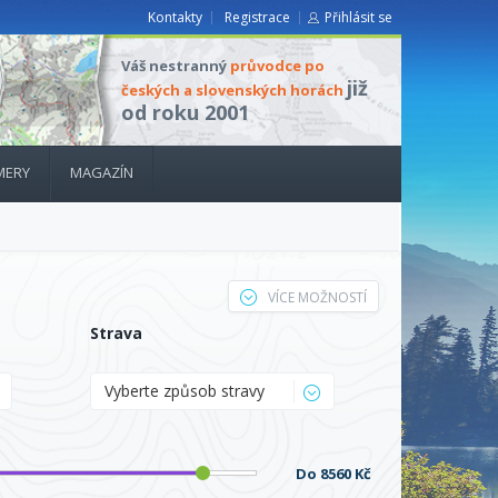
Kontakty
Registrace
Přihlásit se
Váš nestranný
průvodce po
již
českých a slovenských horách
od roku 2001
MERY
MAGAZÍN
VÍCE MOŽNOSTÍ
Strava
Vyberte způsob stravy
Do
8560 Kč