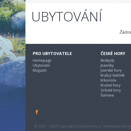
UBYTOVÁNÍ
Žádné
PRO UBYTOVATELE
ČESKÉ HORY
Homepage
Beskydy
Ubytování
Jeseníky
Magazín
Jizerské hory
Kralicý Sněžník
Krkonoše
Krušné hory
Orlické hory
Šumava
© 2001 - 2026 Copyright by NašeHory.cz. Všechna práva vyh