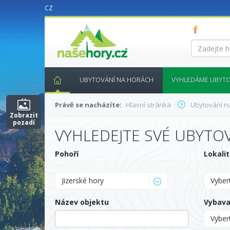
CZ
nasehory.cz
Zadejte
hledaný
výraz...
UBYTOVÁNÍ NA HORÁCH
VYHLEDÁME UBYTO
Právě se nacházíte:
Hlavní stránka
Ubytování n
Zobrazit
pozadí
VYHLEDEJTE SVÉ UBYTO
Pohoří
Lokali
Jizerské hory
Vybert
Název objektu
Vybava
Vyber