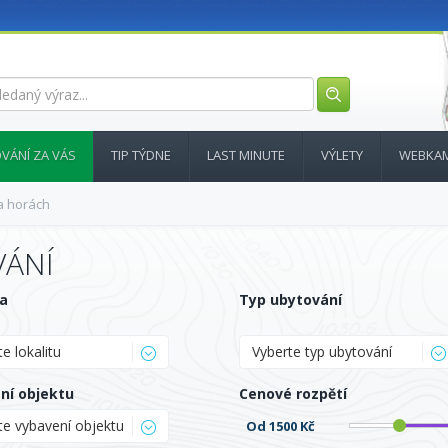
VÁNÍ ZA VÁS
TIP TÝDNE
LAST MINUTE
VÝLETY
WEBKA
a horách
VÁNÍ
ta
Typ ubytování
e lokalitu
Vyberte typ ubytování
ní objektu
Cenové rozpětí
te vybavení objektu
Od
1500 Kč