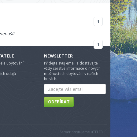
1
nenašli.
1
VATELE
NEWSLETTER
ele ubytování
Přidejte svuj email a dostávejte
vždy čerstvé informace o nových
ích údajů
možnostech ubytování v našich
horách.
Email
ODEBÍRAT
Server hostujeme u
TELE3