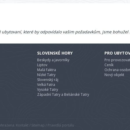
 ubytovaní, které by odpovídalo vašim požadavkům, jsme bohužel 
SLOVENSKÉ HORY
PRO UBYTO
Beskydy a Javorníky
Pro provozovat
Liptov
Ceník
Malá Faktra
Ochrana osobn
Nízké Tatry
Nový objekt
Slovenský ráj
Velká Fatra
Vysoké Tatry
Západní Tatry a Beliánské Tatry
razena. Kontakt / Sitemap / Pravidlá portálu