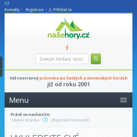
CZ
Kontakty
Registrace
Přihlásit se
nasehory.cz
Zadejte
hledaný
výraz...
t
Váš nestranný
průvodce po českých a slovenských horách
již od roku 2001
Menu
Právě se nacházíte:
Hlavní stránka
Ubytování na horách