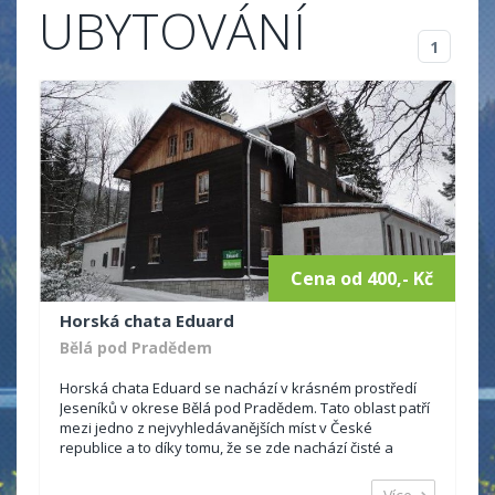
UBYTOVÁNÍ
1
Cena od 400,- Kč
Horská chata Eduard
Bělá pod Pradědem
Horská chata Eduard se nachází v krásném prostředí
Jeseníků v okrese Bělá pod Pradědem. Tato oblast patří
mezi jedno z nejvyhledávanějších míst v České
republice a to díky tomu, že se zde nachází čisté a
ohromující lesy, hory, potůčky. ...