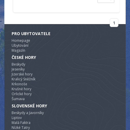
1
PRO UBYTOVATELE
Homepage
Ubytování
Magazín
ČESKÉ HORY
Beskydy
Jeseníky
Jizerské hory
Kralicý Sněžník
Krkonoše
Krušné hory
Orlické hory
Šumava
SLOVENSKÉ HORY
Beskydy a Javorníky
Liptov
Malá Faktra
Nízké Tatry