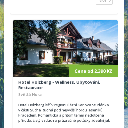
Více
Cena od 2.390 Kč
Hotel Holzberg - Wellness, Ubytování,
Restaurace
Světlá Hora
Hotel Holzberg leží v regionu lázní Karlova Studánka
v části Suchá Rudná pod nejvyšší horou Jeseníků
Pradědem. Romantická a přitom téměř nedotčená
příroda, čistý vzduch a průzračné potůčky, ideální jak
pro rodinnou dovolenou,...