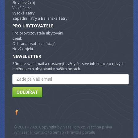
Slovenský ráj
Velká Fatra
Vysoké Tatry
Západní Tatry a Beliánské Tatry
PRO UBYTOVATELE
Pro provozovatele ubytování
Ceník
Ochrana osobních údajů
Nový objekt
NEWSLETTER
Přidejte svuj email a dostávejte vždy čerstvé informace o nových
možnostech ubytování v našich horách.
Email
ODEBÍRAT
© 2001 - 2026 Copyright by NašeHory.cz. Všechna práva
vyhrazena. Kontakt / Sitemap / Pravidlá portálu