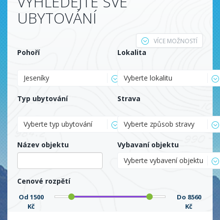
VYHLEDEJTE SVÉ
UBYTOVÁNÍ
VÍCE MOŽNOSTÍ
Pohoří
Lokalita
Jeseníky
Vyberte lokalitu
Typ ubytování
Strava
Vyberte typ ubytování
Vyberte způsob stravy
Název objektu
Vybavaní objektu
Vyberte vybavení objektu
Cenové rozpětí
Od
1500
Do
8560
Kč
Kč