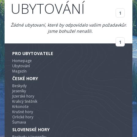
UBYTOVÁNÍ
1
Žádné ubytovaní, které by odpovídalo vašim požadavkům,
jsme bohužel nenašli.
1
PRO UBYTOVATELE
Homepage
Ubytování
Magazín
ČESKÉ HORY
Beskydy
Jeseníky
Jizerské hory
Kralicý Sněžník
Krkonoše
Krušné hory
Orlické hory
Šumava
SLOVENSKÉ HORY
Beskydy a Javorníky