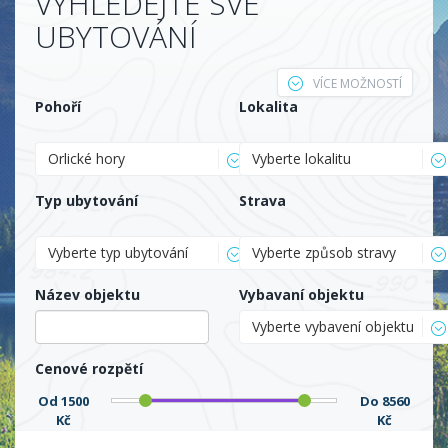
VYHLEDEJTE SVÉ
UBYTOVÁNÍ
VÍCE MOŽNOSTÍ
Pohoří
Lokalita
Orlické hory
Vyberte lokalitu
Typ ubytování
Strava
Vyberte typ ubytování
Vyberte způsob stravy
Název objektu
Vybavaní objektu
Vyberte vybavení objektu
Cenové rozpětí
Od
1500
Do
8560
Kč
Kč