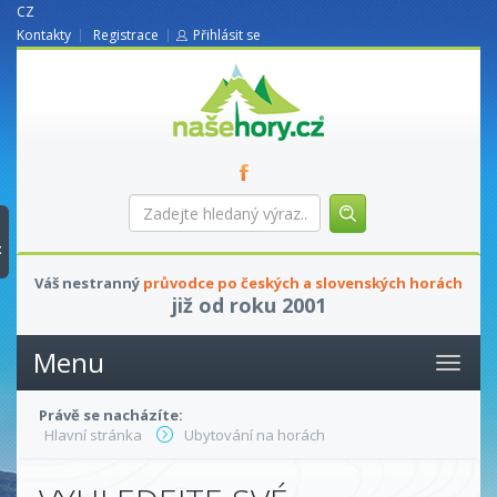
CZ
Kontakty
Registrace
Přihlásit se
nasehory.cz
Zadejte
hledaný
výraz...
t
Váš nestranný
průvodce po českých a slovenských horách
již od roku 2001
Menu
Právě se nacházíte:
Hlavní stránka
Ubytování na horách