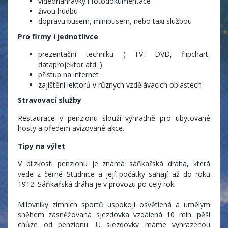
videonahrávky i fotodokumentace
živou hudbu
dopravu busem, minibusem, nebo taxi službou
Pro firmy i jednotlivce
prezentační techniku ( TV, DVD, flipchart,
dataprojektor atd. )
přístup na internet
zajištění lektorů v různých vzdělávacích oblastech
Stravovací služby
Restaurace v penzionu slouží výhradně pro ubytované
hosty a předem avízované akce.
Tipy na výlet
V blízkosti penzionu je známá sáňkařská dráha, která
vede z černé Studnice a její počátky sahají až do roku
1912. Sáňkařská dráha je v provozu po celý rok.
Milovníky zimních sportů uspokojí osvětlená a umělým
sněhem zasněžovaná sjezdovka vzdálená 10 min. pěší
chůze od penzionu. U sjezdovky máme vyhrazenou