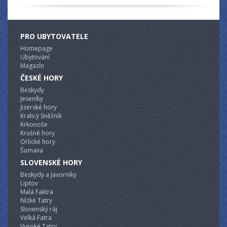
PRO UBYTOVATELE
Homepage
Ubytování
Magazín
ČESKÉ HORY
Beskydy
Jeseníky
Jizerské hory
Kralicý Sněžník
Krkonoše
Krušné hory
Orlické hory
Šumava
SLOVENSKÉ HORY
Beskydy a Javorníky
Liptov
Malá Faktra
Nízké Tatry
Slovenský ráj
Velká Fatra
Vysoké Tatry