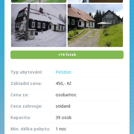
+16 fotek
Typ ubytování:
Penzion
Základní cena:
450,- Kč
Cena za:
osoba/noc
Cena zahrnuje:
snídaně
Kapacita:
39 osob
Min. délka pobytu:
1 noc