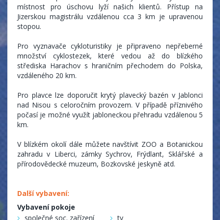
místnost pro úschovu lyží našich klientů. Přístup na
Jizerskou magistrálu vzdálenou cca 3 km je upravenou
stopou.
Pro vyznavače cykloturistiky je připraveno nepřeberné
množství cyklostezek, které vedou až do blízkého
střediska Harachov s hraničním přechodem do Polska,
vzdáleného 20 km.
Pro plavce lze doporučit krytý plavecký bazén v Jablonci
nad Nisou s celoročním provozem. V případě příznivého
počasí je možné využít jabloneckou přehradu vzdálenou 5
km.
V blízkém okolí dále můžete navštívit ZOO a Botanickou
zahradu v Liberci, zámky Sychrov, Frýdlant, Sklářské a
přírodovědecké muzeum, Bozkovské jeskyně atd.
Další vybavení:
Vybavení pokoje
společné soc. zařízení
tv