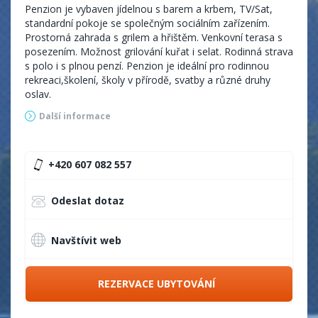
Penzion je vybaven jídelnou s barem a krbem, TV/Sat,
standardní pokoje se společným sociálním zařízením.
Prostorná zahrada s grilem a hřištěm. Venkovní terasa s
posezením. Možnost grilování kuřat i selat. Rodinná strava
s polo i s plnou penzí. Penzion je ideální pro rodinnou
rekreaci,školení, školy v přírodě, svatby a různé druhy
oslav.
Další informace
Celková kapacita lůžek: 39
Přistýlky: 3
+420 607 082 557
Druhy pokojů: 2 lůžkové, 3 lůžkové, 4 lůžkové,
vícelůžkové, apartmá
Odeslat dotaz
Aktuální ceník
Navštívit web
REZERVACE UBYTOVÁNÍ