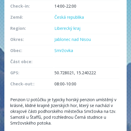
Check-in:
14:00-22:00
Země:
Česká republika
Region:
Liberecký kraj
Okres:
Jablonec nad Nisou
Obec:
Smržovka
Část obce:
GPS:
50.728021, 15.240222
Check-out::
08:00-10:00
Penzion U potůčku je typicky horský penzion umístěný v
krásné, klidné krajině Jizerských hor, který se nachází v
okrajové části podhorského městečka Smržovka na tzv.
Samotě u Štaffů, pod rozhlednou Černá studnice u
Smržovského potoka.