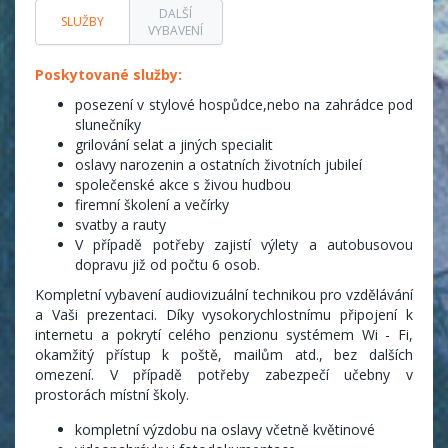
DALŠÍ
SLUŽBY
VYBAVENÍ
Poskytované služby:
posezení v stylové hospůdce,nebo na zahrádce pod
slunečníky
grilování selat a jiných specialit
oslavy narozenin a ostatních životních jubileí
společenské akce s živou hudbou
firemní školení a večírky
svatby a rauty
V případě potřeby zajistí výlety a autobusovou
dopravu již od počtu 6 osob.
Kompletní vybavení audiovizuální technikou pro vzdělávání
a Vaši prezentaci. Díky vysokorychlostnímu připojení k
internetu a pokrytí celého penzionu systémem Wi - Fi,
okamžitý přístup k poště, mailům atd., bez dalších
omezení. V případě potřeby zabezpečí učebny v
prostorách místní školy.
kompletní výzdobu na oslavy včetně květinové