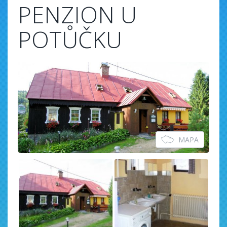
PENZION U
POTŮČKU
MAPA