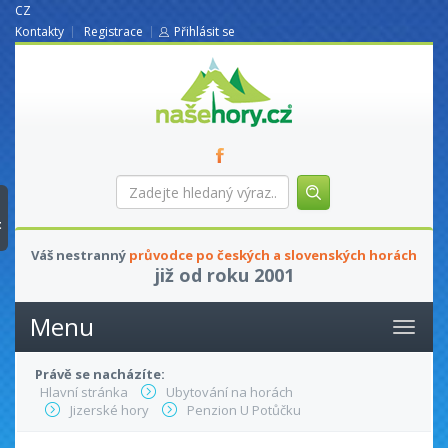
CZ
Kontakty
Registrace
Přihlásit se
nasehory.cz
Zadejte
hledaný
výraz...
t
Váš nestranný
průvodce po českých a slovenských horách
již od roku 2001
Menu
Právě se nacházíte:
Hlavní stránka
Ubytování na horách
Jizerské hory
Penzion U Potůčku