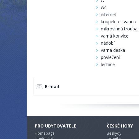
tv
wc
internet
koupelna s vanou
mikrovlnná trouba
varná konvice
nádobí
varná deska
povlečení
lednice
E-mail
PRO UBYTOVATELE
ČESKÉ HORY
Homepage
Beskydy
Ubytování
Jeseníky