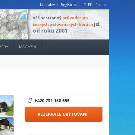
Kontakty
Registrace
Přihlásit se
Váš nestranný
průvodce po
již
českých a slovenských horách
od roku 2001
MERY
MAGAZÍN
+420 731 158 555
REZERVACE UBYTOVÁNÍ