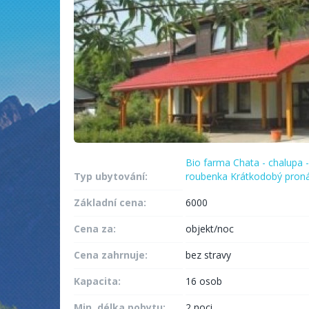
Bio farma
Chata - chalupa -
Typ ubytování:
roubenka
Krátkodobý pron
Základní cena:
6000
Cena za:
objekt/noc
Cena zahrnuje:
bez stravy
Kapacita:
16 osob
Min. délka pobytu:
2 noci