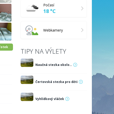
Počasí
18 °C
Webkamery
fotek
TIPY NA VÝLETY
Naučná stezka okolo…
Čertovská stezka pro děti
Vyhlídkový vláček