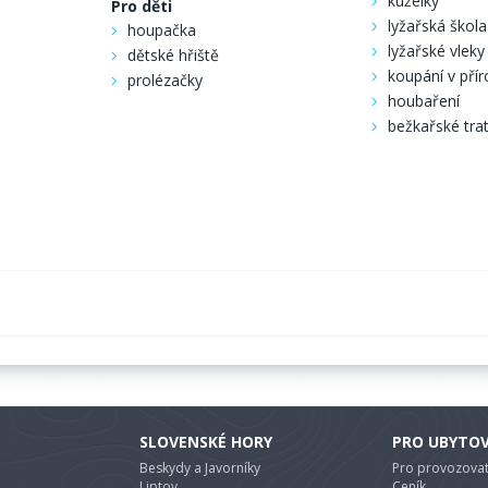
kuželky
Pro děti
lyžařská škola
houpačka
lyžařské vleky
dětské hřiště
koupání v pří
prolézačky
houbaření
bežkařské tra
SLOVENSKÉ HORY
PRO UBYTO
Beskydy a Javorníky
Pro provozovat
Liptov
Ceník