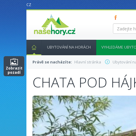
CZ
nasehory.cz
Zadejte
hledaný
výraz...
UBYTOVÁNÍ NA HORÁCH
VYHLEDÁME UBYTO
Právě se nacházíte:
Hlavní stránka
Ubytování n
Zobrazit
pozadí
CHATA POD HÁ