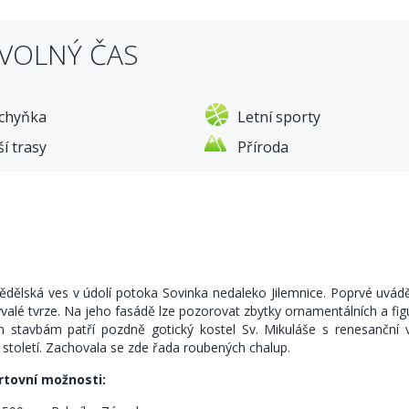
 VOLNÝ ČAS
kt /
ání - na jídlo se dochází do penzionu (je hned vedl
chyňka
Letní sporty
říchodová večeře - 300 Kč.
í trasy
Příroda
7 nocí)
Kč/noc
ka, sauna, sprcha,saunová prostěradla, lehátka) - 500 Kč/1 hodinu
čas).
dělská ves v údolí potoka Sovinka nedaleko Jilemnice. Poprvé uváděn
tním období je k dispozici venkovní krytý bazén – bez poplatku
alé tvrze. Na jeho fasádě lze pozorovat zbytky ornamentálních a figur
stavbám patří pozdně gotický kostel Sv. Mikuláše s renesanční 
 století. Zachovala se zde řada roubených chalup.
ortovní možnosti: