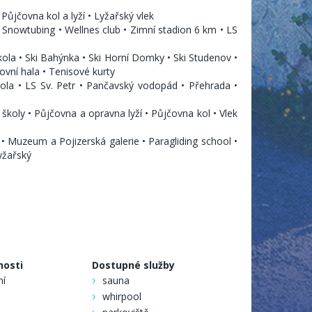
ůjčovna kol a lyží • Lyžařský vlek
 Snowtubing • Wellnes club • Zimní stadion 6 km • LS
kola • Ski Bahýnka • Ski Horní Domky • Ski Studenov •
ovní hala • Tenisové kurty
ola • LS Sv. Petr • Pančavský vodopád • Přehrada •
koly • Půjčovna a opravna lyží • Půjčovna kol • Vlek
 • Muzeum a Pojizerská galerie • Paragliding school •
lyžařský
nosti
Dostupné služby
ní
sauna
whirpool