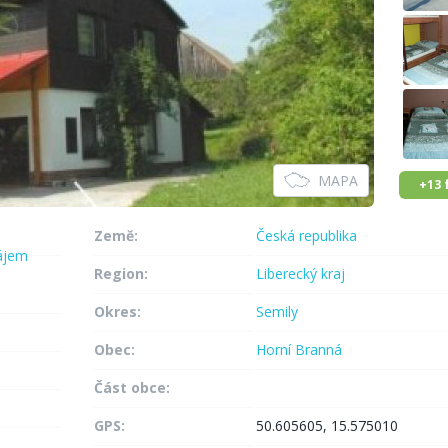
MAPA
+13 
Země:
Česká republika
ájem
Region:
Liberecký kraj
Okres:
Semily
Obec:
Horní Branná
Část obce:
GPS:
50.605605, 15.575010