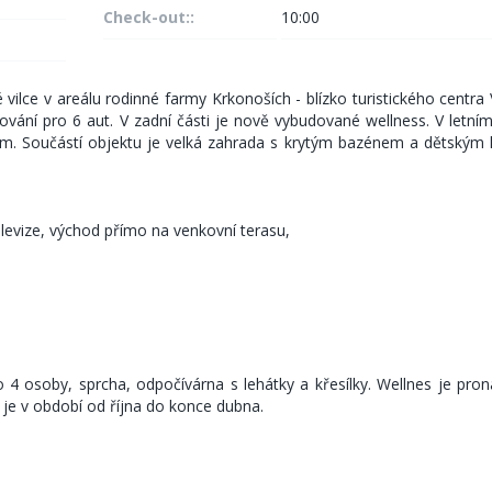
Check-out::
10:00
ilce v areálu rodinné farmy Krkonoších - blízko turistického centra V
ování pro 6 aut. V zadní části je nově vybudované wellness. V letní
em. Součástí objektu je velká zahrada s krytým bazénem a dětským 
 televize, východ přímo na venkovní terasu,
o 4 osoby, sprcha, odpočívárna s lehátky a křesílky. Wellnes je pro
 je v období od října do konce dubna.