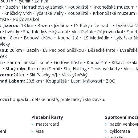
: 500 m • Rybník • Zámek
 • Bazén • Harrachovský zámek • Koupaliště • Krkonošské muzeum • P
• Kněžický Vrch - lyžařské vleky • Koupaliště • Krkonošské muzeum •
etiště • Půjčovna kol
 Jizerou:
18 km • Bazén • Jízdárna • LS Rokytnice nad J. • Lyžařská š
é hvězdy • Spartak- lyžarský areál • Vlek Pašák • Půjčovna kol • Sport
lýn
: 18km • Bobová dráha • Koupaliště • LS Medvědín • Lyžařská šk
Vleky
kou:
20 km • Bazén • LS Pec pod Sněžkou • Běžecké tratě • Lyžařské š
áček
 • Farma Lánská - koně • Golfové hřiště • Koupaliště • Krkavčí skála
 • Starý mlýn Roztoky u Semil • Stáj Hafling • Tenisové kurty • Vlek - 
zerou:
24 km • Ski Paseky n/J. • Vlek-lyžařský
 nad Labem:
30.5 km • Koupaliště • Lesní Království • ZOO
zici houpačku, dětské hřiště, prolézačky i skluzavku.
Platební karty
Sportovní mož
mastercard
bazén venkov
zení
visa
cyklotrasa