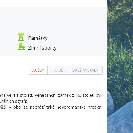
e
Památky
Zimní sporty
SLUŽBY
PRO DĚTI
DALŠÍ VYBAVENÍ
a ve 14. století. Renesanční zámek z 16. století byl
álních sgrafit.
věží. V obci se nachází také novorománská hrobka