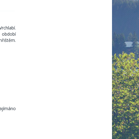
rchlabí.
m období
hřištěm.
najímáno