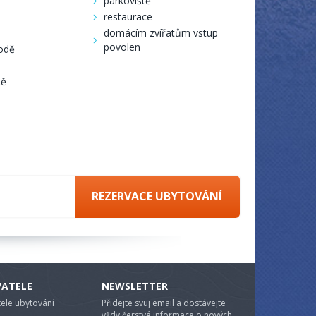
parkoviště
restaurace
domácím zvířatům vstup
povolen
rodě
tě
REZERVACE UBYTOVÁNÍ
VATELE
NEWSLETTER
ele ubytování
Přidejte svuj email a dostávejte
vždy čerstvé informace o nových