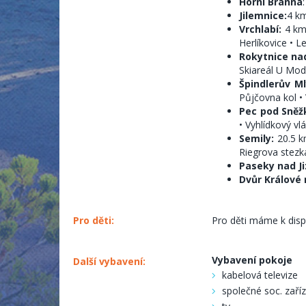
Horní Branná
Jilemnice:
4 km
Vrchlabí:
4 km 
Herlíkovice • L
Rokytnice nad
Skiareál U Modr
Špindlerův M
Půjčovna kol • 
Pec pod Sněž
• Vyhlídkový vl
Semily:
20.5 km
Riegrova stezka
Paseky nad Ji
Dvůr Králové
Pro děti:
Pro děti máme k dispo
Vybavení pokoje
Další vybavení:
kabelová televize
společné soc. zaří