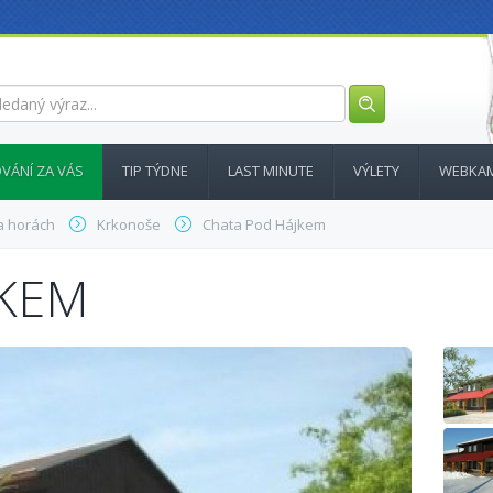
VÁNÍ ZA VÁS
TIP TÝDNE
LAST MINUTE
VÝLETY
WEBKA
a horách
Krkonoše
Chata Pod Hájkem
JKEM