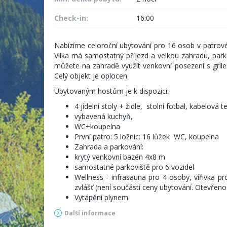
Check-in:
16:00
Nabízíme celoroční ubytování pro 16 osob v patrové v
Vilka má samostatný příjezd a velkou zahradu, park
můžete na zahradě využít venkovní posezení s gril
Celý objekt je oplocen.
Ubytovaným hostům je k dispozici:
4 jídelní stoly + židle, stolní fotbal, kabelová
vybavená kuchyň,
WC+koupelna
První patro: 5 ložnic: 16 lůžek WC, koupelna
Zahrada a parkování:
krytý venkovní bazén 4x8 m
samostatné parkoviště pro 6 vozidel
Wellness - infrasauna pro 4 osoby, vířivka pr
zvlášť (není součástí ceny ubytování. Otevřeno
Vytápění plynem
Další informace