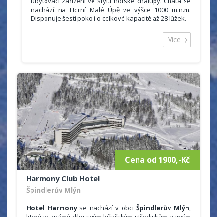
ubytovací zařízení ve stylu horské chalupy. Chata se
nachází na Horní Malé Úpě ve výšce 1000 m.n.m.
Disponuje šesti pokoji o celkové kapacitě až 28 lůžek.
Hosté mohou využít
pohodlnou společenskou místnost s krásným
Více
výhledem do okolí i na dominantní vrchol Sněžky. V
chalupě jsou dvě nové koupelny se sprchou,
prostorná kuchyň s jídelnou, lyžárna, vysoušeč bot a
zbrusu nová sauna.
V letních měsících můžete parkovat hned u chalupy,
kde je k dispozici 5 parkovacích míst. Auta navíc musí
parkovat na placeném parkovišti v Horní Malé Úpě. V
zimě se parkuje pouze na hlavním placeném
parkovišti v Horní Malé Úpě.
Chalupa stojí na tichém osamoceném místě, odkud se
však velmi snadno dostanete nejen do centra Malé
Úpy, ale i na svahy lyžařského centra.
Od loňské sezóny můžete využívat nový interiér,
2 úplně nové koupelny, saunu a větší
Cena od 1900,-Kč
společenskou místnost! Samozřejmostí je
lyžárna a přidali jsme vysoušeč bot.
Harmony Club Hotel
Špindlerův Mlýn
Hotel Harmony
se nachází v obci
Špindlerův Mlýn
,
který je známý díky svým lyžařským střediskům a jiným