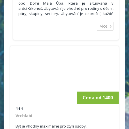
obci Dolní Malá Úpa, která je situována v
srdci Krkonoš. Ubytování je vhodné pro rodiny s dětmi,
páry, skupiny, seniory. Ubytování je celoroční, každé
roční období má své kouzlo.
Objekt se nachází v oblasti Dolní Malá Úpa. Okolí
Více
objektu přímo svádí k dlouhým procházkám v
panenské přírodě Krkonošského národního parku.
Penzion se nachází uprostřed sjezdovky v lyžařském
areálu U kostela, svojí polohou nabízí ideální
podmínky pro aktivní pobyt na horách.
Hosté se mohou ubytovat v 7 pokojích. Součástí
každého pokoje je vlastní sociální zařízení se
sprchovým koutem, toaletou. Součástí ubytování je
restaurace, kde si můžete zaplatit snídani nebo
polopenzi.
Cena od 1400
111
Vrchlabí
Byt je vhodný maximálně pro čtyři osoby.