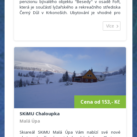
penzionu bývalého objektu "Besedy" v osadě Fořt,
která je součástí lyžařského a rekreačního střediska
Černý Důl v Krkonoších. Ubytování je vhodné pro
rodiny s dětmi, turisty, lyžaře i cykloturisty.
Více
K dispozci jsou 3- čtyřlůžkové pokoje, každý s vlastní
kopelnou a WC, kompletně vybavená kuchyně se
sporákem, troubou, mikrovlnou troubou a varnou
konvicí.
Cena od 153,- Kč
SKiMU Chaloupka
Malá Úpa
Skiareál SKiMU Malá Úpa Vám nabízí své nové