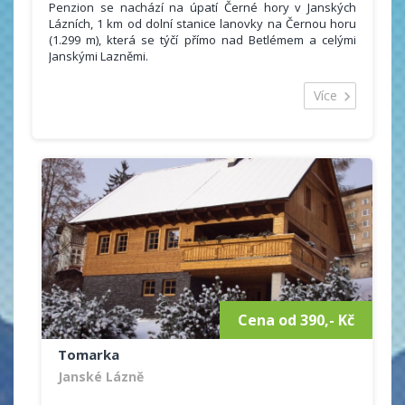
Penzion se nachází na úpatí Černé hory v Janských
Lázních, 1 km od dolní stanice lanovky na Černou horu
(1.299 m), která se týčí přímo nad Betlémem a celými
Janskými Lazněmi.
Nahoru se můžete dostat pěšky, na kole, nebo využít
lanovky. V zimě je to ráj lyžařů i sáňkařů, na Černé hoře
Více
najdete několik hotelů a restaurací, je tam také
rozhledna Panorama.
Jedná se o nejlevnější ubytovací zařízení v Janských
Lázních.
Cena od 390,- Kč
Tomarka
Janské Lázně