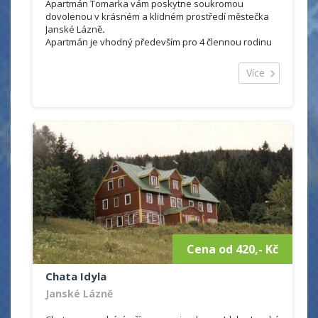
Apartmán Tomarka vám poskytne soukromou
dovolenou v krásném a klidném prostředí městečka
Janské Lázně
.
Apartmán je vhodný především pro 4 člennou rodinu
či skupinu. Celková kapacita objektu jsou 4 lůžka. Je
možno ubytovat se na jednodenní pobyt, víkendový či
Více
prodloužené víkendy.
Vybavení:
plně vybavená kuchyně (jídelní stůl, lednice,
linka
dvě manželské postele
sociální zařízení - wc, umyvadlo, sprchový kout
televizor
Cena od 420,- Kč
Chata Idyla
Janské Lázně