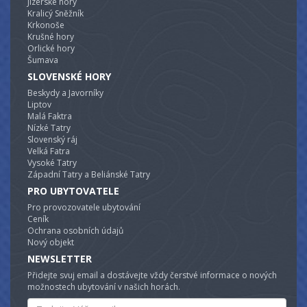
Jizerské hory
Kralicý Sněžník
Krkonoše
Krušné hory
Orlické hory
Šumava
SLOVENSKÉ HORY
Beskydy a Javorníky
Liptov
Malá Faktra
Nízké Tatry
Slovenský ráj
Velká Fatra
Vysoké Tatry
Západní Tatry a Beliánské Tatry
PRO UBYTOVATELE
Pro provozovatele ubytování
Ceník
Ochrana osobních údajů
Nový objekt
NEWSLETTER
Přidejte svuj email a dostávejte vždy čerstvé informace o nových
možnostech ubytování v našich horách.
Email