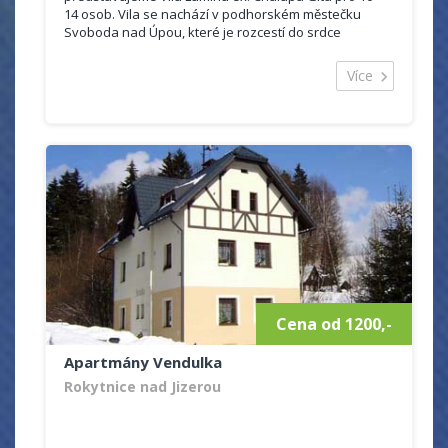
14 osob. Vila se nachází v podhorském městečku
Svoboda nad Úpou, které je rozcestí do srdce
Krkonošských hor.
Více
Cena od 1200,-
Apartmány Vendulka
Rokytnice nad Jizerou