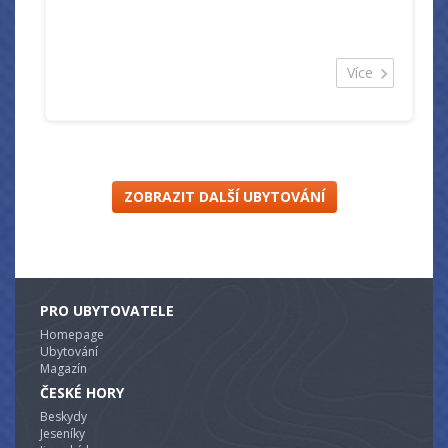
Více
ZOBRAZIT DALŠÍ UBYTOVÁNÍ
PRO UBYTOVATELE
Homepage
Ubytování
Magazín
ČESKÉ HORY
Beskydy
Jeseníky