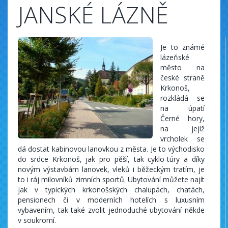
JANSKÉ LÁZNĚ
Je to známé
lázeňské
město na
české straně
Krkonoš,
rozkládá se
na úpatí
Černé hory,
na jejíž
vrcholek se
dá dostat kabinovou lanovkou z města. Je to východisko
do srdce Krkonoš, jak pro pěší, tak cyklo-túry a díky
novým výstavbám lanovek, vleků i běžeckým tratím, je
to i ráj milovníků zimních sportů. Ubytování můžete najít
jak v typických krkonošských chalupách, chatách,
pensionech či v moderních hotelích s luxusním
vybavením, tak také zvolit jednoduché ubytování někde
v soukromí.