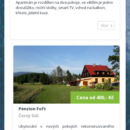
Apartmán je rozdělen na dva pokoje, ve větším je jedno
dvoulůžko, noční stolky, smart TV, vchod na balkon,
křeslo, jídelní kout.
Malý pokoj je u kuchyňského koutu, jsou zde dvě
jednolůžka a okno.
Více
Pokoje a kk nejsou odděleny dveřmi.
Kuchyňský kout s mikrovlnkou, lednicí, vařičem a
základním vybavením.
Je zde také šatna s věšákem, koupelna s vanou a
toaletou, fén na vlasy, želička.
Ručníky a povlečení v ceně.
WIFI zdarma.
Cena od 400,- Kč
Penzion Fořt
Černý Důl
Ubytování v nových pokojích rekonstruovaného