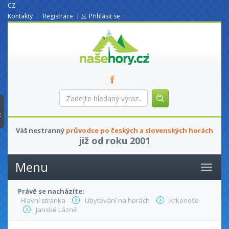
CZ
Kontakty
Registrace
Přihlásit se
nasehory.cz
Zadejte
hledaný
výraz...
t
Váš nestranný
průvodce po českých a slovenských horách
již od roku 2001
Menu
Právě se nacházíte:
Hlavní stránka
Ubytování na horách
Krkonoše
Janské Lázně