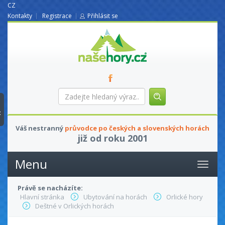
CZ
Kontakty
Registrace
Přihlásit se
nasehory.cz
Zadejte
hledaný
výraz...
t
Váš nestranný
průvodce po českých a slovenských horách
již od roku 2001
Menu
Právě se nacházíte:
Hlavní stránka
Ubytování na horách
Orlické hory
Deštné v Orlických horách