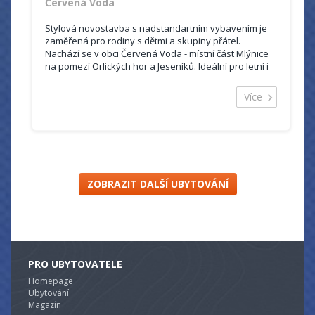
Červená Voda
Stylová novostavba s nadstandartním vybavením je
zaměřená pro rodiny s dětmi a skupiny přátel.
Nachází se v obci Červená Voda - místní část Mlýnice
na pomezí Orlických hor a Jeseníků. Ideální pro letní i
zimní dovolenou.
V blízkosti se nachází spousta atrakcí a zajímavých
Více
výletů, jako jsou např. rozhledny na Suchém Vrchu,
Křížové hoře, Ski resorty Buková Hora (1,5km), Dolní
Morava, přehrada Pastviny apod.
ZOBRAZIT DALŠÍ UBYTOVÁNÍ
PRO UBYTOVATELE
Homepage
Ubytování
Magazín