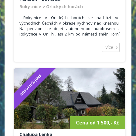
Rokytnice v Orlických horách
Rokytnice v Orlických horách se nachází ve
východních Čechách v okrese Rychnov nad Kněžnou.
Na penzion lze dojet autem nebo autobusem z
Rokytnice v Orl. h., asi 2 km od náměstí směr Horní
Rokytnice odbočka Bartošovice, Říčky.
Rodinný penzion nabízí ubytování s celoročním
Více
provozem. Ubytování je vhodné pro páry, rodiny s
dětmi i menší skupiny.
Pro hosty je k dispozici 3x dvoulůžkový, 1x třílůžkový,
2x čtyřlůžkový pokoj, každý s vlastním sociálním
zařízením (uyvdlo, WC, sprchový kout). Příjemné
DOPORUČUJEME
posezení s přáteli na mansardě s balkonem.
Parkování přímo u ubjektu, dobrá dostupnost i v zimě.
Cena od 1 500,- Kč
Chalupa Lenka