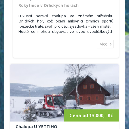
Rokytnice v Orlických horách
Luxusní horská chalupa ve známém středisku
Orlických hor, což ocení milovníci zimních sportů
(bežecké tratě, svah pro děti, sjezdovka - vše v místě).
Hosté se mohou ubytovat ve dvou dvoulůžkových
pokojích a dvou čtyřlůžkových pokojích se společným
sociálním zařízením (2 koupelny, 2 WC). Ubytovaní si
Více
mohou vařit ve společné kuchyňce (lednička, myčka,
mikrovlná trouba, el. trouba, sklokeramická deska,
varná konvice, překapávač na kávu, sendvičovač).
Cena od 13.000,- Kč
Chalupa U YETTIHO