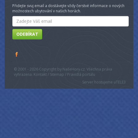
Přidejte svuj email a dostávejte vždy čerstvé informace o nových
možnostech ubytování v našich horách.
Email
ODEBÍRAT
© 2001 - 2026 Copyright by NašeHory.cz. Všechna práva
vyhrazena. Kontakt / Sitemap / Pravidlá portálu
Server hostujeme u
TELE3