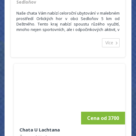
Sedloňov
Naše chata Vám nabízí celoroční ubytování v malebném
prostředí Orlických hor v obci Sedloňov 5 km od
Deštného. Tento kraj nabízí spoustu růzého využití,
mnoho nejen sportovních, ale i odpočinkových aktivit, v
čistém a krásném horském prostředí si jistě každý najde
to svoje.
Více
Sedloňov je též výborná základna pro cyklovýlety po
celých Orlických horách a blízkém okolí. Poblíž chaty je
též zastávka cyklobusů, které cyklisty odvezou po
celém okolí takže je možné podnikat i delší trasy.
Cena od 3700
Chata U Lachtana