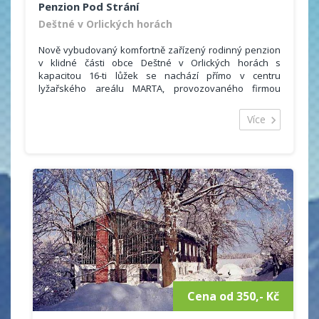
Penzion Pod Strání
Deštné v Orlických horách
Nově vybudovaný komfortně zařízený rodinný penzion
v klidné části obce Deštné v Orlických horách s
kapacitou 16-ti lůžek se nachází přímo v centru
lyžařského areálu MARTA, provozovaného firmou
www.sportprofi.cz, v nadmořské výšce 650 m n.m.
Více
Penzion je vhodný pro letní i zimní rodinnou či kolektivní
rekreaci, rodinné a kolektivní oslavy s využitím
restaurace a slunné jižní terasy.
Penzion je velice dobře situovaný, v zimě přímo od dveří
domu vyrazíte na lyžích ke sjezdovkám či běžeckým
tratím, v létě Vám nabízí ideální výchozí polohu na pěší
turistiku a cykloturistiku.
Cena od 350,- Kč