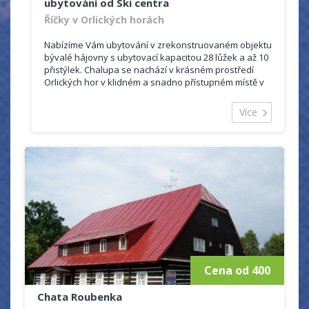
ubytování od Ski centra
Říčky v Orlických horách
Nabízíme Vám ubytování v zrekonstruovaném objektu
bývalé hájovny s ubytovací kapacitou 28 lůžek a až 10
přistýlek. Chalupa se nachází v krásném prostředí
Orlických hor v klidném a snadno přístupném místě v
těsné blízkosti skicentra Říčky s vlastním parkovištěm
přímo u objektu.
Více
Jsme členy společnosti Region Říčky a pro ubytované
poskytujeme v zimním období slevu 20 % na jízdné v
skicentru pro ubytované na 3 a více nocí. V létě slevu
30 % na aktivity lanového parku Říčky.
Cena od 400
Chata Roubenka