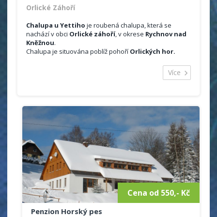
Orlické Záhoří
Chalupa u Yettiho
je roubená chalupa, která se
nachází v obci
Orlické záhoří
, v okrese
Rychnov nad
Kněžnou
.
Chalupa je situována poblíž pohoří
Orlických hor.
Ubytování je možno celoročně, na týden, víkend.
Majitelé pořádají i Silvestrovké pobyty.
Více
Celková kapacita objektu je 10 lůžek ve 3 ložnicích.
Půdorysně je chalupa řešená jako dva samostatné
apartmány.
Ubytování:
2x čtyřlůžkové ložnice + 1x dvoulůžková ložnice
sociální zařízení v přízemí (sprchový kout,
toaleta), 1x toaleta v první patře
vytápění krbovými kamny
plně vybavená kuchyně (nádobí, mikrovlná
trouba, varná konvice, trouba, lednice s
mrazákem, touster)
jídelní kout
satelitní televizor
Cena od 550,- Kč
Penzion Horský pes