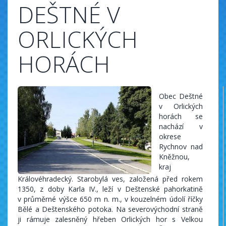
DEŠTNÉ V
ORLICKÝCH
HORÁCH
Obec Deštné
v Orlických
horách se
nachází v
okrese
Rychnov nad
Kněžnou,
kraj
Královéhradecký. Starobylá ves, založená před rokem
1350, z doby Karla IV., leží v Deštenské pahorkatině
v průměrné výšce 650 m n. m., v kouzelném údolí říčky
Bělé a Deštenského potoka. Na severovýchodní straně
ji rámuje zalesněný hřeben Orlických hor s Velkou