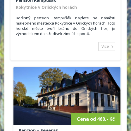
Rokytnice v Orlických horách
Rodinný pension Rampušák najdete na náměstí
malebného městečka Rokytnice v Orlických horách. Toto
horské město tvoří bránu do Orlických hor, je
východiskem do středisek zimních sportů.
Celková ubytovácí kapacita k dispozici je 30 lůžek.
Nabízíme ubytování v jedenácti 2-,3- a 4-lůžkových
Více
pokojích s vlastním sociálním zařízením a TV. Součástí
ubytování jsou lůžkoviny, osuška, ručníky či sprchový
gel.
Možností sportovního vyžití nabízí Orlické hory dostatek
a to i méně zdatným sportovcům bez vlastního
sportovního vybavení - 100 m od pensionu je k dispozici
půjčovna lyží (běžeckých i sjezdových).
Cena od 460,- Kč
Penzion – Severák