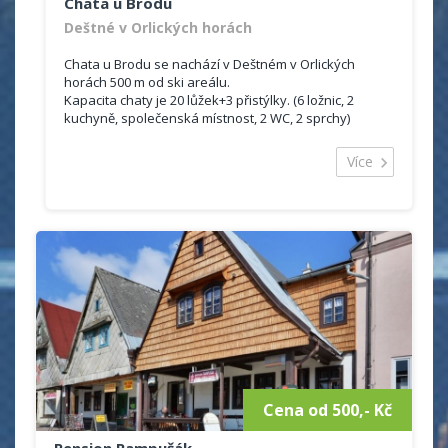
Chata u Brodu
Deštné v Orlických horách
Chata u Brodu se nachází v Deštném v Orlických
horách 500 m od ski areálu.
Kapacita chaty je 20 lůžek+3 přistýlky. (6 ložnic, 2
kuchyně, společenská místnost, 2 WC, 2 sprchy)
Deštné v Orlických horách je oblíbené zimní středisko
Více
s vybudovanou infrastrukturou a velmi dobře
vybavenými sjezdovkami.
Je skvělým místem i pro letní rekreaci v romantické
přírodě Orlických hor s množstvím příležitostí k výletům
za památkami a zajímavými místy.
Cena od 500,- Kč
Pension Rampušák