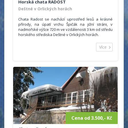
Horská chata RADOST
Deštné v Orlických horách
Chata Radost se nachází uprostřed lesů a krásné
přírody, na úpatí vrchu Špičák na jižní stráni, v
nadmořské výšce 720 m ve vzdálenosti 3 km od středu
horského střediska Deštné v Orlických horách.
Areál tvoří hlavní budova, čtyři plně
vybavené pětilůžkové apartmány (možnost vlastního
Více
vaření) a čtyři dřevěné, celoročně obyvatelné chateky
se sociálním zařízením.
V hlavní budově se nachází 14 pokojů s 51 lůžky (1x1,
2x2, 5x3, 1x4, 3x5, 2x6). Hostům je k dispozici kuchyně,
jídelna (televize, šipky), zásobený bar ( televize,
satelit, kulečník). Sociální zařízení je na patře.
Zajistíme odvoz za kulturním a sportovním vyžitím
(nebo na sjezdovky) naším autobusem (16 Kč/km!),
nebo mikrobusem.
Cena od 3.500,- Kč