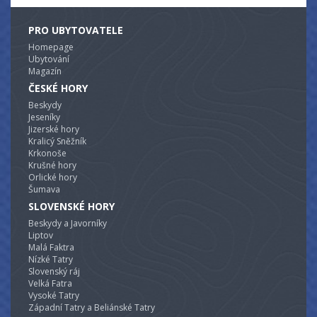
PRO UBYTOVATELE
Homepage
Ubytování
Magazín
ČESKÉ HORY
Beskydy
Jeseníky
Jizerské hory
Kralicý Sněžník
Krkonoše
Krušné hory
Orlické hory
Šumava
SLOVENSKÉ HORY
Beskydy a Javorníky
Liptov
Malá Faktra
Nízké Tatry
Slovenský ráj
Velká Fatra
Vysoké Tatry
Západní Tatry a Beliánské Tatry