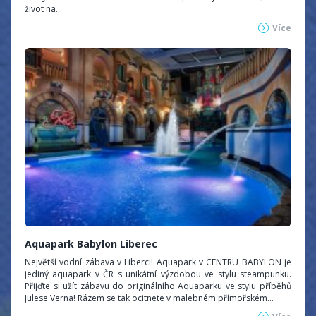
život na...
Více
Aquapark Babylon Liberec
Největší vodní zábava v Liberci! Aquapark v CENTRU BABYLON je
jediný aquapark v ČR s unikátní výzdobou ve stylu steampunku.
Přijďte si užít zábavu do originálního Aquaparku ve stylu příběhů
Julese Verna! Rázem se tak ocitnete v malebném přímořském...