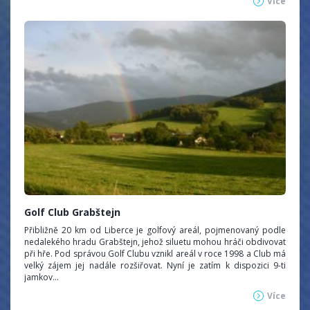
Více
Golf Club Grabštejn
Přibližně 20 km od Liberce je golfový areál, pojmenovaný podle
nedalekého hradu Grabštejn, jehož siluetu mohou hráči obdivovat
při hře. Pod správou Golf Clubu vznikl areál v roce 1998 a Club má
velký zájem jej nadále rozšiřovat. Nyní je zatím k dispozici 9-ti
jamkov...
Více