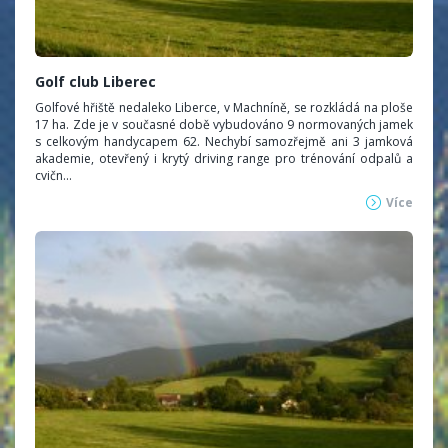
Golf club Liberec
Golfové hřiště nedaleko Liberce, v Machníně, se rozkládá na ploše
17 ha. Zde je v současné době vybudováno 9 normovaných jamek
s celkovým handycapem 62. Nechybí samozřejmě ani 3 jamková
akademie, otevřený i krytý driving range pro trénování odpalů a
cvičn...
Více