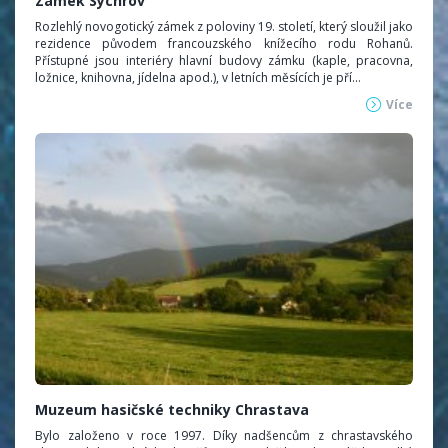
Zámek Sychrov
Rozlehlý novogotický zámek z poloviny 19. století, který sloužil jako
rezidence původem francouzského knížecího rodu Rohanů.
Přístupné jsou interiéry hlavní budovy zámku (kaple, pracovna,
ložnice, knihovna, jídelna apod.), v letních měsících je pří...
Více
Muzeum hasičské techniky Chrastava
Bylo založeno v roce 1997. Díky nadšencům z chrastavského