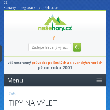
CZ
Kontakty
Registrace
Přihlásit se
nasehory.cz
Zadejte
hledaný
výraz...
t
Váš nestranný
průvodce po českých a slovenských horách
již od roku 2001
Menu
Zpět
TIPY NA VÝLET