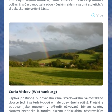
Kouzelným světem bižuterie, jehož atmosféru dokreslují dobové
oděvy, či s Čarovnou zahradou - českým sklem v sedmi stoletích. V
didakticko-interaktivní části...
Více
Curia Vitkov (Wothanburg)
Replika postupně budovaného raně středověkého velmožského
dvorce. Jedná se tedy typově o malé opevněné hradiště. Projekt je
budován jako muzeum v přírodě oživované během sezóny
různými historicko kulturními akcemi přibližujícími návštěvníkům