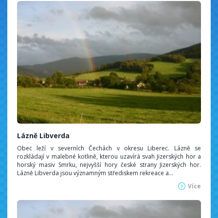
Lázně Libverda
Obec leží v severních Čechách v okresu Liberec. Lázně se
rozkládají v malebné kotlině, kterou uzavírá svah Jizerských hor a
horský masiv Smrku, nejvyšší hory české strany Jizerských hor.
Lázně Libverda jsou významným střediskem rekreace a...
Více