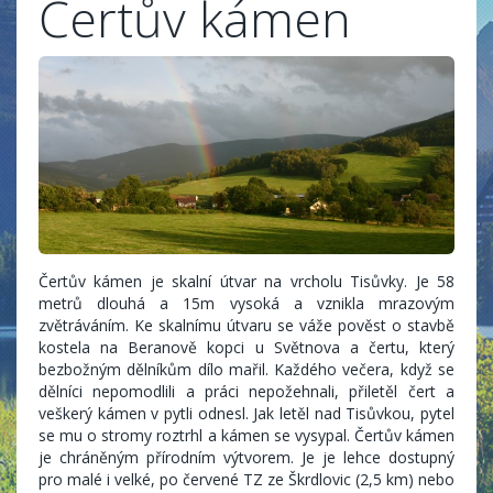
Čertův kámen
Čertův kámen je skalní útvar na vrcholu Tisůvky. Je 58
metrů dlouhá a 15m vysoká a vznikla mrazovým
zvětráváním. Ke skalnímu útvaru se váže pověst o stavbě
kostela na Beranově kopci u Světnova a čertu, který
bezbožným dělníkům dílo mařil. Každého večera, když se
dělníci nepomodlili a práci nepožehnali, přiletěl čert a
veškerý kámen v pytli odnesl. Jak letěl nad Tisůvkou, pytel
se mu o stromy roztrhl a kámen se vysypal. Čertův kámen
je chráněným přírodním výtvorem. Je je lehce dostupný
pro malé i velké, po červené TZ ze Škrdlovic (2,5 km) nebo