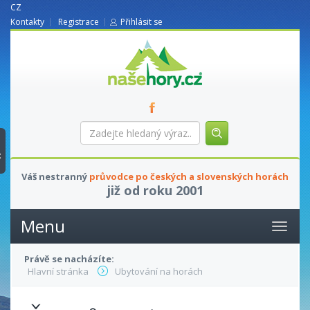
CZ
Kontakty
Registrace
Přihlásit se
nasehory.cz
Zadejte
hledaný
výraz...
t
Váš nestranný
průvodce po českých a slovenských horách
již od roku 2001
Menu
Právě se nacházíte:
Hlavní stránka
Ubytování na horách