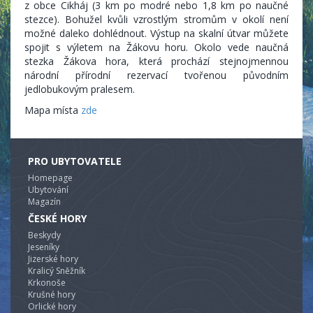
z obce Cikháj (3 km po modré nebo 1,8 km po naučné
stezce). Bohužel kvůli vzrostlým stromům v okolí není
možné daleko dohlédnout. Výstup na skalní útvar můžete
spojit s výletem na Žákovu horu. Okolo vede naučná
stezka Žákova hora, která prochází stejnojmennou
národní přírodní rezervací tvořenou původním
jedlobukovým pralesem.
Mapa místa
zde
PRO UBYTOVATELE
Homepage
Ubytování
Magazín
ČESKÉ HORY
Beskydy
Jeseníky
Jizerské hory
Kralicý Sněžník
Krkonoše
Krušné hory
Orlické hory