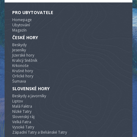
PRO UBYTOVATELE
Homepage
Ubytování
Magazín
ČESKÉ HORY
Beskydy
Jeseníky
Jizerské hory
Kralicý Sněžník
Krkonoše
Krušné hory
Orlické hory
Šumava
SLOVENSKÉ HORY
Beskydy a Javorníky
Liptov
Malá Faktra
Nízké Tatry
Slovenský ráj
Velká Fatra
Vysoké Tatry
Západní Tatry a Beliánské Tatry