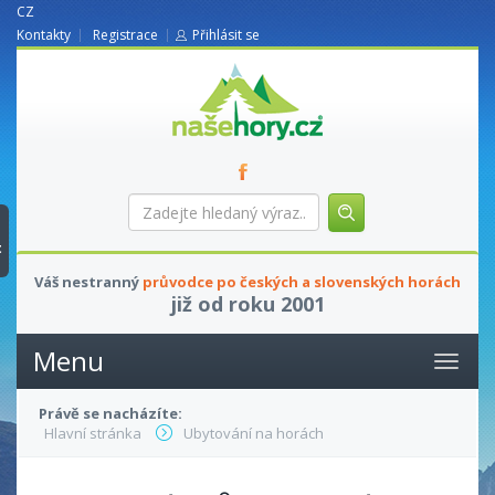
CZ
Kontakty
Registrace
Přihlásit se
nasehory.cz
Zadejte
hledaný
výraz...
t
Váš nestranný
průvodce po českých a slovenských horách
již od roku 2001
Menu
Právě se nacházíte:
Hlavní stránka
Ubytování na horách