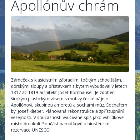
Apollónův chrám
Zámeček s klasicistním zábradlím, točitým schodištěm,
dórskými sloupy a přístavkem s bytem vybudoval v letech
1817 až 1819 architekt Josef Kornhäusel. Je zdoben
širokým plastickým vlisem s motivy řecké báje o
Apollónovi, skupinou amoretů a sochami múz. Sochařem
byl Josef Klieber. Plánovaná rekonstrukce a zpřístupnění
veřejnosti. V současnosti využívané spíš jako vyhlídkové
místo do okolí. Součást památkové a biosférické
rezervace UNESCO