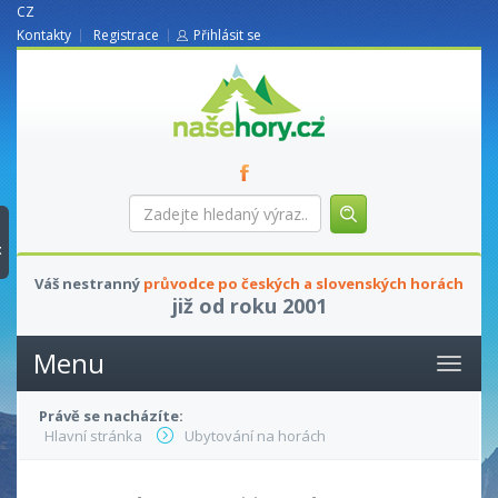
CZ
Kontakty
Registrace
Přihlásit se
nasehory.cz
Zadejte
hledaný
výraz...
t
Váš nestranný
průvodce po českých a slovenských horách
již od roku 2001
Menu
Právě se nacházíte:
Hlavní stránka
Ubytování na horách