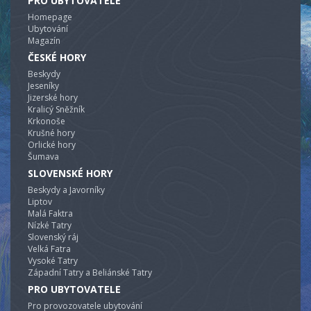
PRO UBYTOVATELE
Homepage
Ubytování
Magazín
ČESKÉ HORY
Beskydy
Jeseníky
Jizerské hory
Kralicý Sněžník
Krkonoše
Krušné hory
Orlické hory
Šumava
SLOVENSKÉ HORY
Beskydy a Javorníky
Liptov
Malá Faktra
Nízké Tatry
Slovenský ráj
Velká Fatra
Vysoké Tatry
Západní Tatry a Beliánské Tatry
PRO UBYTOVATELE
Pro provozovatele ubytování