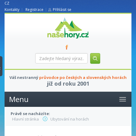
CZ
Kontakty
Registrace
Přihlásit se
nasehory.cz
Zadejte
hledaný
výraz...
t
Váš nestranný
průvodce po českých a slovenských horách
již od roku 2001
Menu
Právě se nacházíte:
Hlavní stránka
Ubytování na horách