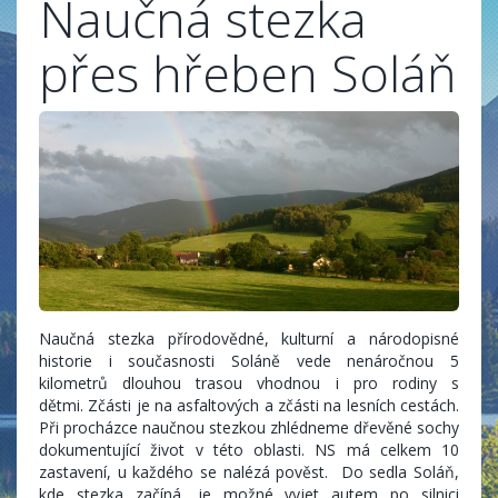
Naučná stezka
přes hřeben Soláň
Naučná stezka přírodovědné, kulturní a národopisné
historie i současnosti Soláně vede nenáročnou 5
kilometrů dlouhou trasou vhodnou i pro rodiny s
dětmi. Zčásti je na asfaltových a zčásti na lesních cestách.
Při procházce naučnou stezkou zhlédneme dřevěné sochy
dokumentující život v této oblasti. NS má celkem 10
zastavení, u každého se nalézá pověst. Do sedla Soláň,
kde stezka začíná, je možné vyjet autem po silnici