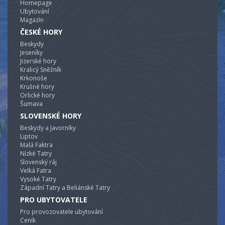
Homepage
Ubytování
Magazín
ČESKÉ HORY
Beskydy
Jeseníky
Jizerské hory
Kralicý Sněžník
Krkonoše
Krušné hory
Orlické hory
Šumava
SLOVENSKÉ HORY
Beskydy a Javorníky
Liptov
Malá Faktra
Nízké Tatry
Slovenský ráj
Velká Fatra
Vysoké Tatry
Západní Tatry a Beliánské Tatry
PRO UBYTOVATELE
Pro provozovatele ubytování
Ceník