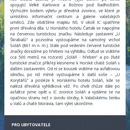
spojující Velké Karlovice a Rožnov pod Radhoštěm.
Výchozím bodem výletu je dřevěná zvonice, ve které je
umístěno informační centrum a galerie valašských
umělců. Zde obdržíme mapku NS. V okolí IC spatříme
první dřevěná díla. U Horského hotelu Čarták se napojíme
na červenou turistickou značku. Následuje zastavení „U
Škrabalů“ a pozvolna vystoupáme na samotný vrchol
Soláň (861 m n. m.). Stále pod vedením červené turistické
značky dorazíme po hřebeni na vyhlídku. Odtud se vrátíme
cca 500 metrů na rozcestí „Soláň - hřeben“ a po žluté
turistické značce příkřeji klesneme k Horské chatě Soláň s
dalším zastavením. Od ní se kousek vrátíme na asfaltovou
silničku, po níž mírně vystoupáme k další soše – „U
Korytářů“ a posléze k Horskému hotelu Soláň, kde se
nalézá dřevěná vyhlídková věž. Po chvíli chůze dále po
asfaltce jsme opět u IC zvonice Soláň a vydáme se na
opačnou stranu než v úvodu stezky, k Valašskému šenku
u Valů a chatě Moravia, tam výlet ukončíme.
PRO UBYTOVATELE