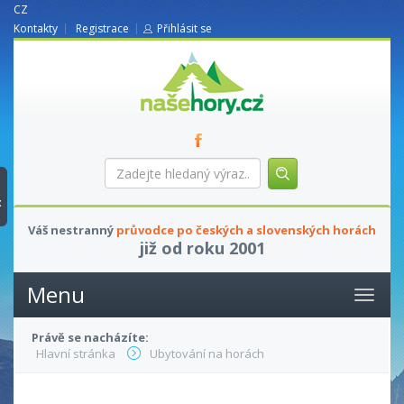
CZ
Kontakty
Registrace
Přihlásit se
nasehory.cz
Zadejte
hledaný
výraz...
t
Váš nestranný
průvodce po českých a slovenských horách
již od roku 2001
Menu
Právě se nacházíte:
Hlavní stránka
Ubytování na horách