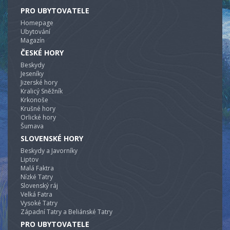
PRO UBYTOVATELE
Homepage
Ubytování
Magazín
ČESKÉ HORY
Beskydy
Jeseníky
Jizerské hory
Kralicý Sněžník
Krkonoše
Krušné hory
Orlické hory
Šumava
SLOVENSKÉ HORY
Beskydy a Javorníky
Liptov
Malá Faktra
Nízké Tatry
Slovenský ráj
Velká Fatra
Vysoké Tatry
Západní Tatry a Beliánské Tatry
PRO UBYTOVATELE