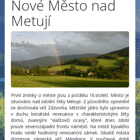
Nové Město nad
Metují
První zmínky o měste jsou z počátku 16.století. Město je
situováno nad údolím řeky Metuje. Z původního opevnění
se dochovala věž Zázvorka. Městské jádro bylo upraveno
v duchu benátské renesance s charakteristickými štíty
domů, zvannými "vlaštovčí ocasy", které dnes zdobí
pouze severozápadní frontu náměstí. Na místě bývalého
hradu vznikl hodnotný renesanční zámek. Siluetě města
dominuje zámecká věž Máselnice. V současné době