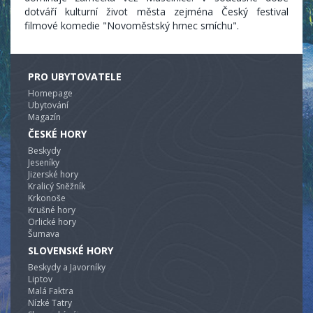
dotváří kulturní život města zejména Český festival
filmové komedie "Novoměstský hrnec smíchu".
PRO UBYTOVATELE
Homepage
Ubytování
Magazín
ČESKÉ HORY
Beskydy
Jeseníky
Jizerské hory
Kralicý Sněžník
Krkonoše
Krušné hory
Orlické hory
Šumava
SLOVENSKÉ HORY
Beskydy a Javorníky
Liptov
Malá Faktra
Nízké Tatry