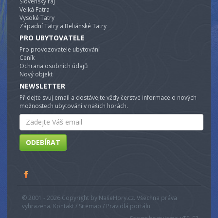
Slovenský ráj
Velká Fatra
Vysoké Tatry
Západní Tatry a Beliánské Tatry
PRO UBYTOVATELE
Pro provozovatele ubytování
Ceník
Ochrana osobních údajů
Nový objekt
NEWSLETTER
Přidejte svuj email a dostávejte vždy čerstvé informace o nových
možnostech ubytování v našich horách.
Email
ODEBÍRAT
© 2001 - 2026 Copyright by NašeHory.cz. Všechna práva
vyhrazena. Kontakt / Sitemap / Pravidlá portálu