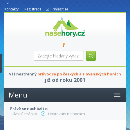
CZ
Kontakty
Registrace
Přihlásit se
nasehory.cz
Zadejte
hledaný
výraz...
t
Váš nestranný
průvodce po českých a slovenských horách
již od roku 2001
Menu
Právě se nacházíte:
Hlavní stránka
Ubytování na horách