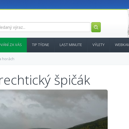
VÁNÍ ZA VÁS
TIP TÝDNE
LAST MINUTE
VÝLETY
WEBKA
a horách
echtický špičák