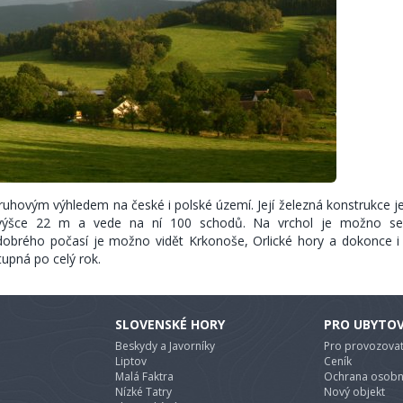
 kruhovým výhledem na české i polské území. Její železná konstrukce j
 výšce 22 m a vede na ní 100 schodů. Na vrchol je možno se
dobrého počasí je možno vidět Krkonoše, Orlické hory a dokonce i 
tupná po celý rok.
SLOVENSKÉ HORY
PRO UBYTO
Beskydy a Javorníky
Pro provozovat
Liptov
Ceník
Malá Faktra
Ochrana osobn
Nízké Tatry
Nový objekt