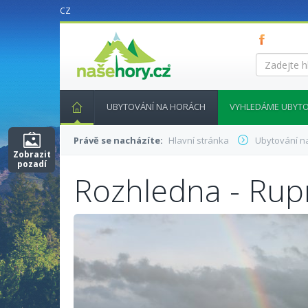
CZ
nasehory.cz
Zadejte
hledaný
výraz...
UBYTOVÁNÍ NA HORÁCH
VYHLEDÁME UBYTO
Právě se nacházíte:
Hlavní stránka
Ubytování n
Zobrazit
pozadí
Rozhledna - Rupr