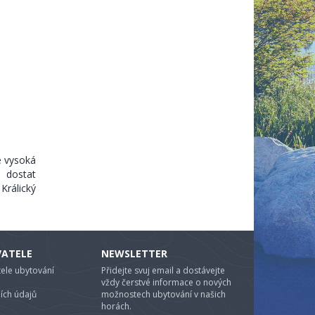
e vysoká
 dostat
Králický
VATELE
NEWSLETTER
ele ubytování
Přidejte svuj email a dostávejte
vždy čerstvé informace o nových
ích údajů
možnostech ubytování v našich
horách.