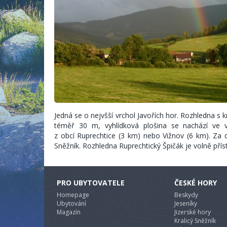
Jedná se o nejvšší vrchol Javořích hor. Rozhledna s
téměř 30 m, vyhlídková plošina se nachází ve
z obcí Ruprechtice (3 km) nebo Vižnov (6 km). Za 
Sněžník. Rozhledna Ruprechtický Špičák je volně přís
PRO UBYTOVATELE
ČESKÉ HORY
Homepage
Beskydy
Ubytování
Jeseníky
Magazín
Jizerské hory
Kralicý Sněžník