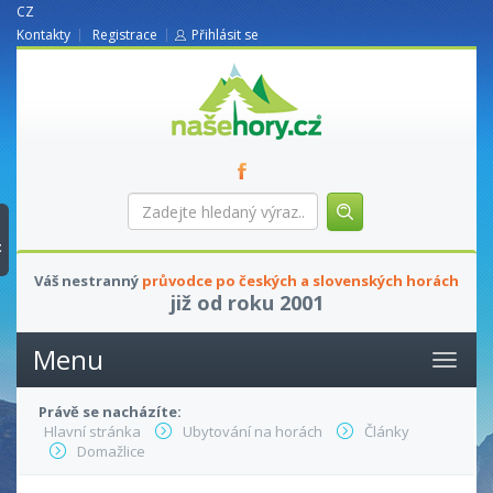
CZ
Kontakty
Registrace
Přihlásit se
nasehory.cz
Zadejte
hledaný
výraz...
t
Váš nestranný
průvodce po českých a slovenských horách
již od roku 2001
Menu
Právě se nacházíte:
Hlavní stránka
Ubytování na horách
Články
Domažlice