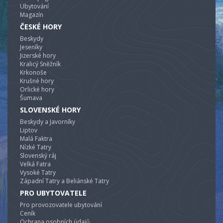
Ubytování
Magazín
ČESKÉ HORY
Beskydy
Jeseníky
Jizerské hory
Kralicý Sněžník
Krkonoše
Krušné hory
Orlické hory
Šumava
SLOVENSKÉ HORY
Beskydy a Javorníky
Liptov
Malá Faktra
Nízké Tatry
Slovenský ráj
Velká Fatra
Vysoké Tatry
Západní Tatry a Beliánské Tatry
PRO UBYTOVATELE
Pro provozovatele ubytování
Ceník
Ochrana osobních údajů