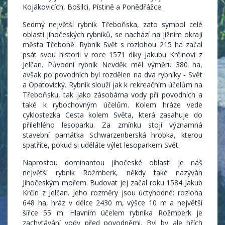
Kojákovicích, Bošilci, Pístině a Ponědřážce.
Sedmý největší rybník Třeboňska, zato symbol celé
oblasti jihočeských rybníků, se nachází na jižním okraji
města Třeboně. Rybník Svět s rozlohou 215 ha začal
psát svou historii v roce 1571 díky Jakubu Krčinovi z
Jelčan. Původní rybník Nevděk měl výměru 380 ha,
avšak po povodních byl rozdělen na dva rybníky - Svět
a Opatovický. Rybník slouží jak k rekreačním účelům na
Třeboňsku, tak jako zásobárna vody při povodních a
také k rybochovným účelům. Kolem hráze vede
cyklostezka Cesta kolem Světa, která zasahuje do
přilehlého lesoparku. Za zmínku stojí významná
stavební památka Schwarzenberská hrobka, kterou
spatříte, pokud si uděláte výlet lesoparkem Svět.
Naprostou dominantou jihočeské oblasti je náš
největší rybník Rožmberk, někdy také nazýván
Jihočeským mořem. Budovat jej začal roku 1584 Jakub
Krčín z Jelčan. Jeho rozměry jsou úctyhodné: rozloha
648 ha, hráz v délce 2430 m, výšce 10 m a největší
šířce 55 m. Hlavním účelem rybníka Rožmberk je
zachytávání vody před povodněmi. Byl by ale hřích