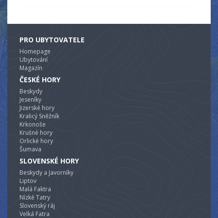
PRO UBYTOVATELE
Homepage
Ubytování
Magazín
ČESKÉ HORY
Beskydy
Jeseníky
Jizerské hory
Kralicý Sněžník
Krkonoše
Krušné hory
Orlické hory
Šumava
SLOVENSKÉ HORY
Beskydy a Javorníky
Liptov
Malá Faktra
Nízké Tatry
Slovenský ráj
Velká Fatra