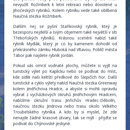
nevyužít Rožmberk k letní rekreaci nebo dovolené u
Jihočeských rybníků. Kolem rybníku vede také oblíbená
Naučná stezka Rožmberk.
Dalším nej se pyšní Staňkovský rybník, kteý je
bezesporu nejdelší a svým objemem také největší v síti
Třeboňských rybníků. Krásnou scenérii nabízí také
rybník Mydlák, který je co by kamenem dohodil od
překrásného zámku Hluboká nad Vltavou. Poblíž města
Tábor pak najdete rybník Jordán.
Pokud vás omrzí vodnaté plochy, můžete si vyjít na
turistický výlet po Kaplicku nebo se podívat do míst,
kde sídlili naši keltští předkové do Slepičích hor. Další
turistické a cyklo výlety nabízí Naučná stezka Greenway
kolem Jindřichova Hradce, a abyste si mohli opravdu
vybrat z vycházkových okruhů Jindřichovým Hradcem,
nabízíme okružní trasu Jinřichův Hradec-Děbolín,
naučnou stezku Jindrova nebo trasu okolo Velkého
Troubelského rybníka. A kdo by si myslel, že zde
nenajde žádné krasové útvary, tak se mýlí - přijďte se
podívat do Chýnovské jeskyně.