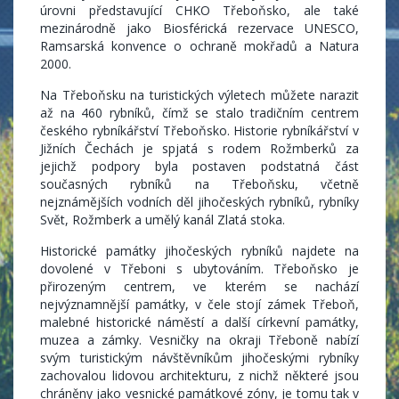
úrovni představující CHKO Třeboňsko, ale také
mezinárodně jako Biosférická rezervace UNESCO,
Ramsarská konvence o ochraně mokřadů a Natura
2000.
Na Třeboňsku na turistických výletech můžete narazit
až na 460 rybníků, čímž se stalo tradičním centrem
českého rybníkářství Třeboňsko. Historie rybníkářství v
Jižních Čechách je spjatá s rodem Rožmberků za
jejichž podpory byla postaven podstatná část
současných rybníků na Třeboňsku, včetně
nejznámějších vodních děl jihočeských rybníků, rybníky
Svět, Rožmberk a umělý kanál Zlatá stoka.
Historické památky jihočeských rybníků najdete na
dovolené v Třeboni s ubytováním. Třeboňsko je
přirozeným centrem, ve kterém se nachází
nejvýznamnější památky, v čele stojí zámek Třeboň,
malebné historické náměstí a další církevní památky,
muzea a zámky. Vesničky na okraji Třeboně nabízí
svým turistickým návštěvníkům jihočeskými rybníky
zachovalou lidovou architekturu, z nichž některé jsou
chráněny jako vesnické památkové zóny, je tomu tak v