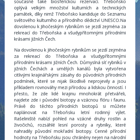
současně také biosférickou rezervací. Třeboňsko
oplývá velkým množství kulturních a technických
památek, díky nimž Třeboňsko kandiduje do Seznamu
světového kulturního a přírodního dědictví UNESCO.Na
dovolenou k Jihočeským rybníkům se jezdí zejména za
rekreací do Třeboňska a všudypřítomnými přírodními
krásami Jižních Čech.
Na dovolenou k Jihočeským rybníkům se jezdí zejména
za rekreací do Třeboňska a všudypřítomnými
přírodními krásami Jižních Čech. Důmyslná síť rybníků v
jižních Čechách a umělých kanálů byla vytvořena
citlivými krajinářskými zásahy do původních přírodních
podmínek, které se nijak škodlivě neprojevily a jsou
příkladem rovnováhy mezi přírodou a lidskou činností. I
přesto, že zde lidé krajinu mnohokrát přetvářeli,
najdete zde i původní biotopy a vzácnou flóru i faunu.
Právě do těchto přírodních biotopů si můžete
naplánovat na Třeboňsku letní rodinný výlet.
Rašeliniště nabízí pohled na vzácné druhy rostlin a
živočichů, rozsáhlé lesní porosty a rybníky, které
nahradily původní mokřadní biotopy. Cenné přírodní
hodnoty na Třeboňsku jsou chráněny nejen na národní