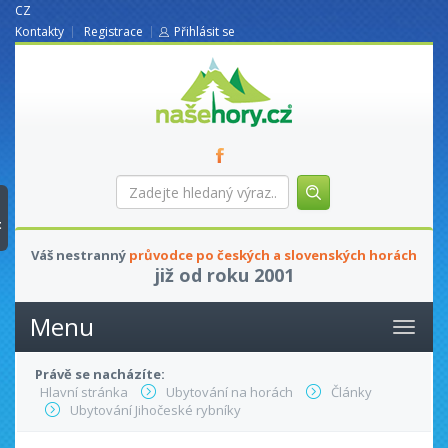
CZ
Kontakty
Registrace
Přihlásit se
nasehory.cz
Zadejte
hledaný
výraz...
t
Váš nestranný
průvodce po českých a slovenských horách
již od roku 2001
Menu
Právě se nacházíte:
Hlavní stránka
Ubytování na horách
Články
Ubytování Jihočeské rybníky