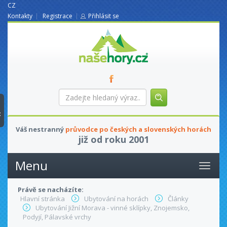
CZ
Kontakty
Registrace
Přihlásit se
nasehory.cz
Zadejte
hledaný
výraz...
t
Váš nestranný
průvodce po českých a slovenských horách
již od roku 2001
Menu
Právě se nacházíte:
Hlavní stránka
Ubytování na horách
Články
Ubytování Jižní Morava - vinné sklípky, Znojemsko,
Podyjí, Pálavské vrchy