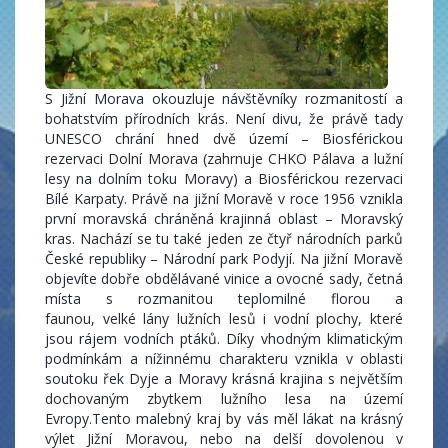
S Jižní Morava okouzluje návštěvníky rozmanitostí a
bohatstvím přírodních krás. Není divu, že právě tady
UNESCO chrání hned dvě území – Biosférickou
rezervaci Dolní Morava (zahrnuje CHKO Pálava a lužní
lesy na dolním toku Moravy) a Biosférickou rezervaci
Bílé Karpaty. Právě na jižní Moravě v roce 1956 vznikla
první moravská chráněná krajinná oblast – Moravský
kras. Nachází se tu také jeden ze čtyř národních parků
České republiky – Národní park Podyjí. Na jižní Moravě
objevíte dobře obdělávané vinice a ovocné sady, četná
místa s rozmanitou teplomilné florou a
faunou, velké lány lužních lesů i vodní plochy, které
jsou rájem vodních ptáků. Díky vhodným klimatickým
podmínkám a nížinnému charakteru vznikla v oblasti
soutoku řek Dyje a Moravy krásná krajina s největším
dochovaným zbytkem lužního lesa na území
Evropy.Tento malebný kraj by vás měl lákat na krásný
výlet Jižní Moravou, nebo na delší dovolenou v