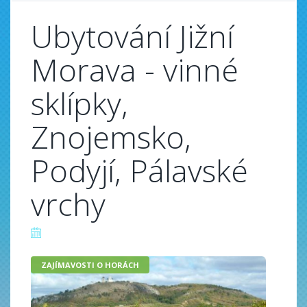
Ubytování Jižní
Morava - vinné
sklípky,
Znojemsko,
Podyjí, Pálavské
vrchy
ZAJÍMAVOSTI O HORÁCH