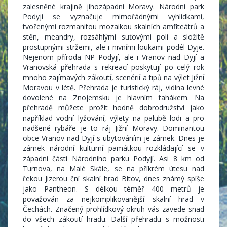
zalesněné krajině jihozápadní Moravy. Národní park
Podyjí se vyznačuje mimořádnými vyhlídkami,
tvořenými rozmanitou mozaikou skalních amfiteátrů a
stěn, meandry, rozsáhlými suťovými poli a složitě
prostupnými stržemi, ale i nivními loukami podél Dyje.
Nejenom příroda NP Podyjí, ale i Vranov nad Dyjí a
Vranovská přehrada s rekreací poskytují po celý rok
mnoho zajímavých zákoutí, scenérií a tipů na výlet Jižní
Moravou v létě. Přehrada je turistický ráj, vidina levné
dovolené na Znojemsku je hlavním tahákem. Na
přehradě můžete prožít hodně dobrodružství jako
například vodní lyžování, výlety na palubě lodi a pro
nadšené rybáře je to ráj Jižní Moravy. Dominantou
obce Vranov nad Dyjí s ubytováním je zámek. Dnes je
zámek národní kulturní památkou rozkládající se v
západní části Národního parku Podyjí. Asi 8 km od
Turnova, na Malé Skále, se na příkrém útesu nad
řekou Jizerou ční skalní hrad Bítov, dnes známý spíše
jako Pantheon. S délkou téměř 400 metrů je
považován za nejkomplikovanější skalní hrad v
Čechách. Značený prohlídkový okruh vás zavede snad
do všech zákoutí hradu. Další přehradu s možnosti