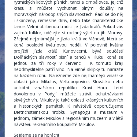
rytmických lidových písních, tanci a cimbálovce, jejichž
krásu si můžete vychutnat plnými doušky na
moravských národopisných slavnostech. Řadí se do něj
i skanzeny, řemeslné dílny, nebo také charakteristické
tance. Velmi oblíbenou tradicí je Jízda králů. Pokud vás
zajímá folklor, udělejte si rodinný výlet na jih Moravy.
Zřejmě nejznámější je jízda králů ve Vlčnově, která se
koná poslední květnovou neděli. V polovině května
projíždí jízda králů Kunovicemi, bývá součástí
Dolňáckých slavností písní a tanců v Hluku, koná se
jednou za tři roky v červenci. K tomuto kraji
neodmyslitelně patří víno. Na vinné sklípky tu narazíte
na každém rohu. Nalezneme zde nejznámější vinařské
oblasti jako Mikulov, Velkopopovice, Slovácko nebo
unikátní vinařskou republiku Kraví Hora. Letní
dovolenou v Podyjí můžete strávit ochutnávkami
skvělých vín. Mikulov je také oblastí krásných kulturních
a historických památek. K návštěvě doporučujeme
Dietrichsteinskou hrobku, Synagogu a muzeum v
jednom, zámek Mikulov s regionálním muzeem a v létě
návštěvu rekreačního koupaliště Mikulov.
Sejdeme se na horách!