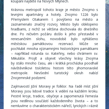
koupání najdete na Nových Mlýnech.
Krásnou metropolí tohoto kraje je město Znojmo s
levnými apartmány a hotely. Znojmo 1226 bylo
Přemyslem Otakarem I. povýšeno na město a
zaznamenalo značný rozvoj. Město bylo obklopeno
hradbami, z nichž se většina dochovala do dnešního
dne. Po ničivém požáru došlo k jeho přestavbě v
renesančním slohu, novodobě bylo vyhlášeno
městskou památkovou rezervací. Může se
pochlubit mnoha významnými historickými památkami
– například rotunda sv. Kateřiny, nebo chrámem sv.
Mikuláše. Projít a objevit všechny krásy Znojma
by stálo mnoho času, ale i krátká procházka poodhalí
návštěvníkovi tisíciletou historii této jihomoravské
metropole. Nevšední turistický okruh nabízí
Znojemnské podzemí.
Zajímavostí Jižní Moravy je folklor. Na řadě míst jižní
Moravy jsou lidové tradice k vidění na každém kroku.
Pestré kroje, tradice, obyčeje a zapomenutá řemesla
jsou nedílnou součástí každodenního života – a to
nemluvíme o charakteristickém nářečí, lyrických i rázně