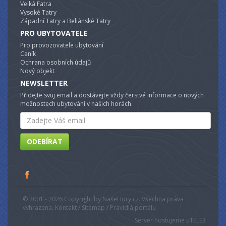
Velká Fatra
Vysoké Tatry
Západní Tatry a Beliánské Tatry
PRO UBYTOVATELE
Pro provozovatele ubytování
Ceník
Ochrana osobních údajů
Nový objekt
NEWSLETTER
Přidejte svuj email a dostávejte vždy čerstvé informace o nových
možnostech ubytování v našich horách.
Email
ODEBÍRAT
© 2001 - 2026 Copyright by NašeHory.cz. Všechna práva
vyhrazena. Kontakt / Sitemap / Pravidlá portálu
Server hostujeme u
TELE3