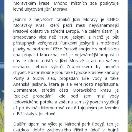
Moravském krase. Mnoho místních zde poskytuje
levné ubytování Jižní Morava.
Jedním z největších taháků Jižní Moravy je CHKO
Moravský Kras, který patří mezi nejvýznamnější
krasové oblasti ve střední Evropě. Na celém území je
zmapováno více než 1100 jeskyní, z nichž je pět
přístupných veřejnosti. Punkevní jeskyně s možností
plavby na podzemní říčce Punkvě spojené s prohlídkou
dna propasti Macocha, což je nejznámější propast u
nás je cílem turistů v Jižní Moravě a ani na vašem
seznamu letních výletů Znojemskem by neměla
chybět. Pozoruhodné jsou také typické krasové kaňony
Pustý a Suchý žleb, propadání Bílé vody a také
Anenská jeskyně, která je ale veřejnosti nepřístupná.
Dominantou střední části Moravského krasu je
Rudické propadání, kde pod zem mizí vody
Jedovnického potoka a zpět na zemský povrch vytékají
až po dvanáctikilometrové cestě tajuplným podzemím
u Bíčí skály v Josefově.
Dalším tipem na výlet je Národní park Podyjí, ten je
ukázkou dobře zachovalého říčního údolí v hojně