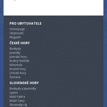
PRO UBYTOVATELE
Homepage
Ubytování
Magazín
ČESKÉ HORY
Beskydy
Jeseníky
Jizerské hory
Kralicý Sněžník
Krkonoše
Krušné hory
Orlické hory
Šumava
SLOVENSKÉ HORY
Beskydy a Javorníky
Liptov
Malá Faktra
Nízké Tatry
Slovenský ráj